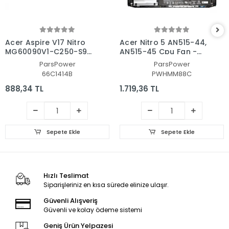
Acer Aspire V17 Nitro
Acer Nitro 5 AN515-44,
MG60090V1-C250-S9C
AN515-45 Cpu Fan -
CPU Fan - İşlemci Fanı
İşlemci Fanı Ver.2
ParsPower
ParsPower
66C1414B
PWHMM88C
888,34 TL
1.719,36 TL
Sepete Ekle
Sepete Ekle
Hızlı Teslimat
Siparişleriniz en kısa sürede elinize ulaşır.
Güvenli Alışveriş
Güvenli ve kolay ödeme sistemi
Geniş Ürün Yelpazesi