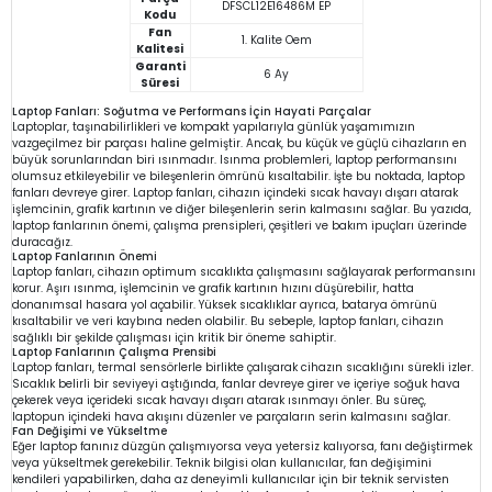
DFSCL12E16486M EP
Kodu
Fan
1. Kalite Oem
Kalitesi
Garanti
6 Ay
Süresi
Laptop Fanları: Soğutma ve Performans İçin Hayati Parçalar
Laptoplar, taşınabilirlikleri ve kompakt yapılarıyla günlük yaşamımızın
vazgeçilmez bir parçası haline gelmiştir. Ancak, bu küçük ve güçlü cihazların en
büyük sorunlarından biri ısınmadır. Isınma problemleri, laptop performansını
olumsuz etkileyebilir ve bileşenlerin ömrünü kısaltabilir. İşte bu noktada, laptop
fanları devreye girer. Laptop fanları, cihazın içindeki sıcak havayı dışarı atarak
işlemcinin, grafik kartının ve diğer bileşenlerin serin kalmasını sağlar. Bu yazıda,
laptop fanlarının önemi, çalışma prensipleri, çeşitleri ve bakım ipuçları üzerinde
duracağız.
Laptop Fanlarının Önemi
Laptop fanları, cihazın optimum sıcaklıkta çalışmasını sağlayarak performansını
korur. Aşırı ısınma, işlemcinin ve grafik kartının hızını düşürebilir, hatta
donanımsal hasara yol açabilir. Yüksek sıcaklıklar ayrıca, batarya ömrünü
kısaltabilir ve veri kaybına neden olabilir. Bu sebeple, laptop fanları, cihazın
sağlıklı bir şekilde çalışması için kritik bir öneme sahiptir.
Laptop Fanlarının Çalışma Prensibi
Laptop fanları, termal sensörlerle birlikte çalışarak cihazın sıcaklığını sürekli izler.
Sıcaklık belirli bir seviyeyi aştığında, fanlar devreye girer ve içeriye soğuk hava
çekerek veya içerideki sıcak havayı dışarı atarak ısınmayı önler. Bu süreç,
laptopun içindeki hava akışını düzenler ve parçaların serin kalmasını sağlar.
Fan Değişimi ve Yükseltme
Eğer laptop fanınız düzgün çalışmıyorsa veya yetersiz kalıyorsa, fanı değiştirmek
veya yükseltmek gerekebilir. Teknik bilgisi olan kullanıcılar, fan değişimini
kendileri yapabilirken, daha az deneyimli kullanıcılar için bir teknik servisten