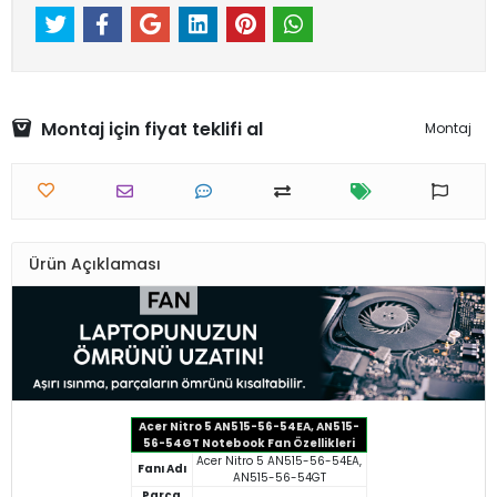
Montaj için fiyat teklifi al
Montaj
Ürün Açıklaması
Acer Nitro 5 AN515-56-54EA, AN515-
56-54GT Notebook Fan Özellikleri
Acer Nitro 5 AN515-56-54EA,
Fanı Adı
AN515-56-54GT
Parça