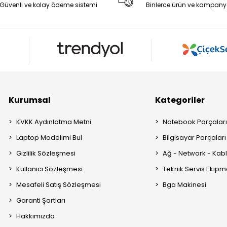
Güvenli ve kolay ödeme sistemi
Binlerce ürün ve kampany
Kurumsal
Kategoriler
KVKK Aydınlatma Metni
Notebook Parçalar
Laptop Modelimi Bul
Bilgisayar Parçaları
Gizlilik Sözleşmesi
Ağ - Network - Kabl
Kullanıcı Sözleşmesi
Teknik Servis Ekipm
Mesafeli Satış Sözleşmesi
Bga Makinesi
Garanti Şartları
Hakkımızda