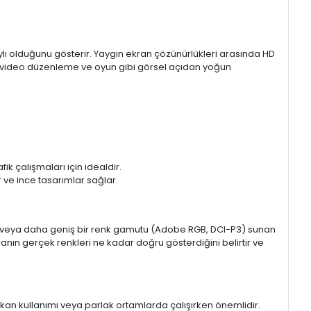
aylı olduğunu gösterir. Yaygın ekran çözünürlükleri arasında HD
mı, video düzenleme ve oyun gibi görsel açıdan yoğun
k çalışmaları için idealdir.
ir ve ince tasarımlar sağlar.
sRGB veya daha geniş bir renk gamutu (Adobe RGB, DCI-P3) sunan
anın gerçek renkleri ne kadar doğru gösterdiğini belirtir ve
 mekan kullanımı veya parlak ortamlarda çalışırken önemlidir.