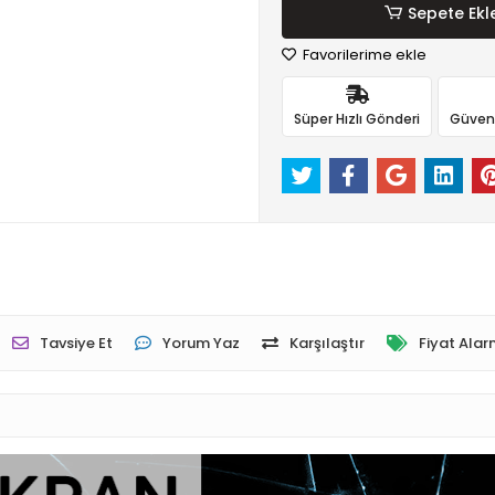
Sepete Ekl
Favorilerime ekle
Süper Hızlı Gönderi
Güvenli
Tavsiye Et
Yorum Yaz
Karşılaştır
Fiyat Alar