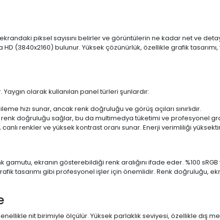
 ekrandaki piksel sayısını belirler ve görüntülerin ne kadar net ve det
a HD (3840x2160) bulunur. Yüksek çözünürlük, özellikle grafik tasarı
 Yaygın olarak kullanılan panel türleri şunlardır:
ileme hızı sunar, ancak renk doğruluğu ve görüş açıları sınırlıdır.
 renk doğruluğu sağlar, bu da multimedya tüketimi ve profesyonel grafi
 canlı renkler ve yüksek kontrast oranı sunar. Enerji verimliliği yüksekt
 Renk gamutu, ekranın gösterebildiği renk aralığını ifade eder. %100 
fik tasarımı gibi profesyonel işler için önemlidir. Renk doğruluğu, ekr
e
enellikle nit birimiyle ölçülür. Yüksek parlaklık seviyesi, özellikle dış