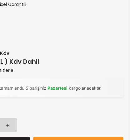
ixel Garantili
+ Kdv
TL ) Kdv Dahil
itlerle
tamamlandı. Siparişiniz
Pazartesi
kargolanacaktır.