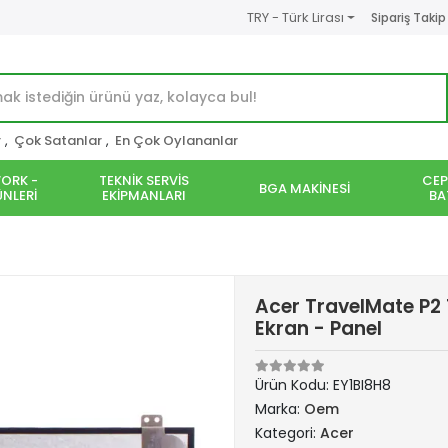
TRY - Türk Lirası
Sipariş Takip
r
,
Çok Satanlar
,
En Çok Oylananlar
ORK -
TEKNİK SERVİS
CEP
BGA MAKİNESİ
NLERİ
EKİPMANLARI
BA
Acer TravelMate P
Ekran - Panel
Ürün Kodu:
EY1BI8H8
Marka:
Oem
Kategori:
Acer