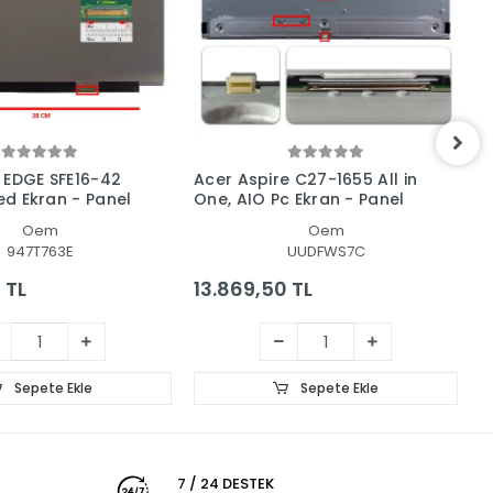
 EDGE SFE16-42
Acer Aspire C27-1655 All in
A
Led Ekran - Panel
One, AIO Pc Ekran - Panel
4
P
Oem
Oem
947T763E
UUDFWS7C
 TL
13.869,50 TL
2
Sepete Ekle
Sepete Ekle
7 / 24 DESTEK