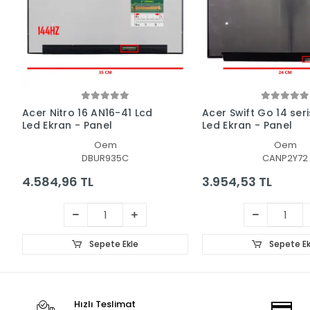
Acer Nitro 16 AN16-41 Lcd
Acer Swift Go 14 seri
Led Ekran - Panel
Led Ekran - Panel
Oem
Oem
DBUR935C
CANP2Y72
4.584,96 TL
3.954,53 TL
Sepete Ekle
Sepete Ek
Hızlı Teslimat