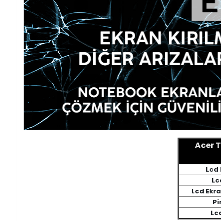
Acer 
Lcd 
Lc
Lcd Ekr
Pi
Lc