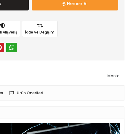
e
Hemen Al
 Alışveriş
İade ve Değişim
Montaj
mı
Ürün Önerileri