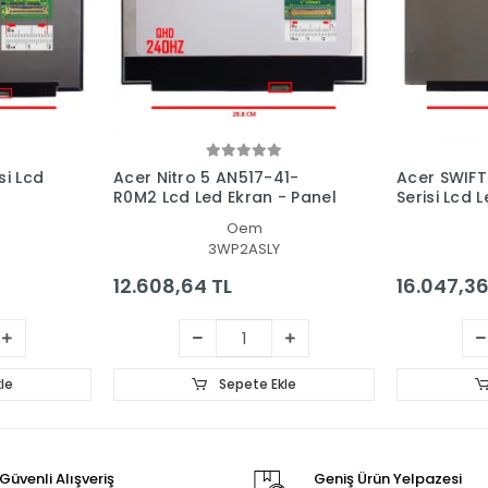
si Lcd
Acer Nitro 5 AN517-41-
Acer SWIFT
R0M2 Lcd Led Ekran - Panel
Serisi Lcd 
Oem
3WP2ASLY
12.608,64 TL
16.047,36
le
Sepete Ekle
Güvenli Alışveriş
Geniş Ürün Yelpazesi