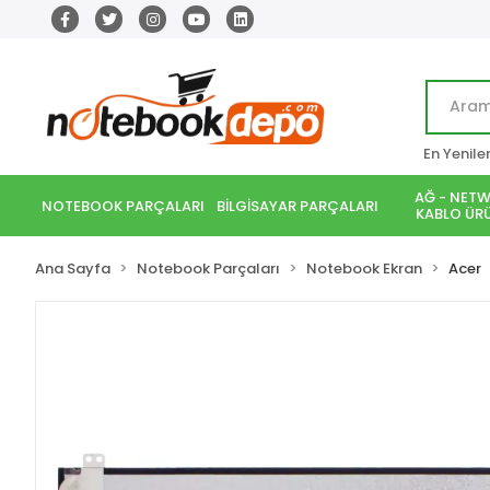
En Yenile
AĞ - NETW
NOTEBOOK PARÇALARI
BİLGİSAYAR PARÇALARI
KABLO ÜRÜ
Ana Sayfa
Notebook Parçaları
Notebook Ekran
Acer