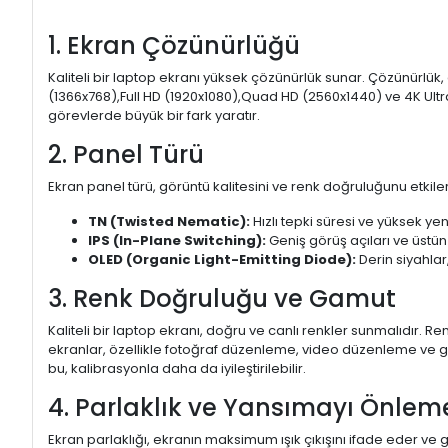
1. Ekran Çözünürlüğü
Kaliteli bir laptop ekranı yüksek çözünürlük sunar. Çözünürlük,
(1366x768),Full HD (1920x1080),Quad HD (2560x1440) ve 4K Ultr
görevlerde büyük bir fark yaratır.
2. Panel Türü
Ekran panel türü, görüntü kalitesini ve renk doğruluğunu etkiler.
TN (Twisted Nematic):
Hızlı tepki süresi ve yüksek yen
IPS (In-Plane Switching):
Geniş görüş açıları ve üstün
OLED (Organic Light-Emitting Diode):
Derin siyahlar,
3. Renk Doğruluğu ve Gamut
Kaliteli bir laptop ekranı, doğru ve canlı renkler sunmalıdır.
ekranlar, özellikle fotoğraf düzenleme, video düzenleme ve gra
bu, kalibrasyonla daha da iyileştirilebilir.
4. Parlaklık ve Yansımayı Önlem
Ekran parlaklığı, ekranın maksimum ışık çıkışını ifade eder ve g