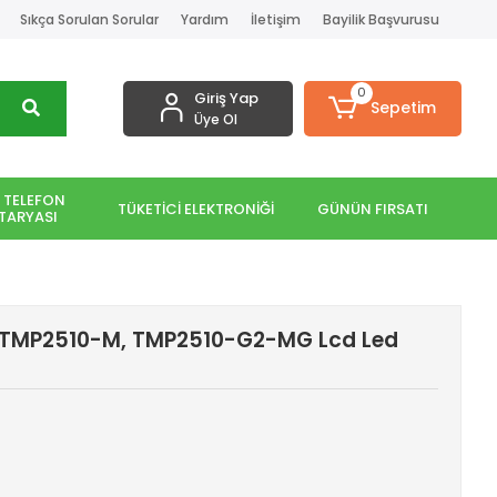
Sıkça Sorulan Sorular
Yardım
İletişim
Bayilik Başvurusu
0
Giriş Yap
Sepetim
Üye Ol
 TELEFON
TÜKETİCİ ELEKTRONİĞİ
GÜNÜN FIRSATI
TARYASI
2 TMP2510-M, TMP2510-G2-MG Lcd Led