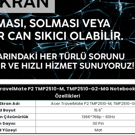
TravelMate P2 TMP2510-M, TMP2510-G2-MG Notebook
Özellikleri
Ekran Adı
Acer TravelMate P2 TMP2510-M, TMP2510-
d Boyut
15.6"
an Çözünürlük
1366*768p - 60Hz
n Sayısı
30 Pin
d Yüzeyi
Mat