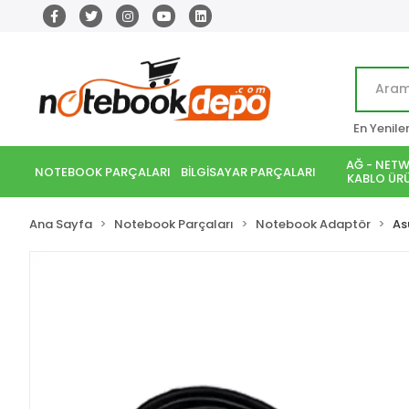
En Yenile
AĞ - NETW
NOTEBOOK PARÇALARI
BİLGİSAYAR PARÇALARI
KABLO ÜRÜ
Ana Sayfa
Notebook Parçaları
Notebook Adaptör
As