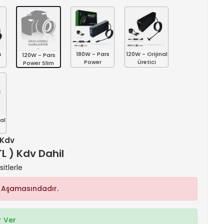
s
180W - Pars
120W - Orijinal
120W - Pars
Power
Üretici
Power Slim
al
+ Kdv
TL ) Kdv Dahil
itlerle
 Aşamasındadır.
 Ver