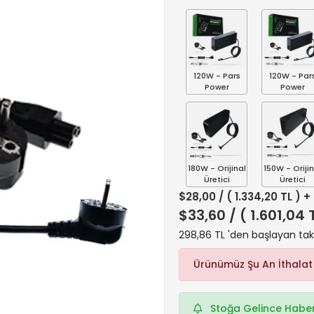
120W - Pars
120W - Par
Power
Power
180W - Orijinal
150W - Orijin
Üretici
Üretici
$28,00
/ ( 1.334,20 TL ) 
$33,60
/ ( 1.601,04 
298,86 TL 'den başlayan taks
Ürünümüz Şu An İthalat
Stoğa Gelince Haber