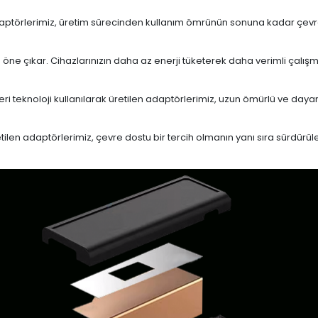
daptörlerimiz, üretim sürecinden kullanım ömrünün sonuna kadar çevrese
le öne çıkar. Cihazlarınızın daha az enerji tüketerek daha verimli çalış
eri teknoloji kullanılarak üretilen adaptörlerimiz, uzun ömürlü ve dayan
en adaptörlerimiz, çevre dostu bir tercih olmanın yanı sıra sürdürülebi