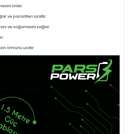
mesini önler.
ar ve parazitleri azaltır.
sını ve soğumasını sağlar.
r.
azın ömrünü uzatır.