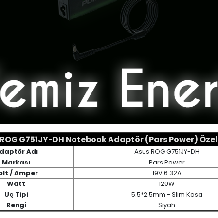
ROG G751JY-DH Notebook Adaptör (Pars Power) Özell
daptör Adı
Asus ROG G751JY-DH
Markası
Pars Power
olt / Amper
19V 6.32A
Watt
120W
Uç Tipi
5.5*2.5mm - Slim Kasa
Rengi
Siyah