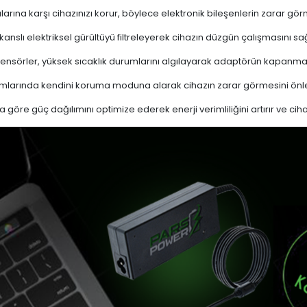
ına karşı cihazınızı korur, böylece elektronik bileşenlerin zarar gör
nslı elektriksel gürültüyü filtreleyerek cihazın düzgün çalışmasını sağl
ensörler, yüksek sıcaklık durumlarını algılayarak adaptörün kapanma
mlarında kendini koruma moduna alarak cihazın zarar görmesini önle
a göre güç dağılımını optimize ederek enerji verimliliğini artırır ve cih