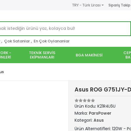
TRY - Türk Lirası
Sipariş Takip
r
,
Çok Satanlar
,
En Çok Oylananlar
ORK -
TEKNİK SERVİS
CEP
BGA MAKİNESİ
NLERİ
EKİPMANLARI
BA
us
Asus ROG G751JY-DH
Ürün Kodu:
K21R4L6U
Marka:
ParsPower
Kategori:
Asus
Ürün Alternatifleri: 120W - 