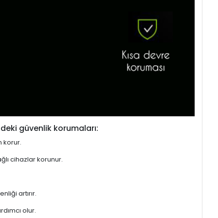
deki güvenlik korumaları:
n korur.
ğlı cihazlar korunur.
liği artırır.
rdımcı olur.