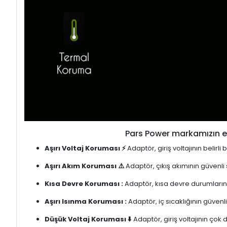
Pars Power markamızın en
Aşırı Voltaj Koruması ⚡
Adaptör, giriş voltajının belirl
Aşırı Akım Koruması ⚠️
Adaptör, çıkış akımının güvenli
Kısa Devre Koruması :
Adaptör, kısa devre durumlarınd
Aşırı Isınma Koruması :
Adaptör, iç sıcaklığının güvenli
Düşük Voltaj Koruması ⬇️
Adaptör, giriş voltajının çok