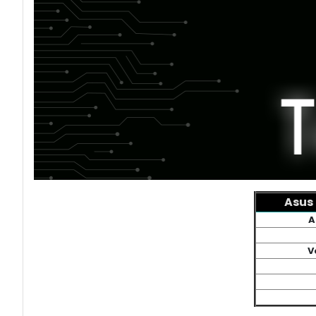
Asus 
A
V