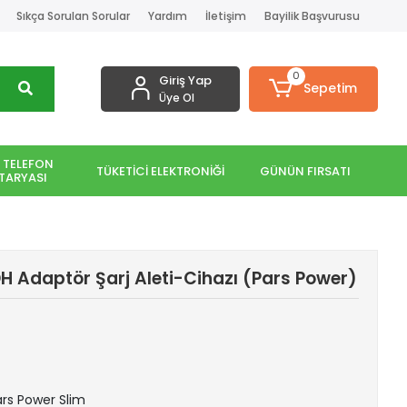
Sıkça Sorulan Sorular
Yardım
İletişim
Bayilik Başvurusu
0
Giriş Yap
Sepetim
Üye Ol
 TELEFON
TÜKETİCİ ELEKTRONİĞİ
GÜNÜN FIRSATI
TARYASI
 Adaptör Şarj Aleti-Cihazı (Pars Power)
Pars Power Slim