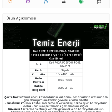
Ürün Açıklaması
Dell P02F, P02F001, P04E, P04E001
Notebook Batarya - Pil (Pars Power)
Özellikleri
Dell P02F, P02F001, P04E,
Ürün Adı
P04E001
Renk
Siyah
Kapasite
11.1V 4400mAh.
Ürün
Pars Power
Kalitesi
Kalite
ISO9001 - CE
Belgeleri
Çevre Dostu
Temiz enerji kaynaklarının kullanımı, bataryaların üretiminden
geri dönüşümüne kadar çevresel etkileri azaltır.
Uzun Ömür ⏳
Yüksek kaliteli malzemeler ve yenilikçi teknolojiler, bataryaların
daha uzun süre performans göstermesini sağlar.
Güvenilir Performans ⚡
Enerji verimliliği yüksek olan bataryalar, dizüstü