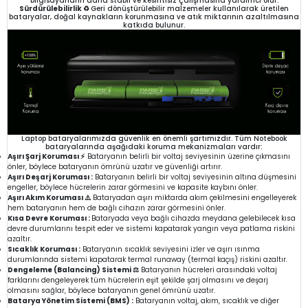
bilgisayarların daha stabil ve kesintisiz çalışmasına yardımcı olur.
Sürdürülebilirlik ♻️
Geri dönüştürülebilir malzemeler kullanılarak üretilen
bataryalar, doğal kaynakların korunmasına ve atık miktarının azaltılmasına
katkıda bulunur.
Laptop bataryalarımızda güvenlik en önemli şartımızdır. Tüm Notebook
bataryalarında aşağıdaki koruma mekanizmaları vardır:
Aşırı Şarj Koruması ⚡
Bataryanın belirli bir voltaj seviyesinin üzerine çıkmasını
önler, böylece bataryanın ömrünü uzatır ve güvenliği artırır.
Aşırı Deşarj Koruması :
Bataryanın belirli bir voltaj seviyesinin altına düşmesini
engeller, böylece hücrelerin zarar görmesini ve kapasite kaybını önler.
Aşırı Akım Koruması ⚠️
Bataryadan aşırı miktarda akım çekilmesini engelleyerek
hem bataryanın hem de bağlı cihazın zarar görmesini önler.
Kısa Devre Koruması :
Bataryada veya bağlı cihazda meydana gelebilecek kısa
devre durumlarını tespit eder ve sistemi kapatarak yangın veya patlama riskini
azaltır.
Sıcaklık Koruması :
Bataryanın sıcaklık seviyesini izler ve aşırı ısınma
durumlarında sistemi kapatarak termal runaway (termal kaçış) riskini azaltır.
Dengeleme (Balancing) Sistemi ⚖️
Bataryanın hücreleri arasındaki voltaj
farklarını dengeleyerek tüm hücrelerin eşit şekilde şarj olmasını ve deşarj
olmasını sağlar, böylece bataryanın genel ömrünü uzatır.
Batarya Yönetim Sistemi (BMS) :
Bataryanın voltaj, akım, sıcaklık ve diğer