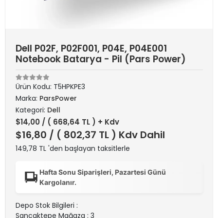
Dell P02F, P02F001, P04E, P04E001
Notebook Batarya - Pil (Pars Power)
Ürün Kodu:
T5HPKPE3
Marka:
ParsPower
Kategori:
Dell
$14,00
/ ( 668,64 TL ) + Kdv
$16,80
/ ( 802,37 TL ) Kdv Dahil
149,78 TL 'den başlayan taksitlerle
Hafta Sonu Siparişleri, Pazartesi Günü
Kargolanır.
Depo Stok Bilgileri :
Sancaktepe Mağaza : 3