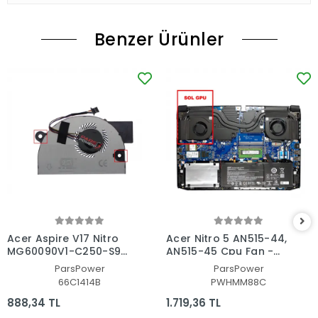
Benzer Ürünler
Acer Aspire V17 Nitro
Acer Nitro 5 AN515-44,
MG60090V1-C250-S9C
AN515-45 Cpu Fan -
CPU Fan - İşlemci Fanı
İşlemci Fanı Ver.2
ParsPower
ParsPower
66C1414B
PWHMM88C
888,34 TL
1.719,36 TL