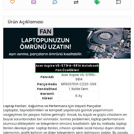
Ürün Açıklaması
Acer Aspire V5-571PG-9814 Notebook
Fan Özellikleri
Acer Aspire V5-571PG-
Fanı Adı
9814
Parça Kodu
MF60070V1-C220-S99
Fan Kalitesi
1. Kalite Oem
Garanti
6 Ay
Süresi
Laptop Fanları: Soğutma ve Performans İçin Hayati Parçalar
Laptoplar, taşınabilirlikleri ve kompakt yapılarıyla günlük yaşamımızın
vazgeçilmez bir parçası haline gelmiştir. Ancak, bu küçük ve güçlü cihazların en
büyük sorunlarından biri ısınmadır. Isınma problemleri, laptop performansını
olumsuz etkileyebilir ve bileşenlerin ömrünü kısaltabilir. İşte bu noktada, laptop
fanları devreye girer. Laptop fanları, cihazın içindeki sıcak havayı dışarı atarak
işlemcinin, grafik kartının ve diğer bileşenlerin serin kalmasını sağlar. Bu yazıda,