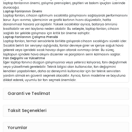
laptop fanlarının önemi, çalışma prensipleri, çeşitleri ve bakım ipuçları üzerinde
duracağız.
Laptop Fanlarının Önemi
Laptop fanları, cihazın optimum sıcaklıkta çalışmasını sağlayarak performansını
korur. Aşırı ısınma, işlemcinin ve grafik kartının hızını düşürebilir, hatta
donanımsal hasara yol açabilir. Yüksek sıcaklıklar ayrıca, batarya ömrünü
kısaltabilir ve veri kaybına neden olabilir. Bu sebeple, laptop fanları, cihazın
sağlıklı bir şekilde çalışması için kritik bir öneme sahiptir.
Laptop Fanlarının Çalışma Prensibi
Laptop fanları, termal sensörlerle birlikte çalışarak cihazın sıcaklığını sürekli izler.
Sıcaklık belirli bir seviyeyi aştığında, fanlar devreye girer ve içeriye soğuk hava
çekerek veya içerideki sıcak havayı dışarı atarak ısınmayı önler. Bu süreç,
laptopun içindeki hava akışını düzenler ve parçaların serin kalmasını sağlar.
Fan Değişimi ve Yükseltme
Eğer laptop fanınız düzgün çalışmıyorsa veya yetersiz kalıyorsa, fanı değiştirmek
veya yükseltmek gerekebilir. Teknik bilgisi olan kullanıcılar, fan değişimini
kendileri yapabilirken, daha az deneyimli kullanıcılar için bir teknik servisten
yardım almak en güvenli seçenek olacaktır. Ayrıca, fanın modeline ve boyutuna
dikkat ederek, uyumlu bir fan seçmek önemlidir.
Garanti ve Teslimat
Taksit Seçenekleri
Yorumlar