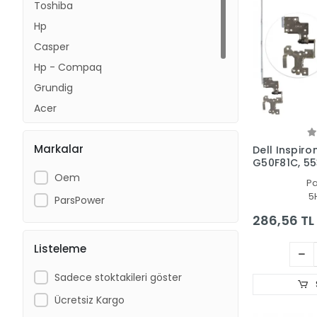
Toshiba
Hp
Casper
Hp - Compaq
Grundig
Acer
Sony
Markalar
Vestel
Dell Inspiro
G50F81C, 5
PACKARD BELL
Menteşe Set
Oem
P
5
ParsPower
286,56 TL
Listeleme
Sadece stoktakileri göster
Ücretsiz Kargo