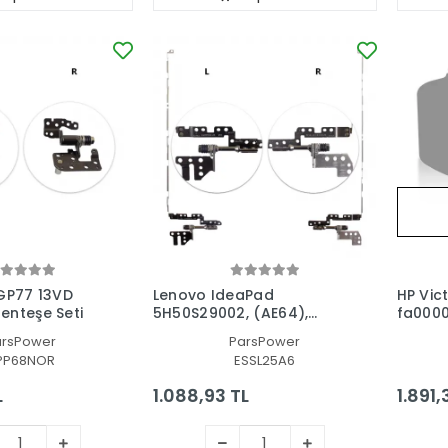
GP77 13VD
Lenovo IdeaPad
HP Vic
enteşe Seti
5H50S29002, (AE64),
fa0000
(AE66) Menteşe Seti (Sağ
Notebo
arsPower
ParsPower
- Sol Takım)
PP68NOR
ESSL25A6
L
1.088,93 TL
1.891,