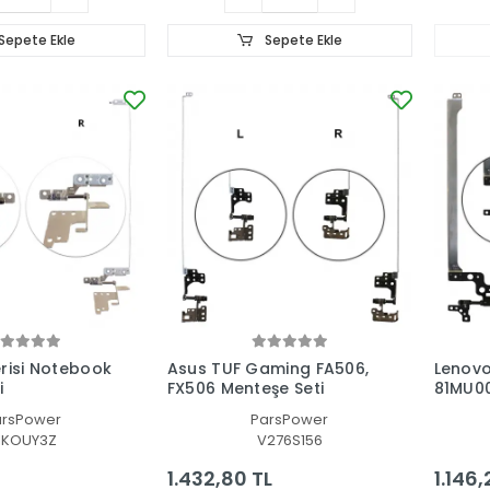
Sepete Ekle
Sepete Ekle
risi Notebook
Asus TUF Gaming FA506,
Lenovo
i
FX506 Menteşe Seti
81MU00
arsPower
ParsPower
1KOUY3Z
V276S156
1.432,80 TL
1.146,