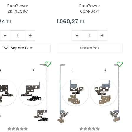
ParsPower
ParsPower
ZR492C8C
6GAR6K7Y
24 TL
1.060,27 TL
Sepete Ekle
Stokta Yok