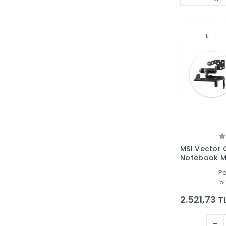
MSI Vector 
Notebook M
P
5
2.521,73 T