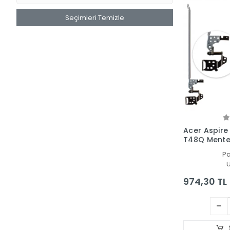
Seçimleri Temizle
Acer Aspire
T48Q Menteş
P
U
974,30 TL