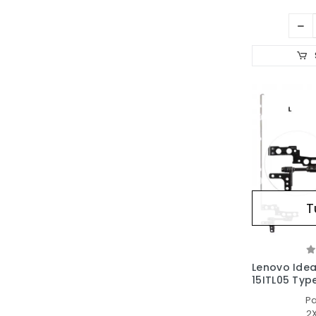
T
Lenovo Ide
15ITL05 Typ
Notebook M
P
2