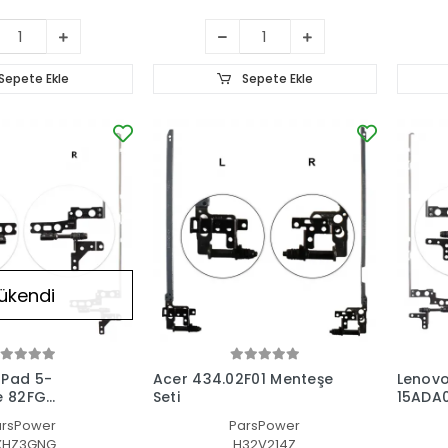
Sepete Ekle
Sepete Ekle
ükendi
aPad 5-
Acer 434.02F01 Menteşe
Lenovo
e 82FG
Seti
15ADA0
enteşe Seti
Notebo
arsPower
ParsPower
XHZ3GNG
H32V214Z