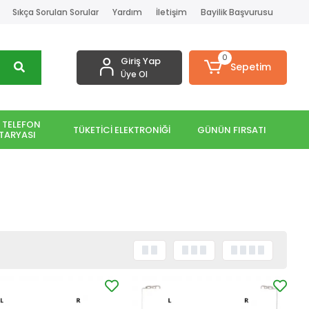
Sıkça Sorulan Sorular
Yardım
İletişim
Bayilik Başvurusu
0
Giriş Yap
Sepetim
Üye Ol
 TELEFON
TÜKETİCİ ELEKTRONİĞİ
GÜNÜN FIRSATI
TARYASI