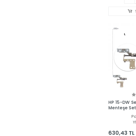
HP 15-DW Se
Menteşe Set
P
Y
630,43 TL