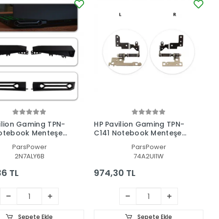
ilion Gaming TPN-
HP Pavilion Gaming TPN-
otebook Menteşe
C141 Notebook Menteşe
 Seti
Seti
ParsPower
ParsPower
2N7ALY6B
74A2UI1W
36 TL
974,30 TL
Sepete Ekle
Sepete Ekle