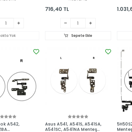
716,40 TL
1.031,
tokta Yok
Sepete Ekle
ook A542,
Asus A541, A541S, A541SA,
5H50S
2BA
A541SC, A541NA Menteşe
Menteş