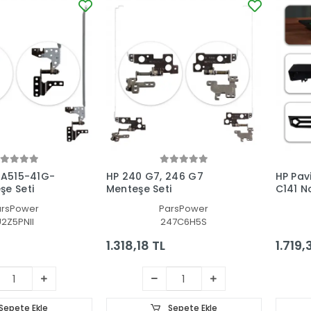
 A515-41G-
HP 240 G7, 246 G7
HP Pav
e Seti
Menteşe Seti
C141 N
Kapağı
arsPower
ParsPower
2Z5PNII
247C6H5S
1.318,18 TL
1.719,
Sepete Ekle
Sepete Ekle