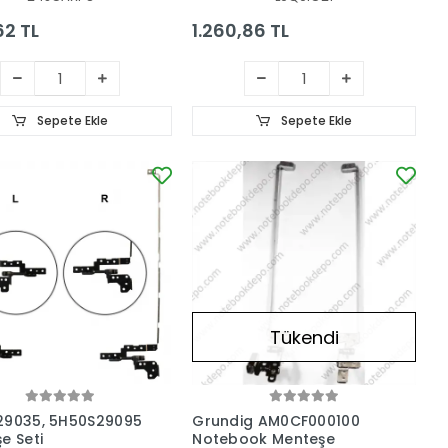
62 TL
1.260,86 TL
Sepete Ekle
Sepete Ekle
Tükendi
29035, 5H50S29095
Grundig AM0CF000100
e Seti
Notebook Menteşe