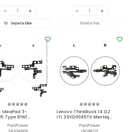
Sepete Ekle
Stokta Yok
 IdeaPad 3-
Lenovo ThinkBook 14 G2
5 Type 81W1
ITL 20VD0045TX Menteşe
ok Menteşe Seti
Seti
ParsPower
ParsPower
24JGAXP8
L9Q9IO21