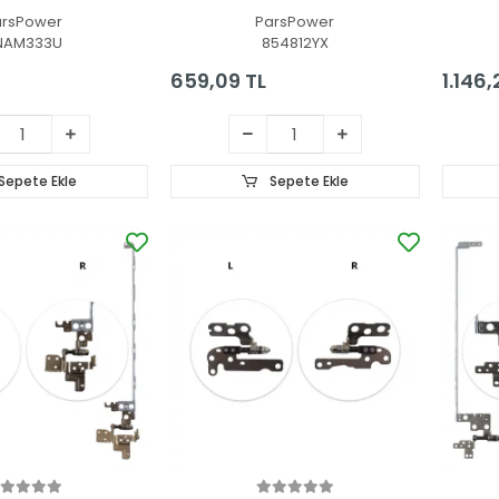
enteşe Seti
Seti
arsPower
ParsPower
NAM333U
854812YX
659,09 TL
1.146,
Sepete Ekle
Sepete Ekle