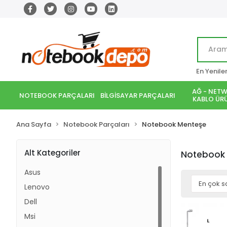
En Yenile
AĞ - NETW
NOTEBOOK PARÇALARI
BİLGİSAYAR PARÇALARI
KABLO ÜRÜ
Ana Sayfa
Notebook Parçaları
Notebook Menteşe
Alt Kategoriler
Notebook
Asus
Lenovo
Dell
Msi