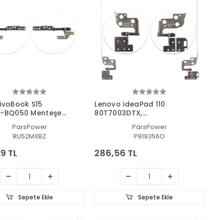
ivoBook S15
Lenovo ideaPad 110
R-BQ050 Menteşe
80T7003DTX,
80T700FMTX Menteşe Seti
ParsPower
ParsPower
RU52MXBZ
P819356O
9 TL
286,56 TL
Sepete Ekle
Sepete Ekle