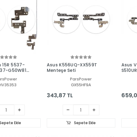
n 15R 5537-
Asus K556UQ-XX559T
Asus V
537-G50W81C
Menteşe Seti
S510U
i
Seti
arsPower
ParsPower
HV35353
GX55HF9A
343,87 TL
659,0
Sepete Ekle
Sepete Ekle