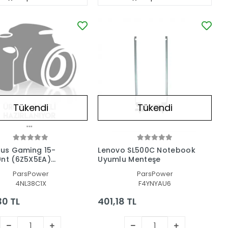
Tükendi
Tükendi
tus Gaming 15-
Lenovo SL500C Notebook
nt (6Z5X5EA)
Uyumlu Menteşe
ok Menteşe Seti
ParsPower
ParsPower
4NL38C1X
F4YNYAU6
30 TL
401,18 TL