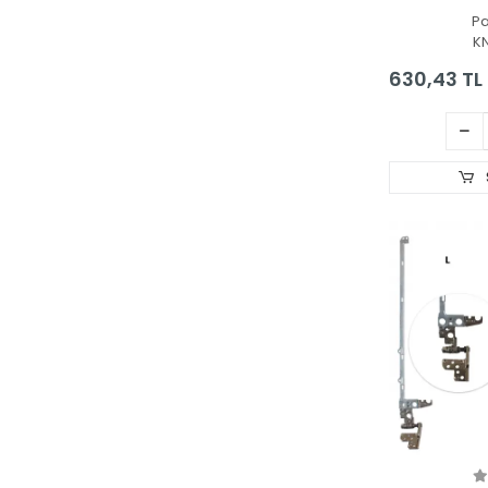
Notebook M
P
K
630,43 TL