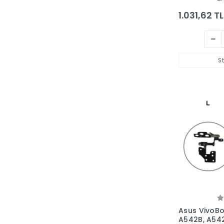
1.031,62 TL
S
Asus VivoB
A542B, A54