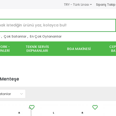
TRY - Türk Lirası
Sipariş Takip
r
,
Çok Satanlar
,
En Çok Oylananlar
ORK -
TEKNİK SERVİS
CEP
BGA MAKİNESİ
NLERİ
EKİPMANLARI
BA
 Menteşe