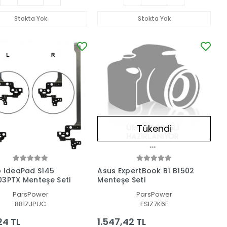
Stokta Yok
Stokta Yok
Tükendi
 IdeaPad S145
Asus ExpertBook B1 B1502
3PTX Menteşe Seti
Menteşe Seti
ParsPower
ParsPower
881ZJPUC
ESIZ7K6F
24 TL
1.547,42 TL