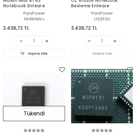
Maxim Max 8743
OZ 8153LN Notebook
Notebook Entegre
Besleme Entegre
ParsPower
ParsPower
Y648VMVJ
LY2ZP2L1
3.438,72 TL
3.438,72 TL
Sepete Ekle
Stokta Yok
Tükendi