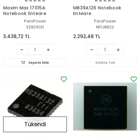
Maxim Max 17015A
MB39A126 Notebook
Notebook Entegre
Entegre
ParsPower
ParsPower
3Z8OFL61
NF1J8B22
3.438,72 TL
2.292,48 TL
Sepete Ekle
Stokta Yok
Tükendi