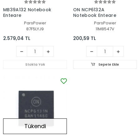
MB39A132 Notebook
ON NCP6132A
Entegre
Notebook Entegre
ParsPower
ParsPower
87F5LYJ9
11M8547V
2.579,04 TL
200,59 TL
Stokta Yok
Sepete Ekle
Tükendi