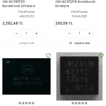
ON NCP81103
ON NCP3218 Notebook
Notebook Entegre
Entegre
ParsPower
ParsPower
J4927OTZ
53L4U32F
2.292,48 TL
200,59 TL
Stokta Yok
Sepete Ekle