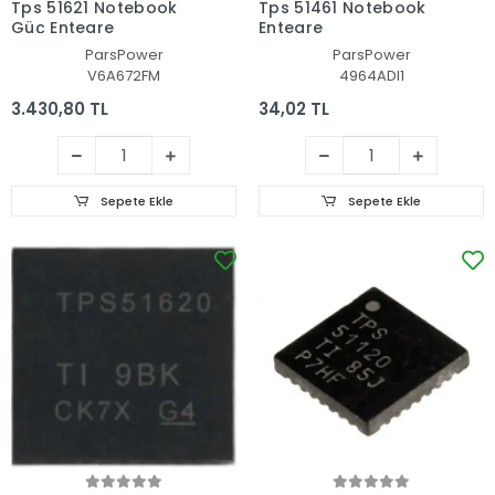
Tps 51621 Notebook
Tps 51461 Notebook
Güç Entegre
Entegre
ParsPower
ParsPower
V6A672FM
4964ADI1
3.430,80 TL
34,02 TL
Sepete Ekle
Sepete Ekle