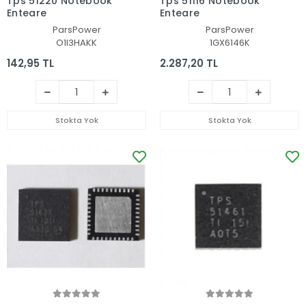
Tps 51220 Notebook
Tps 51116 Notebook
Entegre
Entegre
ParsPower
ParsPower
O1I3HAKK
1GX6146K
142,95 TL
2.287,20 TL
Stokta Yok
Stokta Yok