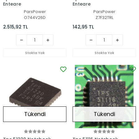
Entegre
Entegre
ParsPower
ParsPower
O744V26D
Z7F32TRL
2.515,92 TL
142,95 TL
Stokta Yok
Stokta Yok
Tükendi
Tükendi