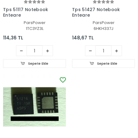
Tps 51117 Notebook
Tps 51427 Notebook
Entegre
Entegre
ParsPower
ParsPower
1TC3YZ3L
6HKH337J
114,36 TL
148,67 TL
Sepete Ekle
Sepete Ekle