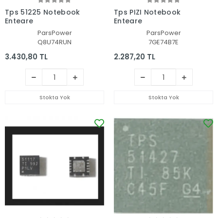
Tps 51225 Notebook
Tps PIZI Notebook
Entegre
Entegre
ParsPower
ParsPower
Q8U74RUN
7GE74B7E
3.430,80 TL
2.287,20 TL
Stokta Yok
Stokta Yok