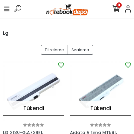
0
Lg
Filtreleme
Sıralama
Tükendi
Tükendi
LG X130-G.A72BE1,
Aidata Altima MT581,