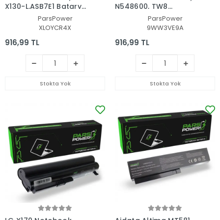
X130-L.ASB7E1 Batarya
N548600, TW8
- Pil (Pars Power)
Notebook Batarya - Pil
ParsPower
ParsPower
(Pars Power)
XLOYCR4X
9WW3VE9A
916,99 TL
916,99 TL
Stokta Yok
Stokta Yok