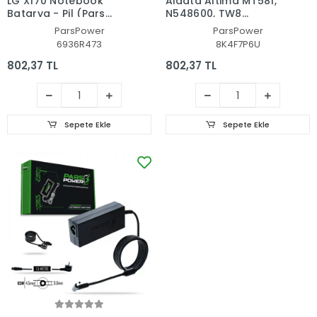
LG X170 Notebook
Aidata Altima MT581,
Batarya - Pil (Pars
N548600, TW8
Power)
Notebook Batarya - Pil
ParsPower
ParsPower
(Pars Power)
6936R473
8K4F7P6U
802,37 TL
802,37 TL
Sepete Ekle
Sepete Ekle