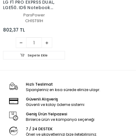
LG F1 PRO EXPRSS DUAL,
LGE50, ID6 Notebook
Batarya - Pil (Pars
ParsPower
Power)
CH1ST91H
802,37 TL
Sepete Ekle
Hızlı Teslimat
Siparişleriniz en kısa sürede elinize ulaşır.
Güvenli Alışveriş
Güvenli ve kolay ödeme sistemi
Geniş Ürün Yelpazesi
Binlerce ürün ve kampanya seçeneği
7 / 24 DESTEK
Öneri ve şikayetlerinizi bize iletebilirsiniz.