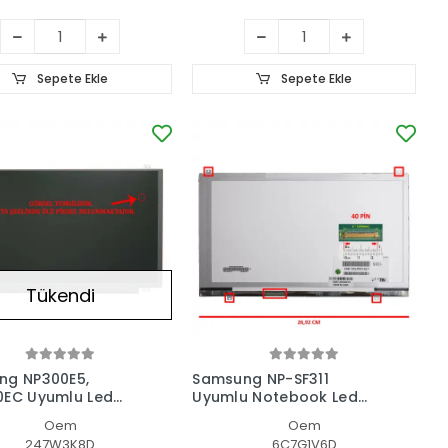
Sepete Ekle
Sepete Ekle
Tükendi
ng NP300E5,
Samsung NP-SF311
0EC Uyumlu Led
Uyumlu Notebook Led
ran
Ekran
Oem
Oem
247W3K8D
6C7G1V6D