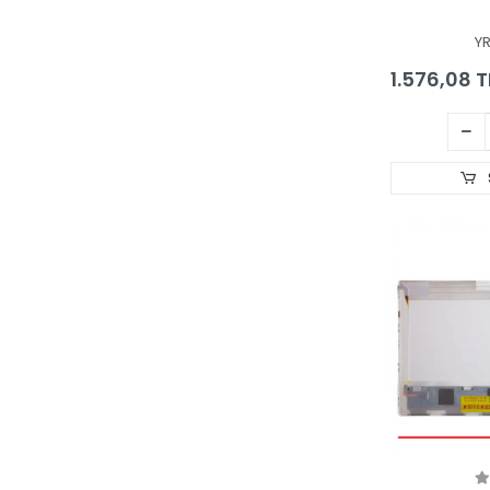
Ekran
Y
1.576,08 T