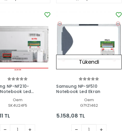
Tükendi
ng NP-NF210-
Samsung NP-SF510
 Notebook Led
Notebook Led Ekran
Oem
Oem
SK4U24F5
G7YZ1462
11 TL
5.158,08 TL