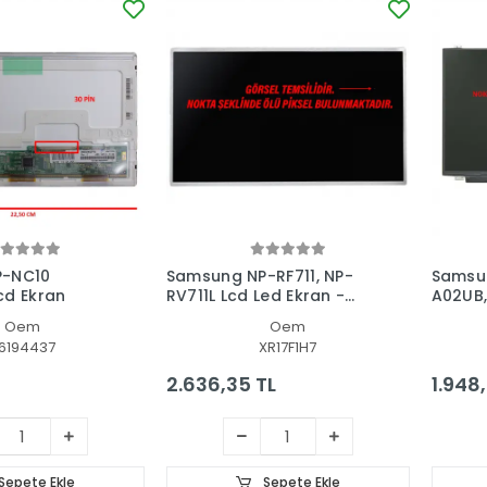
P-NC10
Samsung NP-RF711, NP-
Samsu
cd Ekran
RV711L Lcd Led Ekran -
A02UB,
Panel
Uyumlu
Oem
Oem
6194437
XR17F1H7
2.636,35 TL
1.948,
Sepete Ekle
Sepete Ekle