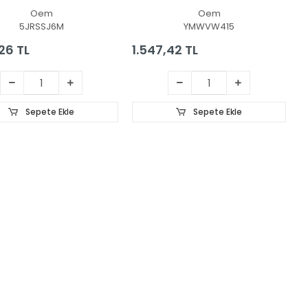
- Panel
Lcd Ekran
Oem
Oem
5JRSSJ6M
YMWVW415
26 TL
1.547,42 TL
Sepete Ekle
Sepete Ekle