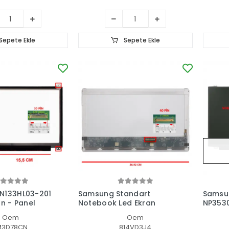
Sepete Ekle
Sepete Ekle
N133HL03-201
Samsung Standart
Samsu
an - Panel
Notebook Led Ekran
NP353
Lcd Ek
Oem
Oem
M3D78CN
814VD3J4