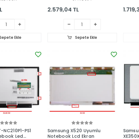
L
2.579,04 TL
1.719,
Sepete Ekle
Sepete Ekle
-NC210P1-PS1
Samsung X520 Uyumlu
Samsu
ebook Led
Notebook Lcd Ekran
XE350