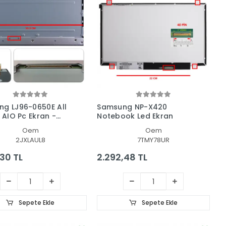
g LJ96-0650E All
Samsung NP-X420
, AIO Pc Ekran -
Notebook Led Ekran
Oem
Oem
2JXLAUL8
7TMY78UR
,30 TL
2.292,48 TL
Sepete Ekle
Sepete Ekle