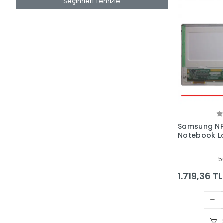
Seçimleri Temizle
Samsung
Packard Bell
Medion
Lg
Game Garaj
Gigabyte
Clevo
HomeTech
Samsung N
Huawei
Notebook L
Compal
Crea
5
Acer
1.719,36 TL
Aidata
Apple
Arçelik