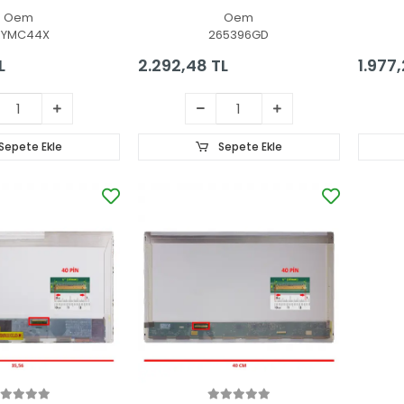
Ekran 
Oem
Oem
RYMC44X
265396GD
L
2.292,48 TL
1.977,
Sepete Ekle
Sepete Ekle