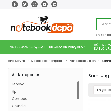
En Yenile
AĞ - NETW
NOTEBOOK PARÇALARI
BİLGİSAYAR PARÇALARI
KABLO ÜRÜ
Ana Sayfa
Notebook Parçaları
Notebook Ekran
Sams
Alt Kategoriler
Samsung
Lenovo
Hp
Compaq
Grundig