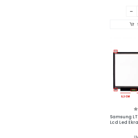
Samsung LT
Lcd Led Ekr
L