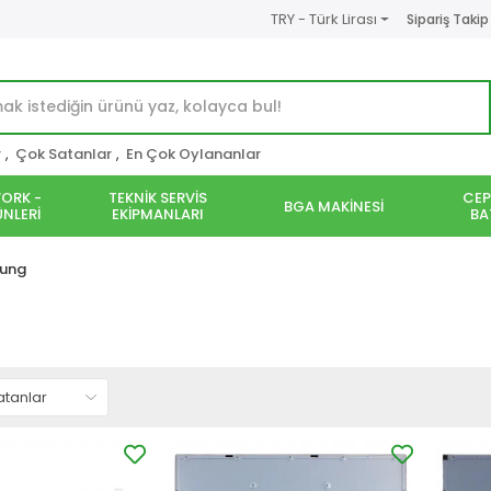
TRY - Türk Lirası
Sipariş Takip
r
,
Çok Satanlar
,
En Çok Oylananlar
ORK -
TEKNİK SERVİS
CEP
BGA MAKİNESİ
NLERİ
EKİPMANLARI
BA
ung