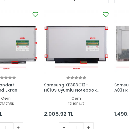
andart
Samsung XE303C12-
Samsu
ed Ekran
H01US Uyumlu Notebook
A03TR
Led Ekran
Ekran
Oem
Oem
Z137B5K
17H9P1U7
L
2.005,92 TL
1.490,