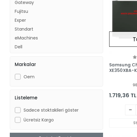
Gateway
Fujitsu
Exper
Standart
eMachines
T
Dell
Beko
Markalar
Haier
Samsung C
XE350XBA-K
Probook
Ekran - Pan
Oem
Monster
9
Vestel
1.719,36 TL
Listeleme
Toshiba
Casper
Sadece stoktakileri göster
Asus
Ücretsiz Kargo
S
Msi
Sony