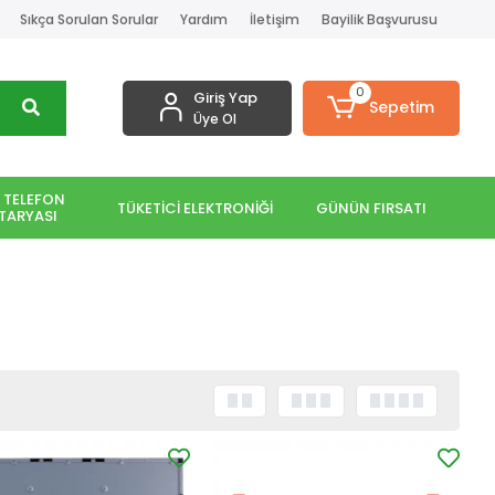
Sıkça Sorulan Sorular
Yardım
İletişim
Bayilik Başvurusu
0
Giriş Yap
Sepetim
Üye Ol
 TELEFON
TÜKETİCİ ELEKTRONİĞİ
GÜNÜN FIRSATI
TARYASI