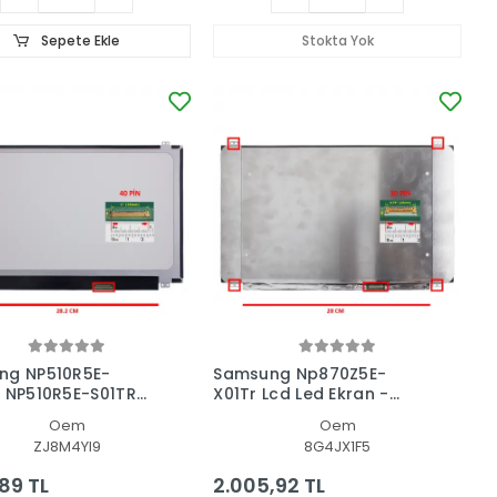
Sepete Ekle
Stokta Yok
ng NP510R5E-
Samsung Np870Z5E-
 NP510R5E-S01TR
X01Tr Lcd Led Ekran -
 Led Lcd Ekran
Panel
Oem
Oem
ZJ8M4YI9
8G4JX1F5
,89 TL
2.005,92 TL