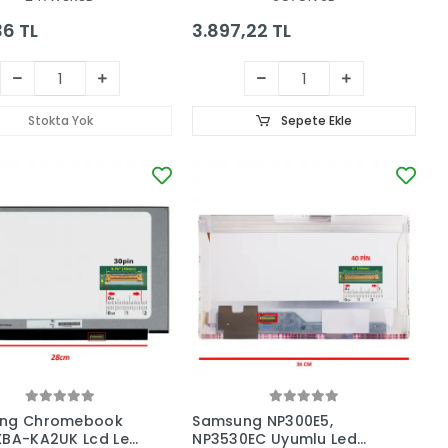
36 TL
3.897,22 TL
Stokta Yok
Sepete Ekle
ng Chromebook
Samsung NP300E5,
XBA-KA2UK Lcd Led
NP3530EC Uyumlu Led