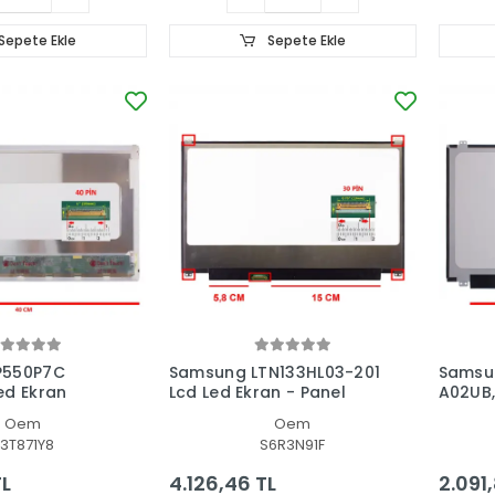
Sepete Ekle
Sepete Ekle
P550P7C
Samsung LTN133HL03-201
Samsu
ed Ekran
Lcd Led Ekran - Panel
A02UB,
Uyumlu
Oem
Oem
3T871Y8
S6R3N91F
TL
4.126,46 TL
2.091