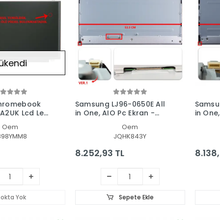
ükendi
hromebook
Samsung LJ96-0650E All
Samsun
A2UK Lcd Led
in One, AIO Pc Ekran -
in One
el
Panel
Panel
Oem
Oem
898YMM8
JQHK843Y
8.252,93 TL
8.138
tokta Yok
Sepete Ekle