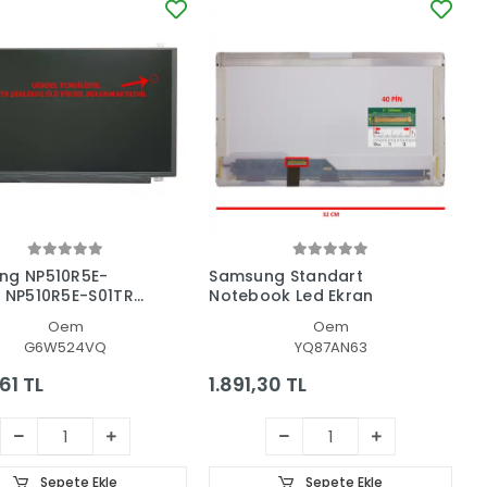
ng NP510R5E-
Samsung Standart
 NP510R5E-S01TR
Notebook Led Ekran
 Led Lcd Ekran
Oem
Oem
G6W524VQ
YQ87AN63
61 TL
1.891,30 TL
Sepete Ekle
Sepete Ekle