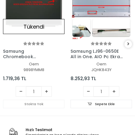
Tükendi
Samsung
Samsung LJ96-0650E
Chromebook
All in One, AIO Pc Ekran
XE350XBA-KA2UK Lcd
- Panel
Oem
Oem
Led Ekran - Panel
9898YMM8
JQHK843Y
1.719,36 TL
8.252,93 TL
Stokta Yok
Sepete Ekle
Hızlı Teslimat