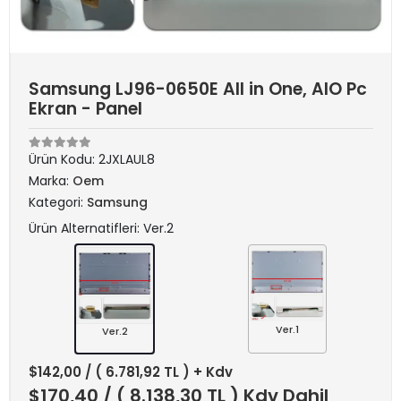
Samsung LJ96-0650E All in One, AIO Pc
Ekran - Panel
Ürün Kodu:
2JXLAUL8
Marka:
Oem
Kategori:
Samsung
Ürün Alternatifleri: Ver.2
Ver.1
Ver.2
$142,00
/ ( 6.781,92 TL ) + Kdv
$170,40
/ ( 8.138,30 TL ) Kdv Dahil