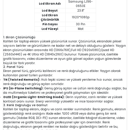
Samsung LJ96-
Lcd Ekran Adı
0650E
Lcd Boyut
23.8"
Lcd Ekran
1920*1080p
Çözünürlük
Pin Sayısı
30 Pin
Lcd Yüzeyi
Mat
1. Ekran Çözünürlüğü
Kaliteli bir laptop ekranı yüksek çözünürlük sunar. Çözünürlük, ekrandaki piksel
sayısını belirler ve görüntülerin ne kadar net ve detaylı olduğunu gösterir. Yaygın
ekran çözünürlükleri arasında HD (1366x768),Full HD (1920x1080),Quad HD
(2560x1440) ve 4K Ultra HD (3840x2160) bulunur. Yüksek çözünürlük, özellikle
grafik tasarımı, video düzenleme ve oyun gibi görsel açıdan yoğun görevlerde
büyük bir fark yaratır.
2. Panel Türü
Ekran panel türü, görüntü kalitesini ve renk doğruluğunu etkiler. Yaygın olarak
kullanılan panel türleri şunlardır:
TN (Twisted Nematic):
Hızlı tepki süresi ve yüksek yenileme hızı sunar, ancak
renk doğruluğu ve görüş açıları sınırlıdır.
IPS (In-Plane Switching):
Geniş görüş açıları ve üstün renk doğruluğu sağlar, bu
da multimedya tüketimi ve profesyonel grafik çalışmaları için idealdir.
OLED (Organic Light-Emitting Diode):
Derin siyahlar, canlı renkler ve yüksek
kontrast oranı sunar. Enerji verimliliği yüksektir ve ince tasarımlar sağlar.
3. Renk Doğruluğu ve Gamut
Kaliteli bir laptop ekranı, doğru ve canlı renkler sunmalıdır. Renk gamutu, ekranın
gösterebildiği renk aralığını ifade eder. %100 sRGB veya daha geniş bir renk
gamutu (Adobe RGB, DCI-P3) sunan ekranlar, özellikle fotoğraf düzenleme, video
düzenleme ve grafik tasarımı gibi profesyonel işler için önemlidir. Renk
doğruluğu, ekranın gerçek renkleri ne kadar doğru gösterdiğini belirtir ve bu,