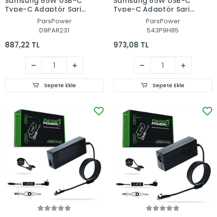
Samsung 65W USB-C
Samsung 65W USB-C
Type-C Adaptör Şarj
Type-C Adaptör Şarj
Aleti-Cihazı (Pars
Aleti-Cihazı (Pars
ParsPower
ParsPower
Power)
Power)
D9PAR231
543P9H85
887,22 TL
973,08 TL
Sepete Ekle
Sepete Ekle