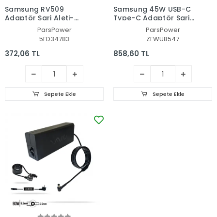
Samsung RV509
Samsung 45W USB-C
Adaptör Şarj Aleti-
Type-C Adaptör Şarj
Cihazı (Pars Power)
Aleti-Cihazı (Pars
ParsPower
ParsPower
Power)
5FD34783
ZFWU8547
372,06 TL
858,60 TL
Sepete Ekle
Sepete Ekle