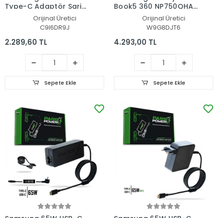
Type-C Adaptör Şarj
Book5 360 NP750QHA-
Aleti-Cihazı
K00TT Adaptör Şarj
Orijinal Üretici
Orijinal Üretici
Aleti-Cihazı
C9I6DR9J
W9G8DJT6
2.289,60 TL
4.293,00 TL
Sepete Ekle
Sepete Ekle