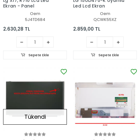
Lg X17, R710 Lcd Led
LG 15UD470-K Uyumlu
Ekran - Panel
Led Lcd Ekran
Oem
Oem
5J4TD684
QCWK55XZ
2.630,28 TL
2.859,00 TL
Sepete Ekle
Sepete Ekle
Tükendi