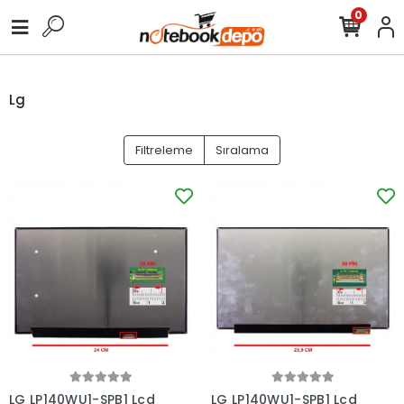
0
Lg
Filtreleme
Sıralama
LG LP140WU1-SPB1 Lcd
LG LP140WU1-SPB1 Lcd