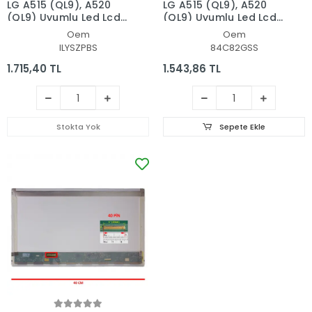
LG A515 (QL9), A520
LG A515 (QL9), A520
(QL9) Uyumlu Led Lcd
(QL9) Uyumlu Led Lcd
Ekran
Ekran
Oem
Oem
ILYSZPBS
84C82GSS
1.715,40 TL
1.543,86 TL
Stokta Yok
Sepete Ekle