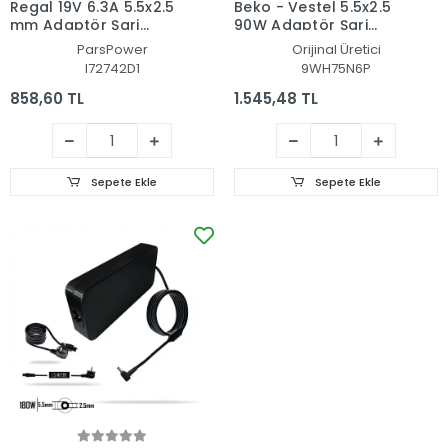
Regal 19V 6.3A 5.5x2.5
Beko - Vestel 5.5x2.5
mm Adaptör Şarj
90W Adaptör Şarj
Aleti-Cihazı (Pars
Aleti-Cihazı
ParsPower
Orijinal Üretici
Power)
I72742D1
9WH75N6P
858,60 TL
1.545,48 TL
Sepete Ekle
Sepete Ekle