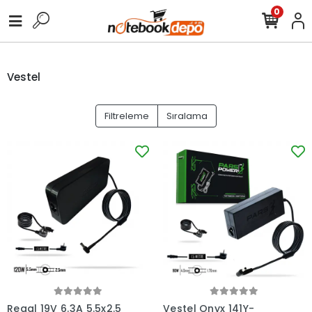
0
Vestel
Filtreleme
Sıralama
Regal 19V 6.3A 5.5x2.5
Vestel Onyx 141Y-