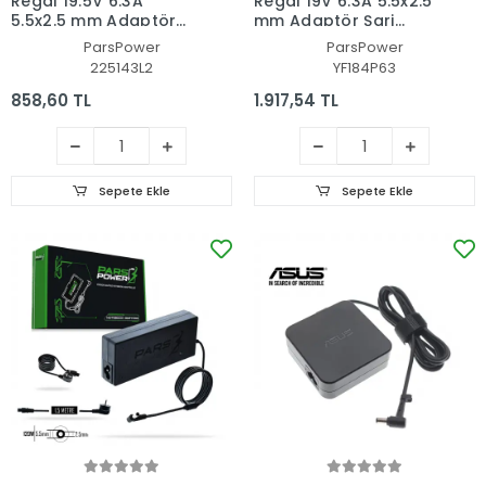
Regal 19.5V 6.3A
Regal 19V 6.3A 5.5x2.5
5.5x2.5 mm Adaptör
mm Adaptör Şarj
Şarj Aleti-Cihazı (Pars
Aleti-Cihazı (Pars
ParsPower
ParsPower
Power)
Power)
225143L2
YF184P63
858,60 TL
1.917,54 TL
Sepete Ekle
Sepete Ekle