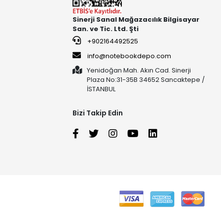
Sinerji Sanal Mağazacılık Bilgisayar
San. ve Tic. Ltd. Şti
+902164492525
info@notebookdepo.com
Yenidoğan Mah. Akın Cad. Sinerji
Plaza No:31-35B 34652 Sancaktepe /
İSTANBUL
Bizi Takip Edin