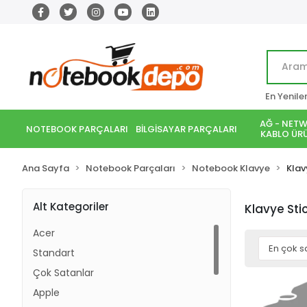
En Yenile
AĞ - NETW
NOTEBOOK PARÇALARI
BİLGİSAYAR PARÇALARI
KABLO ÜRÜ
Ana Sayfa
Notebook Parçaları
Notebook Klavye
Klav
Alt Kategoriler
Klavye Sti
Acer
Standart
Çok Satanlar
Apple