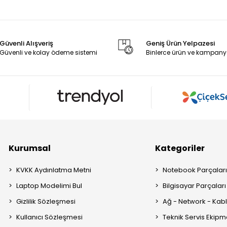
Güvenli Alışveriş
Geniş Ürün Yelpazesi
Güvenli ve kolay ödeme sistemi
Binlerce ürün ve kampany
Kurumsal
Kategoriler
KVKK Aydınlatma Metni
Notebook Parçalar
Laptop Modelimi Bul
Bilgisayar Parçaları
Gizlilik Sözleşmesi
Ağ - Network - Kabl
Kullanıcı Sözleşmesi
Teknik Servis Ekipm