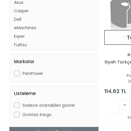
Asus
Casper
Dell
eMachines
Exper
T
Fujitsu
Grundig
Markalar
Haier
Siyah Türkçe
HomeTech
ParsPower
P
Hp
2
Huawei
114,62 TL
Listeleme
i-Life
Ibm
Sadece stoktakileri göster
Lenovo
Ücretsiz Kargo
S
LG
Medion