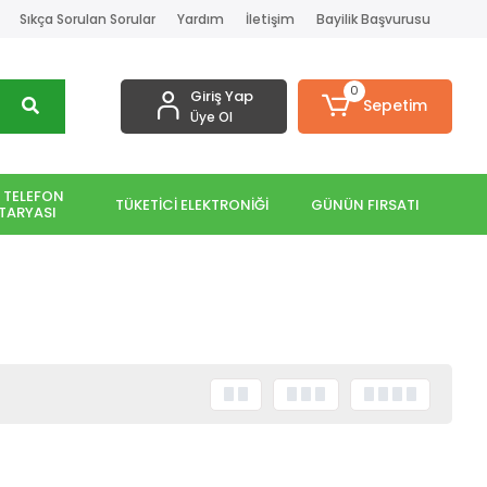
Sıkça Sorulan Sorular
Yardım
İletişim
Bayilik Başvurusu
0
Giriş Yap
Sepetim
Üye Ol
 TELEFON
TÜKETİCİ ELEKTRONİĞİ
GÜNÜN FIRSATI
TARYASI