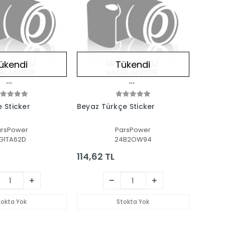
ükendi
Tükendi
 Sticker
Beyaz Türkçe Sticker
arsPower
ParsPower
G1TA62D
24B2OW94
114,62 TL
tokta Yok
Stokta Yok