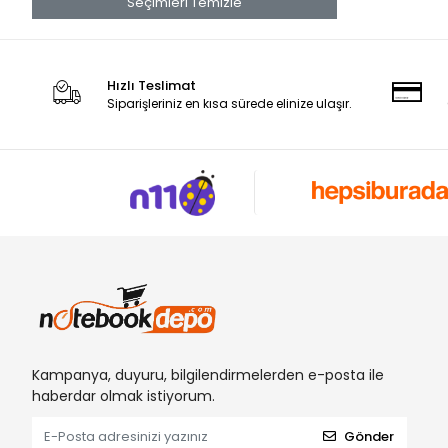
Seçimleri Temizle
Monster
Msi
Packard Bell
Hızlı Teslimat
Siparişleriniz en kısa sürede elinize ulaşır.
Samsung
Sony
Toshiba
Vestel
Arçelik
Klavye Sticker
Beko
Benq
Clevo
Crea
Kampanya, duyuru, bilgilendirmelerden e-posta ile
haberdar olmak istiyorum.
Datron
Gateway
Gönder