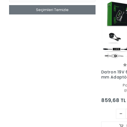
Packard Bell
Seçimleri Temizle
Samsung
Sony
Sunny
Toshiba
Vestel
Standart Ürünler
Tamir Kabloları
Datron 19V 6
Asus Orijinal Adaptör
mm Adaptör 
Dell Orijinal Adaptör
Cihazı (Par
P
Hp - Compaq Orijinal Adaptör
E
Toshiba Orijinal Adaptör
859,68 TL