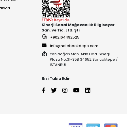
anları
Sinerji Sanal Mağazacılık Bilgisayar
San. ve Tic. Ltd. Şti
+902164492525
info@notebookdepo.com
Yenidoğan Mah. Akın Cad. Sinerji
Plaza No:31-35B 34652 Sancaktepe /
İSTANBUL
Bizi Takip Edin