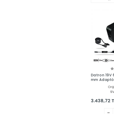
Datron 19V 6
mm Adaptör 
Cihazı
Orij
9
3.438,72 T