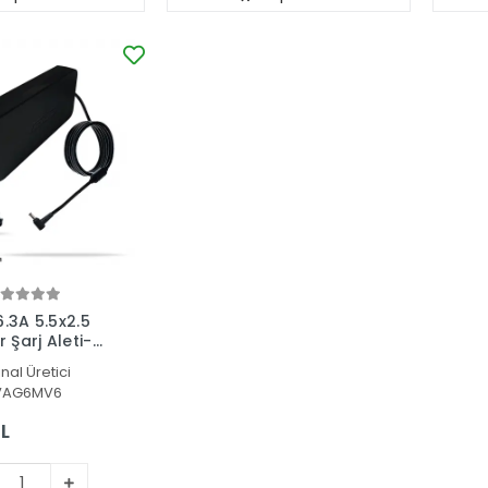
.3A 5.5x2.5
Şarj Aleti-
inal Üretici
VAG6MV6
L