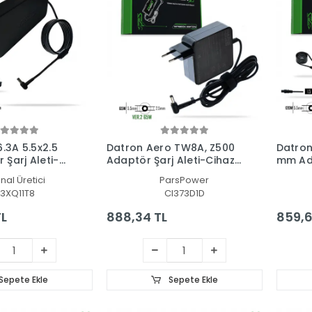
.3A 5.5x2.5
Datron Aero TW8A, Z500
Datron
Şarj Aleti-
Adaptör Şarj Aleti-Cihazı
mm Ada
(Pars Power)
Cihazı
inal Üretici
ParsPower
3XQ11T8
CI373D1D
TL
888,34 TL
859,6
Sepete Ekle
Sepete Ekle