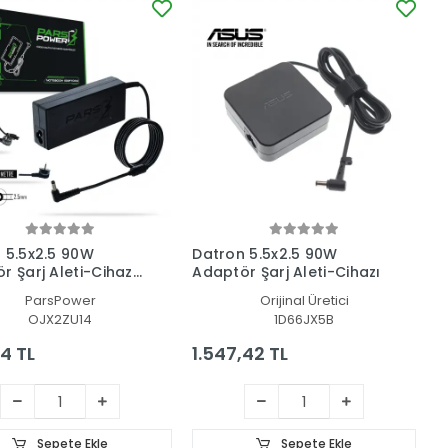
 5.5x2.5 90W
Datron 5.5x2.5 90W
r Şarj Aleti-Cihazı
Adaptör Şarj Aleti-Cihazı
Power)
ParsPower
Orijinal Üretici
OJX2ZU14
1D66JX5B
4 TL
1.547,42 TL
Sepete Ekle
Sepete Ekle