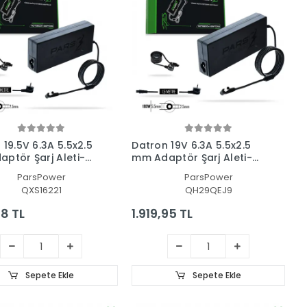
 19.5V 6.3A 5.5x2.5
Datron 19V 6.3A 5.5x2.5
ptör Şarj Aleti-
mm Adaptör Şarj Aleti-
 (Pars Power)
Cihazı (Pars Power)
ParsPower
ParsPower
QXS16221
QH29QEJ9
8 TL
1.919,95 TL
Sepete Ekle
Sepete Ekle