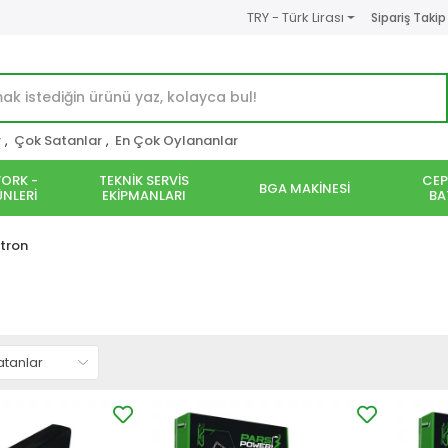
TRY - Türk Lirası
Sipariş Takip
r
,
Çok Satanlar
,
En Çok Oylananlar
ORK -
TEKNİK SERVİS
CEP
BGA MAKİNESİ
NLERİ
EKİPMANLARI
BA
tron