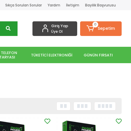
Sıkça Sorulan Sorular
Yardım
İletişim
Bayilik Başvurusu
0
Giriş Yap
Sepetim
Üye Ol
 TELEFON
TÜKETİCİ ELEKTRONİĞİ
GÜNÜN FIRSATI
TARYASI