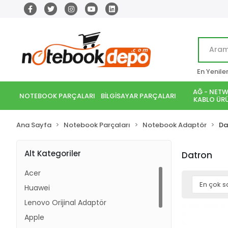
En Yenile
AĞ - NETW
NOTEBOOK PARÇALARI
BİLGİSAYAR PARÇALARI
KABLO ÜRÜ
Ana Sayfa
Notebook Parçaları
Notebook Adaptör
Da
Alt Kategoriler
Datron
Acer
Huawei
Lenovo Orijinal Adaptör
Apple