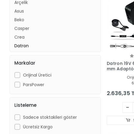
Arçelik
Asus
Beko
Casper
Crea
Datron
Dell
Markalar
Exper
Datron 19V 6
mm Adaptör 
Fujitsu
Cihazı
Orijinal Üretici
Orij
Grundig
6
ParsPower
Hp
2.636,35 
Lenovo
Listeleme
Lg
Microsoft
Sadece stoktakileri göster
Monster
Ücretsiz Kargo
Msi