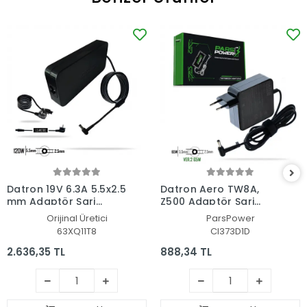
Datron 19V 6.3A 5.5x2.5
Datron Aero TW8A,
mm Adaptör Şarj
Z500 Adaptör Şarj
Aleti-Cihazı
Aleti-Cihazı (Pars
Orijinal Üretici
ParsPower
Power)
63XQ11T8
CI373D1D
2.636,35 TL
888,34 TL