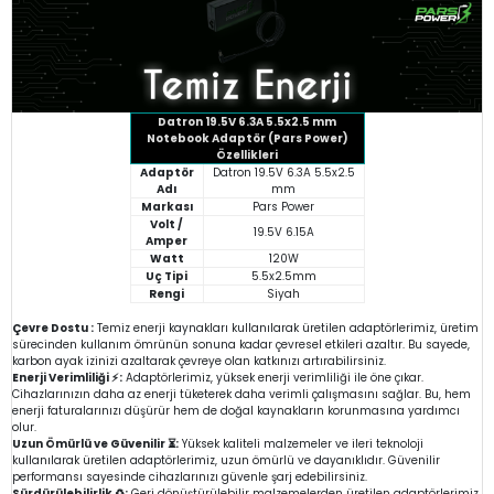
Datron 19.5V 6.3A 5.5x2.5 mm
Notebook Adaptör (Pars Power)
Özellikleri
Adaptör
Datron 19.5V 6.3A 5.5x2.5
Adı
mm
Markası
Pars Power
Volt /
19.5V 6.15A
Amper
Watt
120W
Uç Tipi
5.5x2.5mm
Rengi
Siyah
Çevre Dostu :
Temiz enerji kaynakları kullanılarak üretilen adaptörlerimiz, üretim
sürecinden kullanım ömrünün sonuna kadar çevresel etkileri azaltır. Bu sayede,
karbon ayak izinizi azaltarak çevreye olan katkınızı artırabilirsiniz.
Enerji Verimliliği ⚡:
Adaptörlerimiz, yüksek enerji verimliliği ile öne çıkar.
Cihazlarınızın daha az enerji tüketerek daha verimli çalışmasını sağlar. Bu, hem
enerji faturalarınızı düşürür hem de doğal kaynakların korunmasına yardımcı
olur.
Uzun Ömürlü ve Güvenilir ⏳:
Yüksek kaliteli malzemeler ve ileri teknoloji
kullanılarak üretilen adaptörlerimiz, uzun ömürlü ve dayanıklıdır. Güvenilir
performansı sayesinde cihazlarınızı güvenle şarj edebilirsiniz.
Sürdürülebilirlik ♻️:
Geri dönüştürülebilir malzemelerden üretilen adaptörlerimiz,