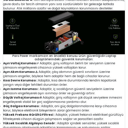
çevre dostu bir tercih olmanın yanı sıra sürdürülebilir bir geleceğe katkıda
bulunur. Atık miktarını azaltır ve doğal kaynakların korunmasını destekler.
Pars Power markamızın en öncelikli konusu ürün güvenliğidir.Laptop
adaptörlerindeki güvenlik korumaları:
Aşırı Voltaj Koruması ⚡
Adaptör, giriş voltajının belirli bir seviyenin üzerine
çıkmasını engelleyerek cihazınızı yüksek voltajdan korur.
Aşırı Akım Koruması ⚠️
Adaptör, çıkış akımının güvenli sınırların üzerine
çıkmasını engeller, böylece hem adaptör hem de bağlı cihazlar korunur.
Kısa Devre Koruması :
Adaptör, kısa devre durumlarında kendini kapatarak
yangın veya diğer tehlikeli durumları önler.
Aşırı Isınma Koruması :
Adaptör, iç sıcaklığının güvenli seviyelerin üzerine
çıkmasını engelleyerek aşırı ısınmayı önler ve güvenliği artırır.
Düşük Voltaj Koruması ⬇️
Adaptör, giriş voltajının çok düşük seviyelere inmesini
engelleyerek stabil bir şarj sağlanmasına yardımcı olur.
Güç Dalgası Koruması :
Adaptör, ani güç dalgalanmalarına karşı cihazınızı
korur, böylece elektronik bileşenlerin zarar görmesini önler.
Yüksek Frekans Gürültü Filtresi :
Adaptör, yüksek frekanslı elektriksel gürültüyü
filtreleyerek cihazın düzgün çalışmasını sağlar ve parazitleri azaltır.
Yüksek Sıcaklık Algılayıcı Sensör :
Adaptör içindeki sensörler, yüksek sıcaklık
durumlarını algılayarak adaptörün kapanmasını ve soğumasını sağlar.