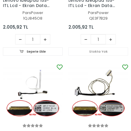
Lenovo ideapad 15S-
Lenovo ideapad 15S-
ITL Lcd - Ekran Data
ITL Lcd - Ekran Data
Flex Kablosu
Flex Kablosu
ParsPower
ParsPower
1QJ845O8
QE3F7B29
2.005,92 TL
2.005,92 TL
Sepete Ekle
Stokta Yok