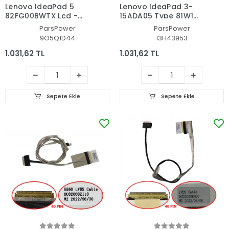
Lenovo IdeaPad 5
Lenovo IdeaPad 3-
82FG00BWTX Lcd -
15ADA05 Type 81W1
Ekran Data Flex
Lcd - Ekran Data Flex
ParsPower
ParsPower
Kablosu
Kablosu
9O5Q1D44
I3H43953
1.031,62 TL
1.031,62 TL
Sepete Ekle
Sepete Ekle