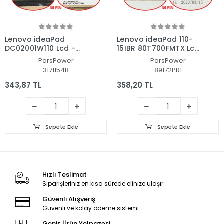
Lenovo ideaPad
Lenovo ideaPad 110-
DC02001W110 Lcd -
15IBR 80T700FMTX Lcd
Ekran Data Flex
- Ekran Data Flex
ParsPower
ParsPower
Kablosu
Kablo
3171154B
89172PR1
343,87 TL
358,20 TL
Sepete Ekle
Sepete Ekle
Hızlı Teslimat
Siparişleriniz en kısa sürede elinize ulaşır.
Güvenli Alışveriş
Güvenli ve kolay ödeme sistemi
Geniş Ürün Yelpazesi