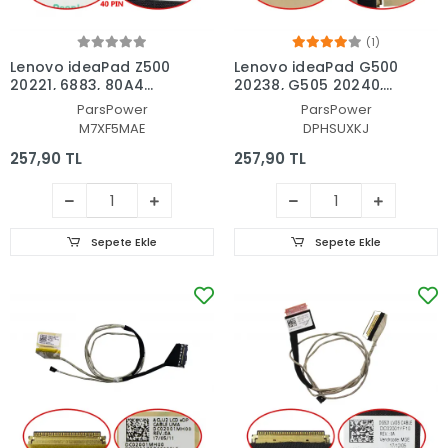
(1)
Lenovo ideaPad Z500
Lenovo ideaPad G500
20221, 6883, 80A4
20238, G505 20240,
Ekran Data Flex
G510 Serisi
ParsPower
ParsPower
Kablosu
Dc02001pr00
M7XF5MAE
DPHSUXKJ
Notebook Data
Kablosu
257,90 TL
257,90 TL
Sepete Ekle
Sepete Ekle