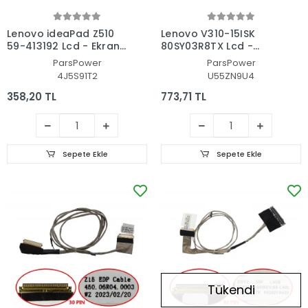
Lenovo ideaPad Z510
Lenovo V310-15ISK
59-413192 Lcd - Ekran
80SY03R8TX Lcd -
Data Flex Kablo
Ekran Data Flex Kablo
ParsPower
ParsPower
4J5S91T2
U55ZN9U4
358,20 TL
773,71 TL
Sepete Ekle
Sepete Ekle
Tükendi