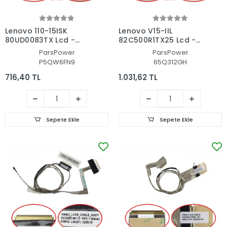
Lenovo 110-15ISK
Lenovo V15-IIL
80UD0083TX Lcd -
82C500R1TX25 Lcd -
Ekran Data Flex Kablo
Ekran Data Flex
ParsPower
ParsPower
Kablosu
P5QW6FN9
65Q312GH
716,40 TL
1.031,62 TL
Sepete Ekle
Sepete Ekle