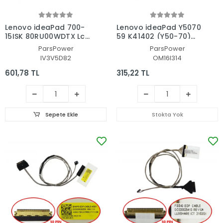
Lenovo ideaPad 700-
Lenovo ideaPad Y5070
15ISK 80RU00WDTX Lcd
59 K41402 (Y50-70)
- Ekran Data Flex
Lcd - Ekran Data Flex
ParsPower
ParsPower
Kablo
Kablosu
IV3V5D82
OM16I314
601,78 TL
315,22 TL
Sepete Ekle
Stokta Yok