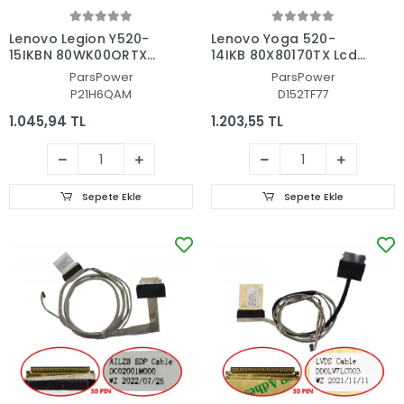
Lenovo Legion Y520-
Lenovo Yoga 520-
15IKBN 80WK00QRTX
14IKB 80X80170TX Lcd
Lcd - Ekran Data Flex
- Ekran Data Flex
ParsPower
ParsPower
Kablo
Kablo
P21H6QAM
D152TF77
1.045,94 TL
1.203,55 TL
Sepete Ekle
Sepete Ekle