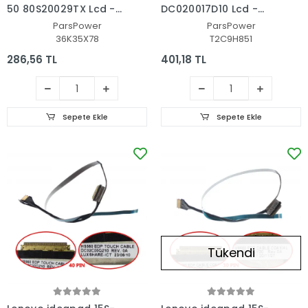
50 80S20029TX Lcd -
DC020017D10 Lcd -
Ekran Data Flex Kablo
Ekran Data Flex Kablo
ParsPower
ParsPower
36K35X78
T2C9H851
286,56 TL
401,18 TL
Sepete Ekle
Sepete Ekle
Tükendi