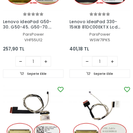
Lenovo ideaPad G50-
Lenovo ideaPad 330-
30, G50-45, G50-70,
15IKB 81DC00EKTX Lcd
Z50-30, Z50-45, Z50-
- Ekran Data Flex
ParsPower
ParsPower
70, DC02001MC0 Data
Kablo
VHF55U12
WSW71PK5
Lcd, Led Kablo
257,90 TL
401,18 TL
Sepete Ekle
Sepete Ekle