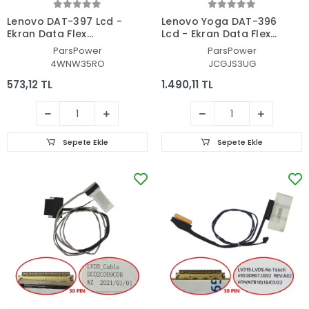
Lenovo DAT-397 Lcd -
Lenovo Yoga DAT-396
Ekran Data Flex
Lcd - Ekran Data Flex
Kablosu
Kablosu
ParsPower
ParsPower
4WNW35RO
JCGJS3UG
573,12 TL
1.490,11 TL
Sepete Ekle
Sepete Ekle