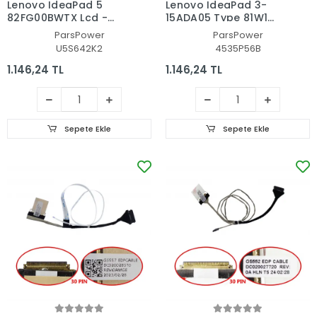
Lenovo IdeaPad 5
Lenovo IdeaPad 3-
82FG00BWTX Lcd -
15ADA05 Type 81W1
Ekran Data Flex Kablo
Lcd - Ekran Data Flex
ParsPower
ParsPower
Kablo
U5S642K2
4535P56B
1.146,24 TL
1.146,24 TL
Sepete Ekle
Sepete Ekle