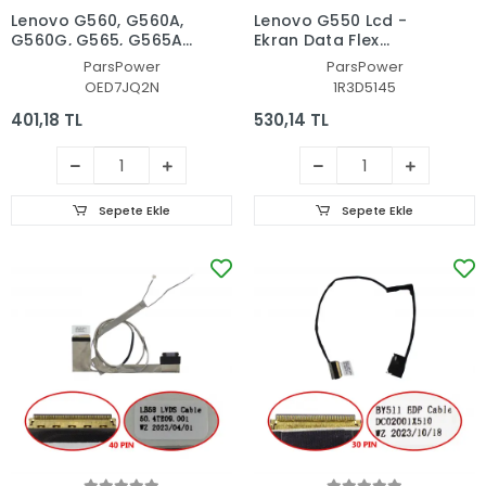
Lenovo G560, G560A,
Lenovo G550 Lcd -
G560G, G565, G565A
Ekran Data Flex
Lcd - Ekran Data Flex
Kablosu
ParsPower
ParsPower
Kablosu
OED7JQ2N
1R3D5145
401,18 TL
530,14 TL
Sepete Ekle
Sepete Ekle