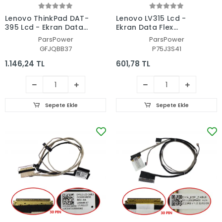
Lenovo ThinkPad DAT-
Lenovo LV315 Lcd -
395 Lcd - Ekran Data
Ekran Data Flex
Flex Kablosu
Kablosu
ParsPower
ParsPower
GFJQBB37
P75J3S41
1.146,24 TL
601,78 TL
Sepete Ekle
Sepete Ekle