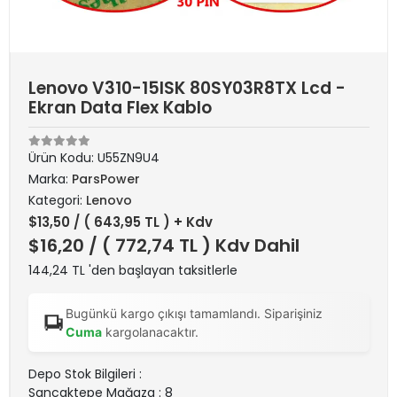
Lenovo V310-15ISK 80SY03R8TX Lcd -
Ekran Data Flex Kablo
Ürün Kodu:
U55ZN9U4
Marka:
ParsPower
Kategori:
Lenovo
$13,50
/ ( 643,95 TL ) + Kdv
$16,20
/ ( 772,74 TL ) Kdv Dahil
144,24 TL 'den başlayan taksitlerle
Bugünkü kargo çıkışı tamamlandı. Siparişiniz
Cuma
kargolanacaktır.
Depo Stok Bilgileri :
Sancaktepe Mağaza : 8