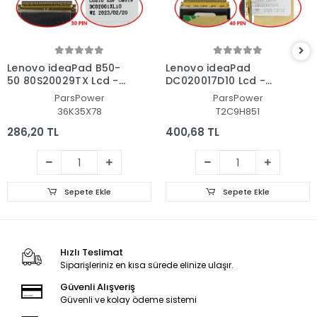
Lenovo ideaPad B50-
Lenovo ideaPad
50 80S20029TX Lcd -
DC020017D10 Lcd -
Ekran Data Flex Kablo
Ekran Data Flex Kablo
ParsPower
ParsPower
36K35X78
T2C9H851
286,20 TL
400,68 TL
Sepete Ekle
Sepete Ekle
Hızlı Teslimat
Siparişleriniz en kısa sürede elinize ulaşır.
Güvenli Alışveriş
Güvenli ve kolay ödeme sistemi