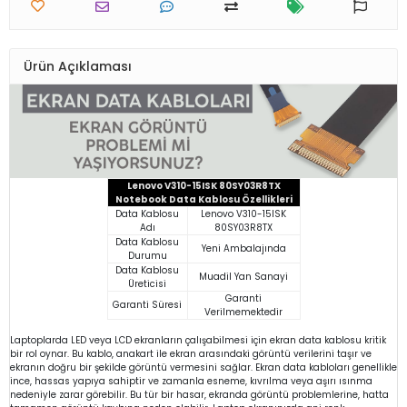
Ürün Açıklaması
Lenovo V310-15ISK 80SY03R8TX
Notebook Data Kablosu Özellikleri
Data Kablosu
Lenovo V310-15ISK
Adı
80SY03R8TX
Data Kablosu
Yeni Ambalajında
Durumu
Data Kablosu
Muadil Yan Sanayi
Üreticisi
Garanti
Garanti Süresi
Verilmemektedir
Laptoplarda LED veya LCD ekranların çalışabilmesi için ekran data kablosu kritik
bir rol oynar. Bu kablo, anakart ile ekran arasındaki görüntü verilerini taşır ve
ekranın doğru bir şekilde görüntü vermesini sağlar. Ekran data kabloları genellikle
ince, hassas yapıya sahiptir ve zamanla esneme, kıvrılma veya aşırı ısınma
nedeniyle zarar görebilir. Bu tür bir hasar, ekranda görüntü problemlerine, hatta