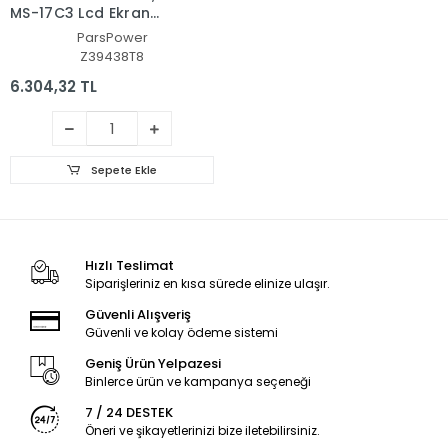
MS-17C3 Lcd Ekran
Kasası Cover Bezel -
ParsPower
Çerçeve Set
Z39438T8
6.304,32 TL
Sepete Ekle
Hızlı Teslimat
Siparişleriniz en kısa sürede elinize ulaşır.
Güvenli Alışveriş
Güvenli ve kolay ödeme sistemi
Geniş Ürün Yelpazesi
Binlerce ürün ve kampanya seçeneği
7 / 24 DESTEK
Öneri ve şikayetlerinizi bize iletebilirsiniz.