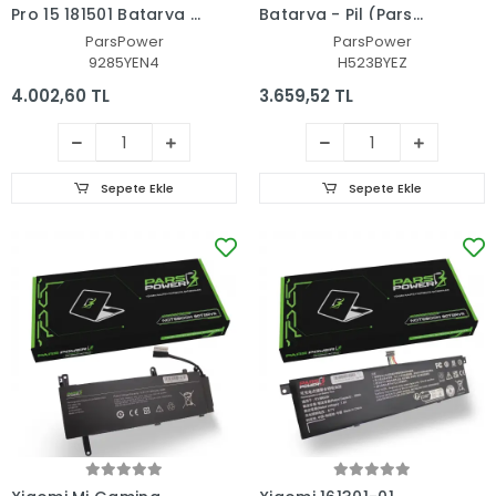
Pro 15 181501 Batarya -
Batarya - Pil (Pars
Pil (Pars Power)
Power)
ParsPower
ParsPower
9285YEN4
H523BYEZ
4.002,60 TL
3.659,52 TL
Sepete Ekle
Sepete Ekle