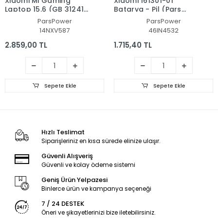
Xiaomi Mi Gaming
Xiaomi 161301-01
Laptop 15.6 (GB 31241-
Batarya - Pil (Pars
2014) Batarya - Pil
Power)
ParsPower
ParsPower
(Pars Power)
14NXV587
46IN4532
2.859,00 TL
1.715,40 TL
Sepete Ekle
Sepete Ekle
Hızlı Teslimat
Siparişleriniz en kısa sürede elinize ulaşır.
Güvenli Alışveriş
Güvenli ve kolay ödeme sistemi
Geniş Ürün Yelpazesi
Binlerce ürün ve kampanya seçeneği
7 / 24 DESTEK
Öneri ve şikayetlerinizi bize iletebilirsiniz.