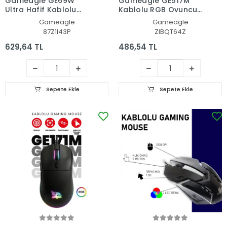
Gameagle GE69W
Gameagle GE517M
Ultra Hafif Kablolu
Kablolu RGB Oyuncu
RGB Oyuncu Gaming
Gaming Optik Mouse
Gameagle
Gameagle
Optik Mouse (Beyaz)
(Siyah)
87Z1I43P
ZIBQT64Z
629,64 TL
486,54 TL
Sepete Ekle
Sepete Ekle