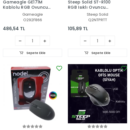
Gameagle GE171M
Steep Solid ST-R100
Kablolu RGB Oyuncu
RGB Işıklı Oyuncu
Gaming Optik Mouse
Mouse
Gameagle
Steep Solid
(Siyah)
O292F866
Q2NTPRTT
486,54 TL
105,89 TL
Sepete Ekle
Sepete Ekle