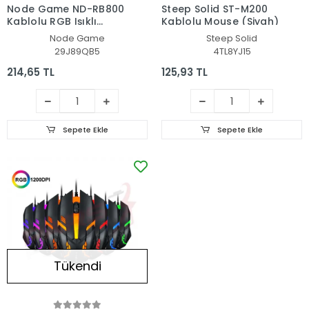
Node Game ND-RB800
Steep Solid ST-M200
Kablolu RGB Işıklı
Kablolu Mouse (Siyah)
Optik Mouse (Siyah)
Node Game
Steep Solid
29J89QB5
4TL8YJ15
214,65 TL
125,93 TL
Sepete Ekle
Sepete Ekle
Tükendi