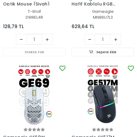
Optik Mouse (Siyah)
Hafif Kablolu RGB
Oyuncu Gaming Optik
T-Wolf
Gameagle
Mouse (Siyah)
D9I8EL4R
MN86U7L3
128,79 TL
629,64 TL
Stokta Yok
Sepete Ekle