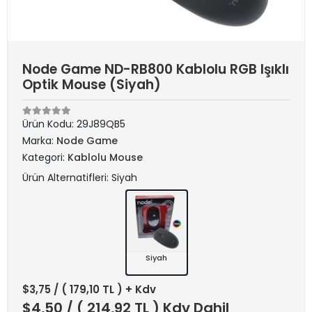
Node Game ND-RB800 Kablolu RGB Işıklı
Optik Mouse (Siyah)
Ürün Kodu:
29J89QB5
Marka:
Node Game
Kategori:
Kablolu Mouse
Ürün Alternatifleri: Siyah
Siyah
$3,75
/ ( 179,10 TL ) + Kdv
$4,50
/ ( 214,92 TL ) Kdv Dahil