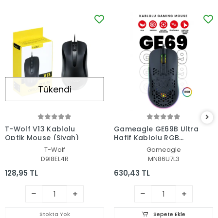
Tükendi
T-Wolf V13 Kablolu
Gameagle GE69B Ultra
Optik Mouse (Siyah)
Hafif Kablolu RGB
Oyuncu Gaming Optik
T-Wolf
Gameagle
Mouse (Siyah)
D9I8EL4R
MN86U7L3
128,95 TL
630,43 TL
Stokta Yok
Sepete Ekle