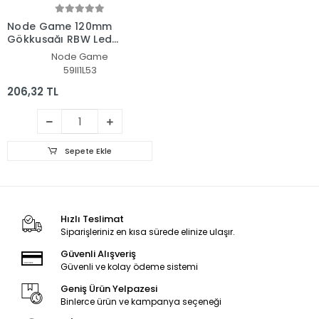
Node Game 120mm
Gökkuşağı RBW Led
Fan - Performans Seri
Node Game
Sessiz Kasa Egzoz Fanı
59II1L53
(Siyah)
206,32 TL
Sepete Ekle
Hızlı Teslimat
Siparişleriniz en kısa sürede elinize ulaşır.
Güvenli Alışveriş
Güvenli ve kolay ödeme sistemi
Geniş Ürün Yelpazesi
Binlerce ürün ve kampanya seçeneği