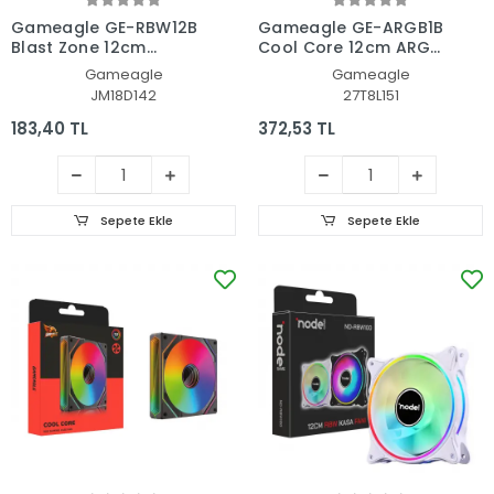
Gameagle GE-RBW12B
Gameagle GE-ARGB1B
Blast Zone 12cm
Cool Core 12cm ARGB
Rainbow Led Fan -
Led Fan - Performans
Gameagle
Gameagle
Performans Seri Sessiz
Seri Sessiz Kasa Fanı
JM18D142
27T8L151
Kasa Fanı (Siyah)
(Beyaz)
183,40 TL
372,53 TL
Sepete Ekle
Sepete Ekle