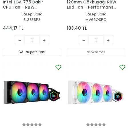
İntel LGA 775 Bakır
120mm Gökkuşağı RBW
CPU Fan - RBW
Led Fan - Performans
Rainbow Masaüstü
Seri Sessiz Kasa Egzoz
Steep Solid
Steep Solid
İşlemci Fanı
Fanı
3L38ESP3
MV65OSPQ
444,17 TL
183,40 TL
Sepete Ekle
Stokta Yok