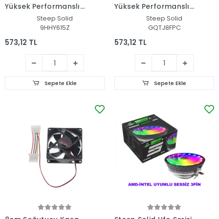
Yüksek Performanslı
Yüksek Performanslı
Alüminyum Braketi
Alüminyum Braketi
Steep Solid
Steep Solid
(Gümüş)
(Siyah)
9HHY615Z
GQTJ8FPC
573,12 TL
573,12 TL
Sepete Ekle
Sepete Ekle