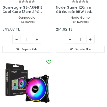
Gameagle GE-ARGB1B
Node Game 120mm
Cool Core 12cm ARGB
Gökkuşağı RBW Led
Led Fan - Performans
Fan - Performans Seri
Gameagle
Node Game
Seri Sessiz Kasa Fanı
Sessiz Kasa Egzoz Fanı
6T4J6W3U
G2HAWX8U
(Siyah)
(Beyaz)
343,87 TL
214,92 TL
Sepete Ekle
Sepete Ekle