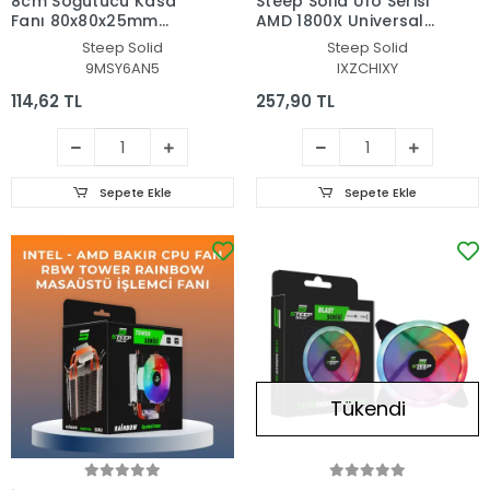
8cm Soğutucu Kasa
Steep Solid Ufo Serisi
Fanı 80x80x25mm
AMD 1800X Universal
8CMFAN
CPU Fan - RGB
Steep Solid
Steep Solid
Rainbow Masaüstü
9MSY6AN5
IXZCHIXY
İşlemci Fanı
114,62 TL
257,90 TL
Sepete Ekle
Sepete Ekle
Tükendi