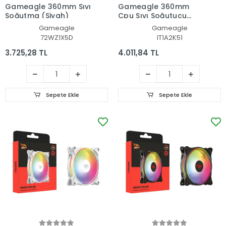
Gameagle 360mm Sıvı
Gameagle 360mm
Soğutma (Siyah)
Cpu Sıvı Soğutucu
(Beyaz)
Gameagle
Gameagle
72WZ1X5D
IT1A2K51
3.725,28 TL
4.011,84 TL
Sepete Ekle
Sepete Ekle