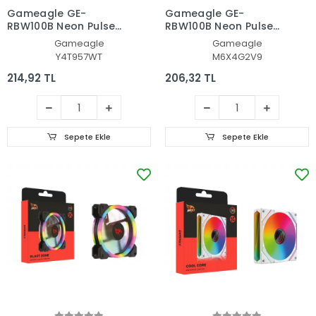
Gameagle GE-
Gameagle GE-
RBW100B Neon Pulse
RBW100B Neon Pulse
12cm Rainbow Led Fan
12cm Rainbow Led Fan
Gameagle
Gameagle
- Performans Seri
- Performans Seri
Y4T957WT
M6X4G2V9
Sessiz Kasa Fanı
Sessiz Kasa Fanı
(Beyaz)
(Siyah)
214,92 TL
206,32 TL
Sepete Ekle
Sepete Ekle