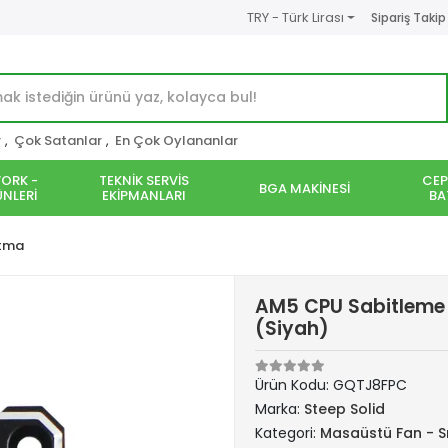
TRY - Türk Lirası
Sipariş Takip
r
,
Çok Satanlar
,
En Çok Oylananlar
ORK -
TEKNİK SERVİS
CEP
BGA MAKİNESİ
NLERİ
EKİPMANLARI
BA
utma
AM5 CPU Sabitleme 
(Siyah)
Ürün Kodu:
GQTJ8FPC
Marka:
Steep Solid
Kategori:
Masaüstü Fan - S