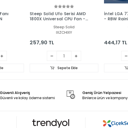
Fanı
Steep Solid Ufo Serisi AMD
İntel LGA 
N
1800X Universal CPU Fan -
- RBW Rai
RGB Rainbow Masaüstü
İşlemci Fan
d
Steep Solid
İşlemci Fanı
IXZCHIXY
257,90 TL
444,17 TL
le
Sepete Ekle
Güvenli Alışveriş
Geniş Ürün Yelpazesi
Güvenli ve kolay ödeme sistemi
Binlerce ürün ve kampany