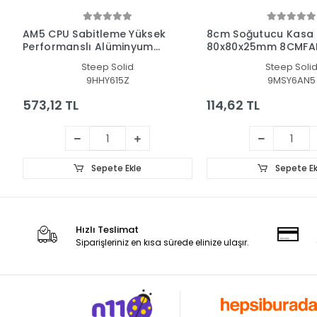
AM5 CPU Sabitleme Yüksek
8cm Soğutucu Kasa 
Performanslı Alüminyum
80x80x25mm 8CMFA
Braketi (Gümüş)
Steep Solid
Steep Soli
9HHY615Z
9MSY6AN5
573,12 TL
114,62 TL
Sepete Ekle
Sepete Ek
Hızlı Teslimat
Siparişleriniz en kısa sürede elinize ulaşır.