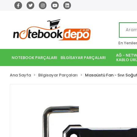
En Yenile
AĞ - NETW
NOTEBOOK PARÇALARI
BİLGİSAYAR PARÇALARI
KABLO ÜRÜ
Ana Sayfa
Bilgisayar Parçaları
Masaüstü Fan - Sıvı Soğ