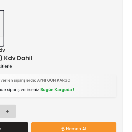
Kdv
 ) Kdv Dahil
itlerle
 verilen siparişlerde: AYNI GÜN KARGO!
nde sipariş verirseniz
Bugün Kargoda !
e
Hemen Al