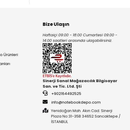
Bize Ulaşın
Haftaiçi 09:00 - 18:00 Cumartesi 09:00 -
ı
14:00 saatleri arasında ulaşabilirsiniz.
o Ürünleri
anları
Sinerji Sanal Mağazacılık Bilgisayar
San. ve Tic. Ltd. Şti
+902164492525
info@notebookdepo.com
Yenidoğan Mah. Akın Cad. Sinerji
Plaza No:31-35B 34652 Sancaktepe /
İSTANBUL