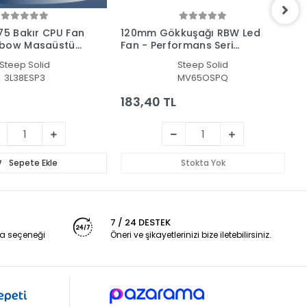
775 Bakır CPU Fan
120mm Gökkuşağı RBW Led
G
nbow Masaüstü
Fan - Performans Seri
S
ı
Sessiz Kasa Egzoz Fanı
Steep Solid
Steep Solid
3L38ESP3
MV65OSPQ
183,40 TL
3
Sepete Ekle
Stokta Yok
7 / 24 DESTEK
a seçeneği
Öneri ve şikayetlerinizi bize iletebilirsiniz.