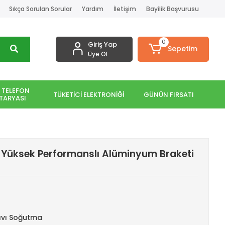
Sıkça Sorulan Sorular
Yardım
İletişim
Bayilik Başvurusu
0
Giriş Yap
Sepetim
Üye Ol
 TELEFON
TÜKETİCİ ELEKTRONİĞİ
GÜNÜN FIRSATI
TARYASI
Yüksek Performanslı Alüminyum Braketi
ıvı Soğutma