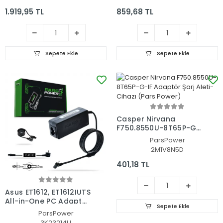
1.919,95 TL
859,68 TL
Sepete Ekle
Sepete Ekle
Casper Nirvana
F750.8550U-8T65P-G-
IF Adaptör Şarj Aleti-
ParsPower
Cihazı (Pars Power)
2M1V8N5D
401,18 TL
Asus ET1612, ET1612IUTS
All-in-One PC Adaptör
Sepete Ekle
Şarj Aleti-Cihazı (Pars
ParsPower
Power)
3K23214U