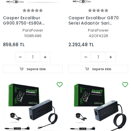
Casper Excalibur
Casper Excalibur G870
G900.9750-ES80A
Serisi Adaptör Şarj
Adaptör Şarj Aleti-
Aleti-Cihazı (Pars
ParsPower
ParsPower
Cihazı (Pars Power)
Power)
11G85486
42OF422R
859,68 TL
2.292,48 TL
Sepete Ekle
Sepete Ekle