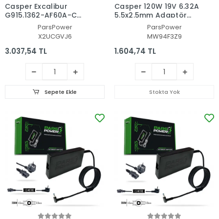
Casper Excalibur
Casper 120W 19V 6.32A
G915.1362-AF60A-C
5.5x2.5mm Adaptör
Adaptör Şarj Aleti-
Şarj Aleti-Cihazı (Pars
ParsPower
ParsPower
Cihazı (Pars Power)
Power)
X2UCGVJ6
MW94F3Z9
3.037,54 TL
1.604,74 TL
Sepete Ekle
Stokta Yok