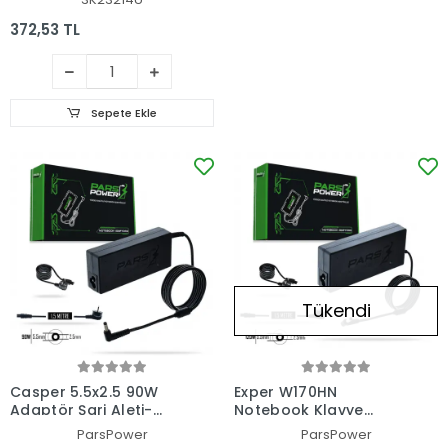
372,53 TL
Sepete Ekle
Tükendi
Casper 5.5x2.5 90W
Exper W170HN
Adaptör Şarj Aleti-
Notebook Klavye
Cihazı (Pars Power)
(Beyaz TR)
ParsPower
ParsPower