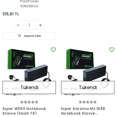
ParsPower
R3RX5RO3
515,81 TL
Sepete Ekle
Tükendi
Tükendi
Exper W550 Notebook
Exper Karizma MS 1688
Klavye (Siyah TR)
Notebook Klavye