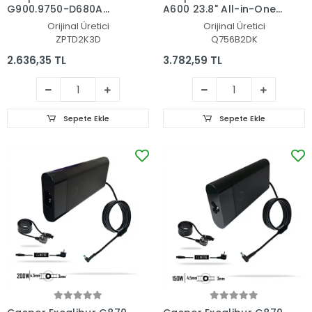
G900.9750-D680A
A600 23.8" All-in-One
Adaptör Şarj Aleti-
Adaptör Şarj Aleti-
Orijinal Üretici
Orijinal Üretici
Cihazı
Cihazı
ZPTD2K3D
Q756B2DK
2.636,35 TL
3.782,59 TL
Sepete Ekle
Sepete Ekle