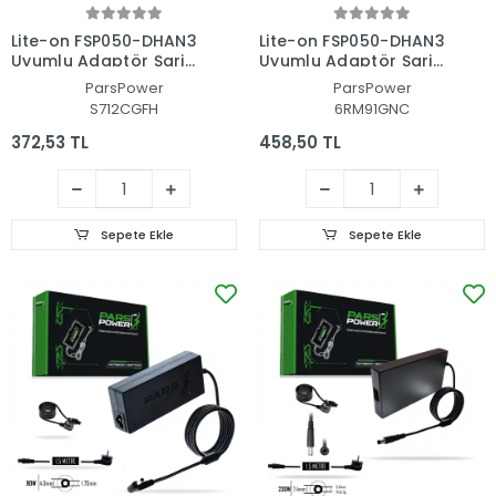
Lite-on FSP050-DHAN3
Lite-on FSP050-DHAN3
Uyumlu Adaptör Şarj
Uyumlu Adaptör Şarj
Aleti-Cihazı (Pars
Aleti-Cihazı (Pars
ParsPower
ParsPower
Power)
Power)
S712CGFH
6RM91GNC
372,53 TL
458,50 TL
Sepete Ekle
Sepete Ekle