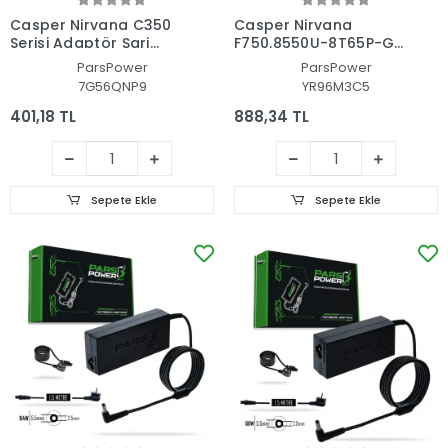
Casper Nirvana C350
Casper Nirvana
Serisi Adaptör Şarj
F750.8550U-8T65P-G-
Aleti-Cihazı (Pars
IF Adaptör Şarj Aleti-
ParsPower
ParsPower
Power)
Cihazı (Pars Power)
7G56QNP9
YR96M3C5
401,18 TL
888,34 TL
Sepete Ekle
Sepete Ekle