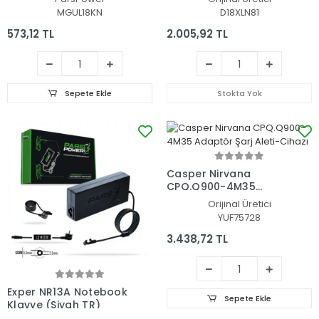
Adaptör
MGUL18KN
D18XLN81
573,12 TL
2.005,92 TL
Sepete Ekle
Stokta Yok
Casper Nirvana
CPQ.Q900-4M35
Adaptör Şarj Aleti-
Orijinal Üretici
Cihazı
YUF75728
3.438,72 TL
Exper NR13A Notebook
Sepete Ekle
Klavye (Siyah TR)