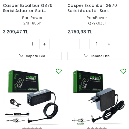
Casper Excalibur G870
Casper Excalibur G870
Serisi Adaptör Şarj
Serisi Adaptör Şarj
Aleti-Cihazı (Pars
Aleti-Cihazı (Pars
ParsPower
ParsPower
Power)
Power)
2NFT885P
Q79K6ZJ1
3.209,47 TL
2.750,98 TL
Sepete Ekle
Sepete Ekle