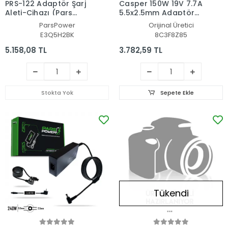
PRS-122 Adaptör Şarj
Casper 150W 19V 7.7A
Aleti-Cihazı (Pars
5.5x2.5mm Adaptör
Power)
Şarj Aleti-Cihazı
ParsPower
Orijinal Üretici
E3Q5H2BK
8C3F8Z85
5.158,08 TL
3.782,59 TL
Stokta Yok
Sepete Ekle
Tükendi