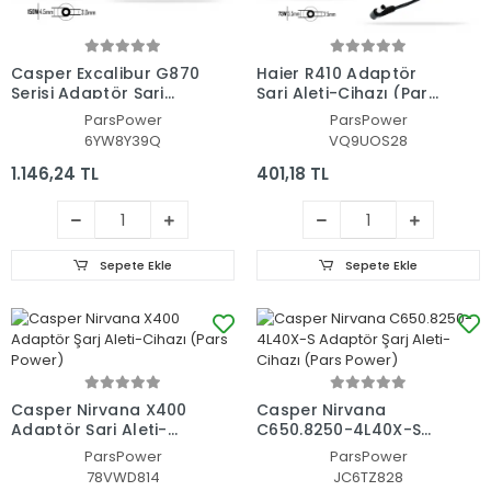
Casper Excalibur G870
Haier R410 Adaptör
Serisi Adaptör Şarj
Şarj Aleti-Cihazı (Pars
Aleti-Cihazı (Pars
Power)
ParsPower
ParsPower
Power)
6YW8Y39Q
VQ9UOS28
1.146,24 TL
401,18 TL
Sepete Ekle
Sepete Ekle
Casper Nirvana X400
Casper Nirvana
Adaptör Şarj Aleti-
C650.8250-4L40X-S
Cihazı (Pars Power)
Adaptör Şarj Aleti-
ParsPower
ParsPower
Cihazı (Pars Power)
78VWD814
JC6TZ828