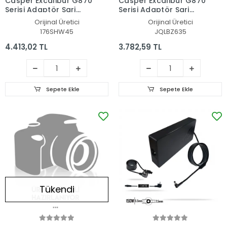
Casper Excalibur G870
Casper Excalibur G870
Serisi Adaptör Şarj
Serisi Adaptör Şarj
Aleti-Cihazı
Aleti-Cihazı
Orijinal Üretici
Orijinal Üretici
176SHW45
JQLBZ635
4.413,02 TL
3.782,59 TL
Sepete Ekle
Sepete Ekle
Tükendi