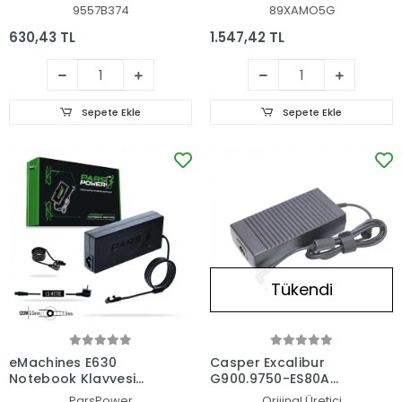
9557B374
89XAMO5G
630,43 TL
1.547,42 TL
Sepete Ekle
Sepete Ekle
Tükendi
eMachines E630
Casper Excalibur
Notebook Klavyesi
G900.9750-ES80A
(Siyah Tr)
Uyumlu Muadil
ParsPower
Orijinal Üretici