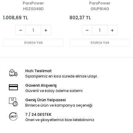
(Siyah TR)
ParsPower
ParsPower
HSZG349D
G1UP814G
1.008,69 TL
802,37 TL
Stokta Yok
Stokta Yok
Hızlı Teslimat
Siparişleriniz en kısa sürede elinize ulaşır.
Güvenli Alışveriş
Güvenli ve kolay ödeme sistemi
Geniş Ürün Yelpazesi
Binlerce ürün ve kampanya seçeneği
7 / 24 DESTEK
Öneri ve şikayetlerinizi bize iletebilirsiniz.