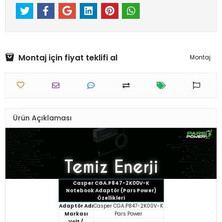
Montaj için fiyat teklifi al
Montaj
Ürün Açıklaması
Casper CGA.P847-2K00V-K
Notebook Adaptör (Pars Power)
Özellikleri
Adaptör Adı
Casper CGA.P847-2K00V-K
Markası
Pars Power
Volt /