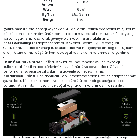
19V 3.42A
Amper
Watt
65W
Uç Tipi
3.5x1.35mm
Rengi
Siyah
Çevre Dostu :
Temiz enerji kaynakları kullanılarak üretilen adaptörlerimiz, üretim
sürecinden kullanım ömrünün sonuna kadar çevresel etkileri azaltır. Bu sayede,
karbon ayak izinizi azaltarak çevreye olan katkınızı artırabilirsiniz.
Enerji Verimliliği ⚡:
Adaptörlerimiz, yüksek enerji verimliliği ile öne çıkar.
Cihazlarınızın daha az enerji tüketerek daha verimli çalışmasını sağlar. Bu, hem
enerji faturalarınızı düşürür hem de doğal kaynakların korunmasına yardımcı
olur.
Uzun Ömürlü ve Güvenilir ⏳:
Yüksek kaliteli malzemeler ve ileri teknoloji
kullanılarak üretilen adaptörlerimiz, uzun ömürlü ve dayanıklıdır. Güvenilir
performansı sayesinde cihazlarınızı güvenle şarj edebilirsiniz.
Sürdürülebilirlik ♻️:
Geri dönüştürülebilir malzemelerden üretilen adaptörlerimiz,
çevre dostu bir tercih olmanın yanı sıra sürdürülebilir bir geleceğe katkıda
bulunur. Atık miktarını azaltır ve doğal kaynakların korunmasını destekler.
Pars Power markamızın en öncelikli konusu ürün güvenliğidir.Laptop