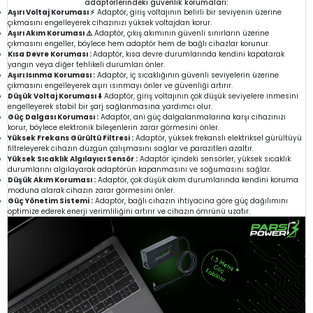
adaptörlerindeki güvenlik korumaları:
Aşırı Voltaj Koruması ⚡
Adaptör, giriş voltajının belirli bir seviyenin üzerine
çıkmasını engelleyerek cihazınızı yüksek voltajdan korur.
Aşırı Akım Koruması ⚠️
Adaptör, çıkış akımının güvenli sınırların üzerine
çıkmasını engeller, böylece hem adaptör hem de bağlı cihazlar korunur.
Kısa Devre Koruması :
Adaptör, kısa devre durumlarında kendini kapatarak
yangın veya diğer tehlikeli durumları önler.
Aşırı Isınma Koruması :
Adaptör, iç sıcaklığının güvenli seviyelerin üzerine
çıkmasını engelleyerek aşırı ısınmayı önler ve güvenliği artırır.
Düşük Voltaj Koruması ⬇️
Adaptör, giriş voltajının çok düşük seviyelere inmesini
engelleyerek stabil bir şarj sağlanmasına yardımcı olur.
Güç Dalgası Koruması :
Adaptör, ani güç dalgalanmalarına karşı cihazınızı
korur, böylece elektronik bileşenlerin zarar görmesini önler.
Yüksek Frekans Gürültü Filtresi :
Adaptör, yüksek frekanslı elektriksel gürültüyü
filtreleyerek cihazın düzgün çalışmasını sağlar ve parazitleri azaltır.
Yüksek Sıcaklık Algılayıcı Sensör :
Adaptör içindeki sensörler, yüksek sıcaklık
durumlarını algılayarak adaptörün kapanmasını ve soğumasını sağlar.
Düşük Akım Koruması :
Adaptör, çok düşük akım durumlarında kendini koruma
moduna alarak cihazın zarar görmesini önler.
Güç Yönetim Sistemi :
Adaptör, bağlı cihazın ihtiyacına göre güç dağılımını
optimize ederek enerji verimliliğini artırır ve cihazın ömrünü uzatır.