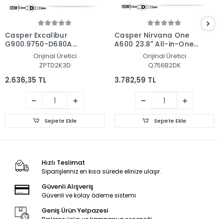
Casper Excalibur
Casper Nirvana One
G900.9750-D680A
A600 23.8" All-in-One
Adaptör Şarj Aleti-
Adaptör Şarj Aleti-
Orijinal Üretici
Orijinal Üretici
Cihazı
Cihazı
ZPTD2K3D
Q756B2DK
2.636,35 TL
3.782,59 TL
Sepete Ekle
Sepete Ekle
Hızlı Teslimat
Siparişleriniz en kısa sürede elinize ulaşır.
Güvenli Alışveriş
Güvenli ve kolay ödeme sistemi
Geniş Ürün Yelpazesi