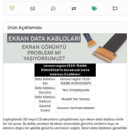
Ürün Açıklaması
Lenovo Legion Y520-15IKBN
80WK00QRTX Notebook Data
Kablosu Özellikleri
Data Kablosu
Lenovo Legion Y520-
Adı
15IKBN 80WK00QRTX
Data Kablosu
Yeni Ambalajında
Durumu
Data Kablosu
Muadil Yan Sanayi
Üreticisi
Garanti
Garanti Verilmemektedir
Süresi
Laptoplarda LED veya LCD ekranların çalışabilmesi için ekran data kablosu kritik
bir rol oynar. Bu kablo, anakart ile ekran arasındaki görüntü verilerini taşır ve
ekranın doğru bir şekilde görüntü vermesini sağlar. Ekran data kabloları genellikle