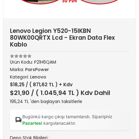
Lenovo Legion Y520-15IKBN
80WK00QRTX Lcd - Ekran Data Flex
Kablo
Ürün Kodu:
P21H6QAM
Marka:
ParsPower
Kategori:
Lenovo
$18,25
/ ( 871,62 TL ) + Kdv
$21,90
/ ( 1.045,94 TL ) Kdv Dahil
195,24 TL 'den başlayan taksitlerle
Bugünkü kargo çıkışı tamamlandı. Siparişiniz
Pazartesi
kargolanacaktır.
Depo Stok Bilgileri :