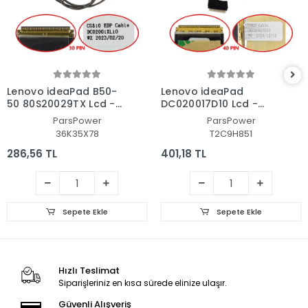
Lenovo ideaPad B50-
Lenovo ideaPad
50 80S20029TX Lcd -
DC020017D10 Lcd -
Ekran Data Flex Kablo
Ekran Data Flex Kablo
ParsPower
ParsPower
36K35X78
T2C9H851
286,56 TL
401,18 TL
Sepete Ekle
Sepete Ekle
Hızlı Teslimat
Siparişleriniz en kısa sürede elinize ulaşır.
Güvenli Alışveriş