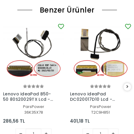
Benzer Ürünler
Lenovo ideaPad B50-
Lenovo ideaPad
50 80S20029TX Lcd -
DC020017D10 Lcd -
Ekran Data Flex Kablo
Ekran Data Flex Kablo
ParsPower
ParsPower
36K35X78
T2C9H851
286,56 TL
401,18 TL