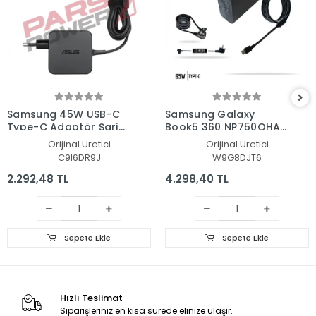
Samsung 45W USB-C
Samsung Galaxy
Type-C Adaptör Şarj
Book5 360 NP750QHA-
Aleti-Cihazı
K00TT Adaptör Şarj
Orijinal Üretici
Orijinal Üretici
Aleti-Cihazı
C9I6DR9J
W9G8DJT6
2.292,48 TL
4.298,40 TL
Sepete Ekle
Sepete Ekle
Hızlı Teslimat
Siparişleriniz en kısa sürede elinize ulaşır.