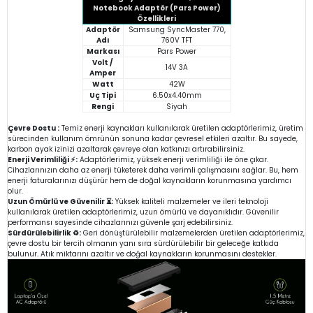
Notebook Adaptör (Pars Power)
Özellikleri
Adaptör
Samsung SyncMaster 770,
Adı
760V TFT
Markası
Pars Power
Volt /
14V 3A
Amper
Watt
42W
Uç Tipi
6.50x4.40mm
Rengi
Siyah
Çevre Dostu :
Temiz enerji kaynakları kullanılarak üretilen adaptörlerimiz, üretim
sürecinden kullanım ömrünün sonuna kadar çevresel etkileri azaltır. Bu sayede,
karbon ayak izinizi azaltarak çevreye olan katkınızı artırabilirsiniz.
Enerji Verimliliği ⚡:
Adaptörlerimiz, yüksek enerji verimliliği ile öne çıkar.
Cihazlarınızın daha az enerji tüketerek daha verimli çalışmasını sağlar. Bu, hem
enerji faturalarınızı düşürür hem de doğal kaynakların korunmasına yardımcı
olur.
Uzun Ömürlü ve Güvenilir ⏳:
Yüksek kaliteli malzemeler ve ileri teknoloji
kullanılarak üretilen adaptörlerimiz, uzun ömürlü ve dayanıklıdır. Güvenilir
performansı sayesinde cihazlarınızı güvenle şarj edebilirsiniz.
Sürdürülebilirlik ♻️:
Geri dönüştürülebilir malzemelerden üretilen adaptörlerimiz,
çevre dostu bir tercih olmanın yanı sıra sürdürülebilir bir geleceğe katkıda
bulunur. Atık miktarını azaltır ve doğal kaynakların korunmasını destekler.