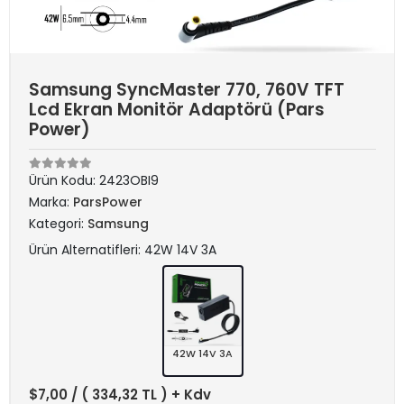
Samsung SyncMaster 770, 760V TFT
Lcd Ekran Monitör Adaptörü (Pars
Power)
Ürün Kodu:
2423OBI9
Marka:
ParsPower
Kategori:
Samsung
Ürün Alternatifleri: 42W 14V 3A
42W 14V 3A
$7,00
/ ( 334,32 TL ) + Kdv