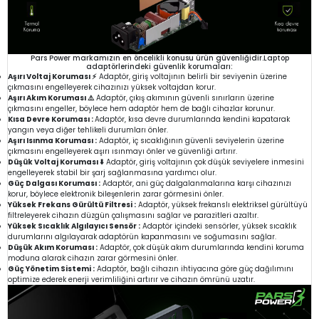
Pars Power markamızın en öncelikli konusu ürün güvenliğidir.Laptop
adaptörlerindeki güvenlik korumaları:
Aşırı Voltaj Koruması ⚡
Adaptör, giriş voltajının belirli bir seviyenin üzerine
çıkmasını engelleyerek cihazınızı yüksek voltajdan korur.
Aşırı Akım Koruması ⚠️
Adaptör, çıkış akımının güvenli sınırların üzerine
çıkmasını engeller, böylece hem adaptör hem de bağlı cihazlar korunur.
Kısa Devre Koruması :
Adaptör, kısa devre durumlarında kendini kapatarak
yangın veya diğer tehlikeli durumları önler.
Aşırı Isınma Koruması :
Adaptör, iç sıcaklığının güvenli seviyelerin üzerine
çıkmasını engelleyerek aşırı ısınmayı önler ve güvenliği artırır.
Düşük Voltaj Koruması ⬇️
Adaptör, giriş voltajının çok düşük seviyelere inmesini
engelleyerek stabil bir şarj sağlanmasına yardımcı olur.
Güç Dalgası Koruması :
Adaptör, ani güç dalgalanmalarına karşı cihazınızı
korur, böylece elektronik bileşenlerin zarar görmesini önler.
Yüksek Frekans Gürültü Filtresi :
Adaptör, yüksek frekanslı elektriksel gürültüyü
filtreleyerek cihazın düzgün çalışmasını sağlar ve parazitleri azaltır.
Yüksek Sıcaklık Algılayıcı Sensör :
Adaptör içindeki sensörler, yüksek sıcaklık
durumlarını algılayarak adaptörün kapanmasını ve soğumasını sağlar.
Düşük Akım Koruması :
Adaptör, çok düşük akım durumlarında kendini koruma
moduna alarak cihazın zarar görmesini önler.
Güç Yönetim Sistemi :
Adaptör, bağlı cihazın ihtiyacına göre güç dağılımını
optimize ederek enerji verimliliğini artırır ve cihazın ömrünü uzatır.