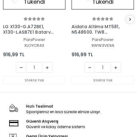
Tükendi
Tükendi
LG X130-G.A72BE1,
Aidata Altima MT581,
X130-L.ASB7E1 Batarya
N548600, TW8
- Pil (Pars Power)
Notebook Batarya - Pil
ParsPower
ParsPower
(Pars Power)
XLOYCR4X
9WW3VE9A
916,99 TL
916,99 TL
Stokta Yok
Stokta Yok
Hızlı Teslimat
Siparişleriniz en kısa sürede elinize ulaşır.
Güvenli Alışveriş
Güvenli ve kolay ödeme sistemi
Geniş Ürün Yelpazesi