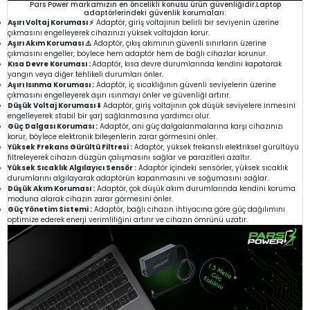
Pars Power markamızın en öncelikli konusu ürün güvenliğidir.Laptop
adaptörlerindeki güvenlik korumaları:
Aşırı Voltaj Koruması ⚡
Adaptör, giriş voltajının belirli bir seviyenin üzerine
çıkmasını engelleyerek cihazınızı yüksek voltajdan korur.
Aşırı Akım Koruması ⚠️
Adaptör, çıkış akımının güvenli sınırların üzerine
çıkmasını engeller, böylece hem adaptör hem de bağlı cihazlar korunur.
Kısa Devre Koruması :
Adaptör, kısa devre durumlarında kendini kapatarak
yangın veya diğer tehlikeli durumları önler.
Aşırı Isınma Koruması :
Adaptör, iç sıcaklığının güvenli seviyelerin üzerine
çıkmasını engelleyerek aşırı ısınmayı önler ve güvenliği artırır.
Düşük Voltaj Koruması ⬇️
Adaptör, giriş voltajının çok düşük seviyelere inmesini
engelleyerek stabil bir şarj sağlanmasına yardımcı olur.
Güç Dalgası Koruması :
Adaptör, ani güç dalgalanmalarına karşı cihazınızı
korur, böylece elektronik bileşenlerin zarar görmesini önler.
Yüksek Frekans Gürültü Filtresi :
Adaptör, yüksek frekanslı elektriksel gürültüyü
filtreleyerek cihazın düzgün çalışmasını sağlar ve parazitleri azaltır.
Yüksek Sıcaklık Algılayıcı Sensör :
Adaptör içindeki sensörler, yüksek sıcaklık
durumlarını algılayarak adaptörün kapanmasını ve soğumasını sağlar.
Düşük Akım Koruması :
Adaptör, çok düşük akım durumlarında kendini koruma
moduna alarak cihazın zarar görmesini önler.
Güç Yönetim Sistemi :
Adaptör, bağlı cihazın ihtiyacına göre güç dağılımını
optimize ederek enerji verimliliğini artırır ve cihazın ömrünü uzatır.