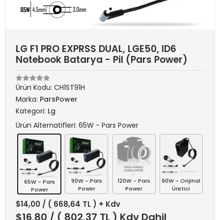
LG F1 PRO EXPRSS DUAL, LGE50, ID6
Notebook Batarya - Pil (Pars Power)
Ürün Kodu:
CH1ST91H
Marka:
ParsPower
Kategori:
Lg
Ürün Alternatifleri: 65W - Pars Power
90W - Pars
120W - Pars
90W - Orijinal
65W - Pars
Power
Power
Üretici
Power
$14,00
/ ( 668,64 TL ) + Kdv
$16,80
/ ( 802,37 TL ) Kdv Dahil