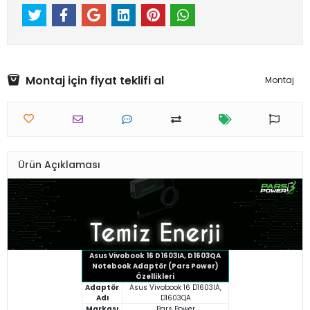
Montaj için fiyat teklifi al
Montaj
Ürün Açıklaması
Asus Vivobook 16 D1603IA, D1603QA
Notebook Adaptör (Pars Power)
Özellikleri
Adaptör
Asus Vivobook 16 D1603IA,
Adı
D1603QA
Markası
Pars Power