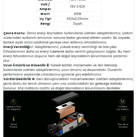
Volt /
19V 3.42A
Amper
Watt
65W
Uç Tipi
4.50x3.00mm
Rengi
Siyah
Çevre Dostu :
Temiz enerji kaynakları kullanılarak üretilen adaptörlerimiz, üretim
sürecinden kullanım ömrünün sonuna kadar çevresel etkileri azaltır. Bu sayede,
karbon ayak izinizi azaltarak çevreye olan katkınızı artırabilirsiniz.
Enerji Verimliliği ⚡:
Adaptörlerimiz, yüksek enerji verimliliği ile öne çıkar.
Cihazlarınızın daha az enerji tüketerek daha verimli çalışmasını sağlar. Bu, hem
enerji faturalarınızı düşürür hem de doğal kaynakların korunmasına yardımcı
olur.
Uzun Ömürlü ve Güvenilir ⏳:
Yüksek kaliteli malzemeler ve ileri teknoloji
kullanılarak üretilen adaptörlerimiz, uzun ömürlü ve dayanıklıdır. Güvenilir
performansı sayesinde cihazlarınızı güvenle şarj edebilirsiniz.
Sürdürülebilirlik ♻️:
Geri dönüştürülebilir malzemelerden üretilen adaptörlerimiz,
çevre dostu bir tercih olmanın yanı sıra sürdürülebilir bir geleceğe katkıda
bulunur. Atık miktarını azaltır ve doğal kaynakların korunmasını destekler.