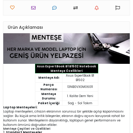
Ürün Açıklaması
Asus ExpertBook B1 B1502 Notebook
Menteşe Özellikleri
Asus ExpertBook B1
Menteşe Adı
B1502
Parça
13NB0VX0M06011
Numarası
Menteşe
1. Kalite Oem Yeni
Durumu
Paket İçeriği
Sağ - Sol Takım
Laptop Menteşeleri:
Laptop menteşeleri, cihazın ekranının sorunsuz bir şekilde açılıp kapanmasını
sağlar. Bu küçük ama kritik bileşenler, ekranın doğru açısını koruyarak rahat bir
kullanım sunar. Menteşelerin dayanıklılığı, laptopun genel performansını ve
kullanım ömrünü doğrudan etkiler.
Menteşe Çeşitleri ve Özellikleri
1.
Standart Menteşeler