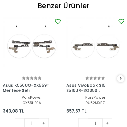
Benzer Ürünler
Asus K556UQ-XX559T
Asus VivoBook S15
Menteşe Seti
S510UR-BQ050
Menteşe Seti
ParsPower
ParsPower
GX55HF9A
RU52MXBZ
343,08 TL
657,57 TL