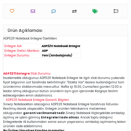
Ürün Açıklaması
ADP3211
Notebook
Entegre Özellikleri:
Entegre Adı:
ADP3211 Notebook Entegre
Entegre Üretici Markası:
ADP
Entegre Durumu :
Yeni (Ambalajında)
ADP3211 Entegre
Stok Durumu:
İncelemekte olduğunuz
ADP3211
Notebook Entegre
ile ilgili stok durumu yukarıda
fiyat bilgisinin üst tarafında belirtilmiştir. "Stokta Var" ibaresi kullandığımız tüm
ürünlerimiz stoklarımızda mevcuttur. Hafta içi 16:30, Cumartesi günleri 12:30 a
kadar almış olduğunuz bütün ürünlerin aynı gün içerisinde Kargoya teslim
edileceğinden emin
olabilirsiniz.
ADP3211
Notebook Entegre
Garanti Bilgileri:
Sinerji Notebooktan alacağınız ADP3211
Notebook Entegre
tarafınıza Faturası
Kesilmiş olarak ulaşacaktır. Entegre ürünleri teknikservis malzemesi
olduğundan
garanti verilmemektedir.
Sinerji Notebook Hiçbirşekilde ambalajı
açılmış ve işlem görmüş
Entegreleri iade almaz.
Ancak toplu aldığınız
Entegrelerde ilk kullanımdan sonra sorun yaşarsanız; ambalajı açılmamış kalan
ürünleri iade edebilirsiniz.
Bu Ürüne Ulaşırken Yapılan Aramalar: