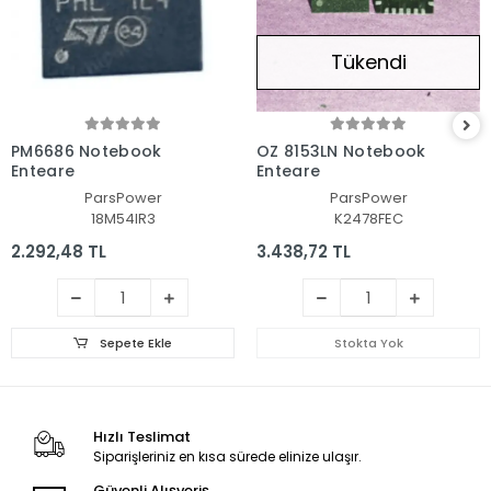
Tükendi
PM6686 Notebook
OZ 8153LN Notebook
Entegre
Entegre
ParsPower
ParsPower
18M54IR3
K2478FEC
2.292,48 TL
3.438,72 TL
Sepete Ekle
Stokta Yok
Hızlı Teslimat
Siparişleriniz en kısa sürede elinize ulaşır.
Güvenli Alışveriş