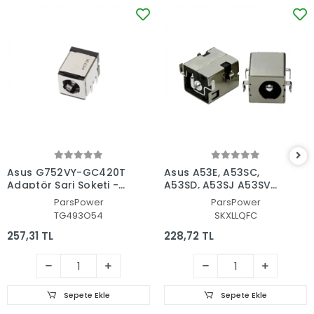
Asus G752VY-GC420T
Asus A53E, A53SC,
Adaptör Şarj Soketi -
A53SD, A53SJ A53SV
Dc Power Jack
Power Jack - Adaptör
ParsPower
ParsPower
Soketi
TG493O54
SKXLLQFC
257,31 TL
228,72 TL
Sepete Ekle
Sepete Ekle