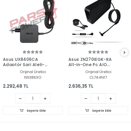
Asus UX8406CA
Asus ZN270IEGK-RA
Adaptör Şarj Aleti-
All-in-One Pc AIO
Cihazı
Adaptör Şarj Aleti-
Orijinal Üretici
Orijinal Üretici
Cihazı
N1I386XO
CL7A4N17
2.292,48 TL
2.636,35 TL
Sepete Ekle
Sepete Ekle