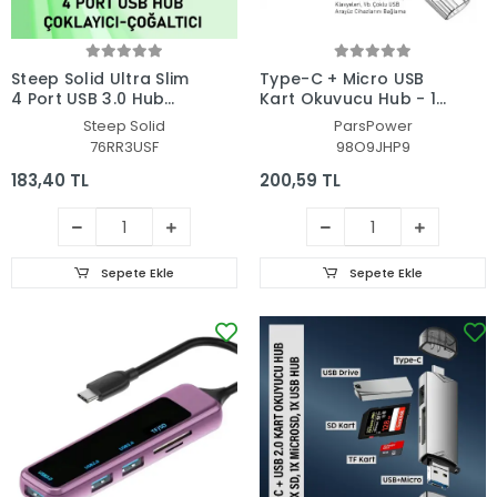
Steep Solid Ultra Slim
Type-C + Micro USB
4 Port USB 3.0 Hub
Kart Okuyucu Hub - 1x
Çoklayıcı - Çoğaltıcı
MicroSD, 1x USB Hub D-
Steep Solid
ParsPower
(Metal)
188
76RR3USF
98O9JHP9
183,40 TL
200,59 TL
Sepete Ekle
Sepete Ekle