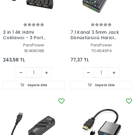
3 in 1 4K Hdmi
7.1 Kanal 3.5mm Jack
Çoklayıcı - 3 Port
Dönüştürücü Harici
Switch
Usb Ses Kartı
ParsPower
ParsPower
DGRTKN_044
3E4KBO6B
7O454SP4
243,58 TL
77,37 TL
Sepete Ekle
Sepete Ekle