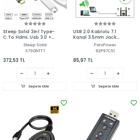
Steep Solid 3in1 Type-
USB 2.0 Kablolu 7.1
C To Hdmi, Usb 3.0 +
Kanal 3.5mm Jack
USB-C Dönüştürücü -
Dönüştürücü Harici
Steep Solid
ParsPower
Çevirici
Usb Ses Kartı SESUSBW
S73GNTT7
92P97CS1
372,53 TL
85,97 TL
Sepete Ekle
Sepete Ekle