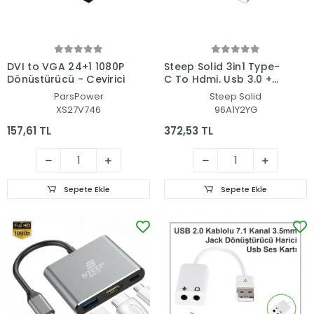
DVI to VGA 24+1 1080P
Steep Solid 3in1 Type-
Dönüştürücü - Çevirici
C To Hdmi, Usb 3.0 +
USB-C Dönüştürücü -
ParsPower
Steep Solid
Çevirici
XS27V746
96A1Y2YG
157,61 TL
372,53 TL
Sepete Ekle
Sepete Ekle