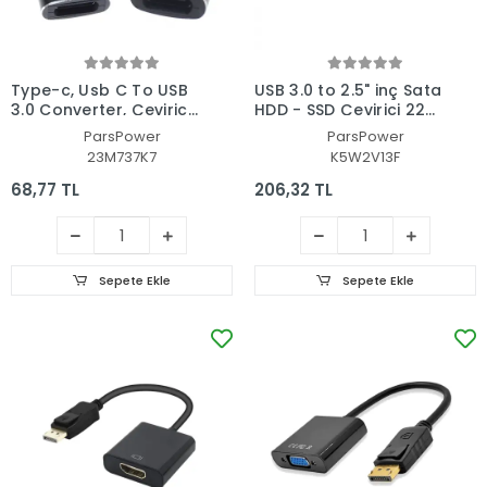
Type-c, Usb C To USB
USB 3.0 to 2.5" inç Sata
3.0 Converter, Çevirici
HDD - SSD Çevirici 22
Jack - Adaptör Soketi
Pin Driver Veri Kablosu
ParsPower
ParsPower
23M737K7
K5W2V13F
68,77 TL
206,32 TL
Sepete Ekle
Sepete Ekle