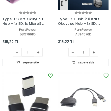
Type-C Kart Okuyucu
Type-C + Usb 2.0 Kart
Hub - 1x SD, 1x MicroSD,
Okuyucu Hub - 1x SD, 1x
3x USB Hub D-388
MicroSD, 1x USB Hub D-
ParsPower
ParsPower
398
5BG7991O
AJ94576D
315,22 TL
315,22 TL
Sepete Ekle
Sepete Ekle