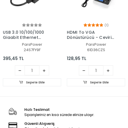
(1)
USB 3.0 10/100/1000
HDMI To VGA
Gigabit Ethernet
Dönüştürücü - Çevirici
Dönüştürücü - Çevirici
+ Ses Kablosu
ParsPower
ParsPower
24S7FY9F
61D36CZS
395,45 TL
128,95 TL
Sepete Ekle
Sepete Ekle
Hızlı Teslimat
Siparişleriniz en kısa sürede elinize ulaşır.
Güvenli Alışveriş