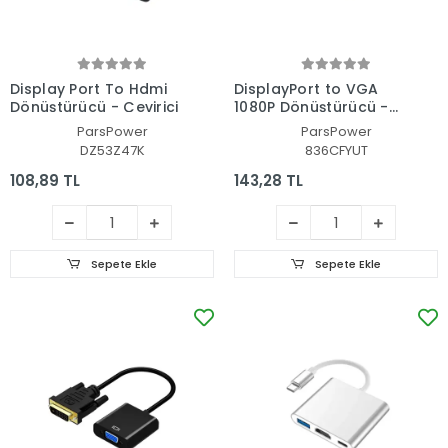
Display Port To Hdmi
DisplayPort to VGA
Dönüştürücü - Çevirici
1080P Dönüştürücü -
Çevirici
ParsPower
ParsPower
DZ53Z47K
836CFYUT
108,89 TL
143,28 TL
Sepete Ekle
Sepete Ekle