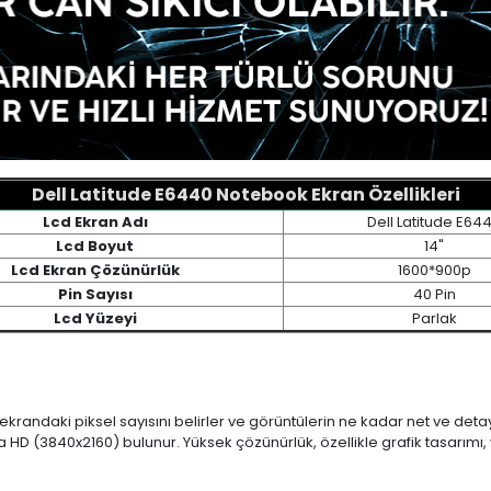
Dell Latitude E6440 Notebook Ekran Özellikleri
Lcd Ekran Adı
Dell Latitude E64
Lcd Boyut
14"
Lcd Ekran Çözünürlük
1600*900p
Pin Sayısı
40 Pin
Lcd Yüzeyi
Parlak
 ekrandaki piksel sayısını belirler ve görüntülerin ne kadar net ve det
a HD (3840x2160) bulunur. Yüksek çözünürlük, özellikle grafik tasarı