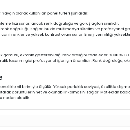
 Yaygın olarak kullanılan panel türleri şunlardır:
ileme hızı sunar, ancak renk doğruluğu ve görüş açıları sınırlıdır.
 renk doğruluğu sağlar, bu da multimedya tüketimi ve profesyonel grafi
 canlı renkler ve yüksek kontrast oranı sunar. Enerji verimliliği yüksekt
 Renk gamutu, ekranın gösterebildiği renk aralığını ifade eder. %100 
fik tasarımı gibi profesyonel işler için önemlidir. Renk doğruluğu, ekr
e
enellikle nit birimiyle ölçülür. Yüksek parlaklık seviyesi, özellikle dış
ltarak görüntülerin net ve okunabilir kalmasını sağlar. Mat ekran kap
 neden olabilir.