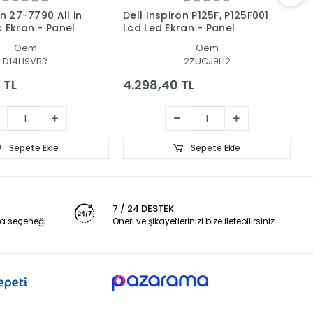
on 27-7790 All in
Dell Inspiron P125F, P125F001
D
c Ekran - Panel
Lcd Led Ekran - Panel
R
E
Oem
Oem
D14H9VBR
2ZUCJ9H2
 TL
4.298,40 TL
8
Sepete Ekle
Sepete Ekle
7 / 24 DESTEK
a seçeneği
Öneri ve şikayetlerinizi bize iletebilirsiniz.