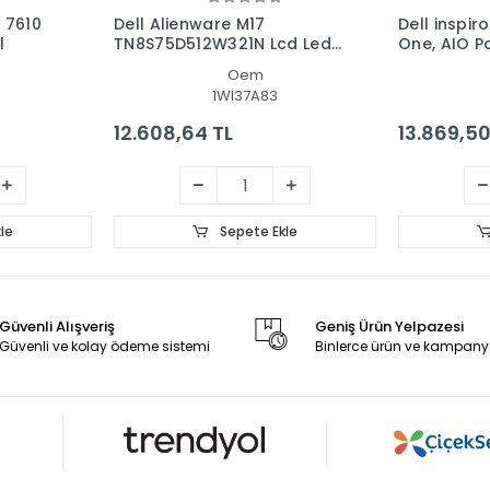
S 7610
Dell Alienware M17
Dell inspir
l
TN8S75D512W321N Lcd Led
One, AIO P
Ekran - Panel
Oem
1WI37A83
12.608,64 TL
13.869,50
le
Sepete Ekle
Güvenli Alışveriş
Geniş Ürün Yelpazesi
Güvenli ve kolay ödeme sistemi
Binlerce ürün ve kampany