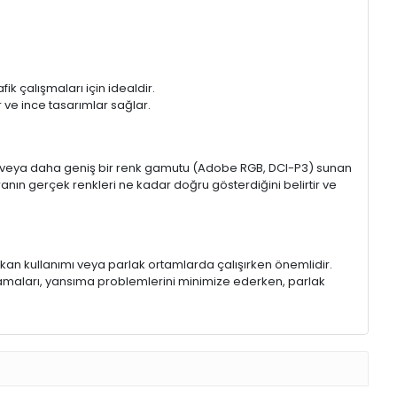
k çalışmaları için idealdir.
ir ve ince tasarımlar sağlar.
sRGB veya daha geniş bir renk gamutu (Adobe RGB, DCI-P3) sunan
anın gerçek renkleri ne kadar doğru gösterdiğini belirtir ve
 mekan kullanımı veya parlak ortamlarda çalışırken önemlidir.
lamaları, yansıma problemlerini minimize ederken, parlak