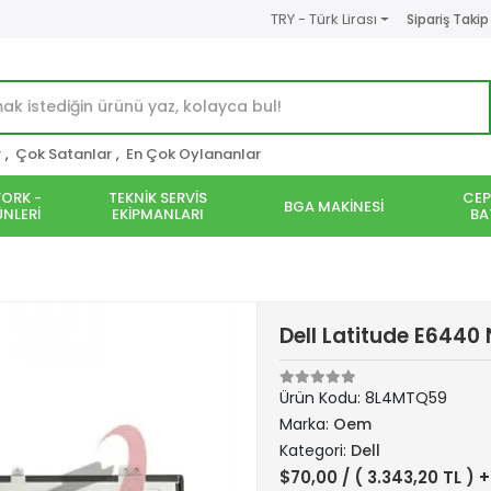
TRY - Türk Lirası
Sipariş Takip
r
,
Çok Satanlar
,
En Çok Oylananlar
ORK -
TEKNİK SERVİS
CEP
BGA MAKİNESİ
NLERİ
EKİPMANLARI
BA
Dell Latitude E6440
Ürün Kodu:
8L4MTQ59
Marka:
Oem
Kategori:
Dell
$70,00
/ ( 3.343,20 TL ) 