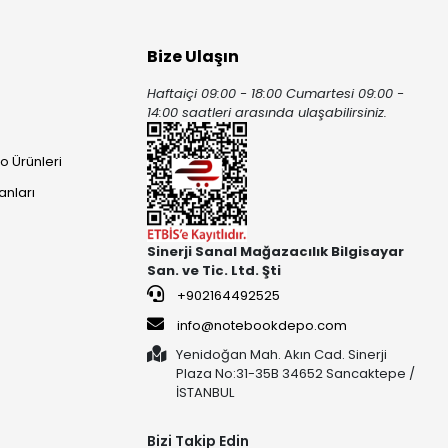
Bize Ulaşın
Haftaiçi 09:00 - 18:00 Cumartesi 09:00 -
ı
14:00 saatleri arasında ulaşabilirsiniz.
o Ürünleri
anları
Sinerji Sanal Mağazacılık Bilgisayar
San. ve Tic. Ltd. Şti
+902164492525
info@notebookdepo.com
Yenidoğan Mah. Akın Cad. Sinerji
Plaza No:31-35B 34652 Sancaktepe /
İSTANBUL
Bizi Takip Edin