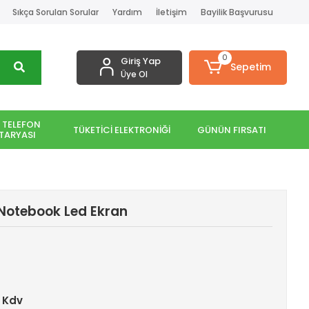
Sıkça Sorulan Sorular
Yardım
İletişim
Bayilik Başvurusu
0
Giriş Yap
Sepetim
Üye Ol
 TELEFON
TÜKETİCİ ELEKTRONİĞİ
GÜNÜN FIRSATI
TARYASI
 Notebook Led Ekran
+ Kdv