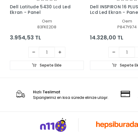
Dell Latitude 5430 Lcd Led
Dell INSPIRON 16 PLU
Ekran - Panel
Lcd Led Ekran - Pane
Oem
Oem
83FKE2D8
P847Y974
3.954,53 TL
14.328,00 TL
Sepete Ekle
Sepete Ek
Hızlı Teslimat
Siparişleriniz en kısa sürede elinize ulaşır.