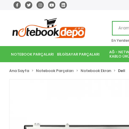
En Yenile
AĞ - NETW
NOTEBOOK PARÇALARI
BİLGİSAYAR PARÇALARI
KABLO ÜRÜ
Ana Sayfa
Notebook Parçaları
Notebook Ekran
Dell