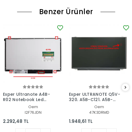
Benzer Ürünler
Exper Ultranote A4B-
Exper ULTRANOTE Q5V-
R02 Notebook Led
320, A5B-C121, A5B-
Ekran
320 Uyumlu Led Lcd
Oem
Oem
Ekran
I2F76JDN
47K3DRMD
2.292,48 TL
1.948,61 TL