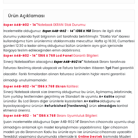
Ürün Açıklaması
Exper A4B-R02 -
14"
Notebook EKRAN Stok Durumu:
İncelemekte olduğunuz
Exper A4B-R02
-
14"
1366 X 768
Ekranı ile ilgili stok
durumu yukarıda fiyat bilgisinin üst tarafında belirtilmiştir. "Stokta Var" ibaresi
kullandığımız tüm ürünlerimiz stoklarımızda mevcuttur. Hafta içi 16:30, Cumartesi
günleri 12:30 a kadar almış olduğunuz bütün ürünlerin aynı gün içerisinde
Kargoya teslim edileceğinden emin
olabilirsiniz.
Exper A4B-R02 -
14"
1366 X 768
Lcd Panel
Garanti Bilgileri:
Sinerji Notebook'tan alacağınız
Exper A4B-R02
14"
Notebook Ekranı tarafınıza
Faturası Kesilmiş olarak ulaşacak ve Fatura tarihinden itibaren
1 yıl
Pixel garantili
olacaktır. Farklı firmalardan alınan faturasız ürünlerin hiçbir resmi garantisi
olmadığı unutulmamalıdır.
Exper A4B-R02 -
14"
1366 X 768
Ekran
Kalitesi:
Sinerji Notebook olarak size önermiş olduğumuz bu ürün, Açılmamış Jelatininde,
tüm yurtdışı testlerinden geçirilmiş ve Standart ile uyumlu
A+ Kalite
orjinal
üründür. Bu Lcd Ekranı diğer ürünlerle kıyaslarken
A+ Kalite
olduğunu ve
kıyaslayacağınız ürünün
Refurbished (Yenilenmiş)
ürün
olmadığını
kontrol
etmenizi öneririz.
Exper A4B-R02
-
14"
1366 X 768
Ekranı Uyumluluk Bilgileri:
Şuan incelemekte olduğunuz Exper A4B-R02
14"
Ekranı'nın cihazınızla uyumlu olup
olmadığını anlamak için model karşılaştırması yapabilirsiniz. Eğer cihazınızın
modeli ya da Ekranınızın Kodu bu ürünle aynı ise ürününüz cihazınıza uyacaktır.
Tereddüt yaşamanız durumunda sitemizde ki
Online Destek
kısmında Müşteri