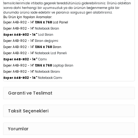
temsilcilerimizle irtibata geçerek tereddütünüzü giderebilirsiniz. Ürünü aldıktan
sonra dahi herhangi bir uyumsuzluk ya da ürünün beğenmeme gibi bir
durumda ürünü iade edebilir ve paranızı sorgusuz geri alabilirsiniz.
Bu Ürün İçin Yapılan Aramalar:
Exper A4B-R02 -
14"
1366 X 768
Lcd Panel
Exper A4B-R02 - 14"
Notebook Ekran
Exper A4B-R02 -
14"
Lcd Ekran
Exper A4B-R02
-
14"
Ekran değişimi
Exper A4B-R02 - 14"
1366 X 768
Ekran
Exper A4B-R02 -
14"
Notebook Lcd Paneli
Exper A4B-R02 -
14"
Camı
Exper A4B-R02 -
14"
1366 X 768
Laptop Ekran
Exper A4B-R02 - 14"
Notebook
Ekranı
Exper A4B-R02 - 14"
Notebook
Camı
Garanti ve Teslimat
Taksit Seçenekleri
Yorumlar