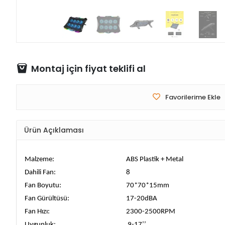
Montaj için fiyat teklifi al
Favorilerime Ekle
Ürün Açıklaması
Malzeme:
ABS Plastik + Metal
Dahili Fan:
8
Fan Boyutu:
70*70*15mm
Fan Gürültüsü:
17-20dBA
Fan Hızı:
2300-2500RPM
Uygunluk:
9-17’’