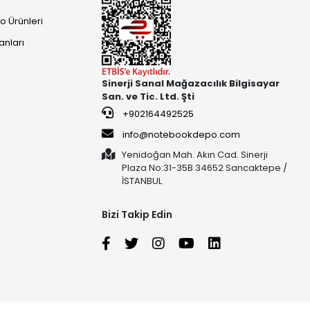
o Ürünleri
anları
Sinerji Sanal Mağazacılık Bilgisayar
San. ve Tic. Ltd. Şti
+902164492525
info@notebookdepo.com
Yenidoğan Mah. Akın Cad. Sinerji
Plaza No:31-35B 34652 Sancaktepe /
İSTANBUL
Bizi Takip Edin