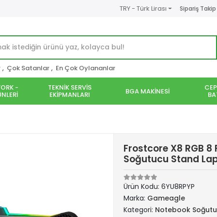
TRY - Türk Lirası
Sipariş Takip
r
,
Çok Satanlar
,
En Çok Oylananlar
ORK -
TEKNİK SERVİS
CEP
BGA MAKİNESİ
NLERİ
EKİPMANLARI
BA
Frostcore X8 RGB 8 
Soğutucu Stand La
Ürün Kodu:
6YU8RPYP
Marka:
Gameagle
Kategori:
Notebook Soğut