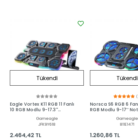
Tükendi
Tükendi
(
Eagle Vortex K11 RGB 11 Fanlı
Norsca S6 RGB 6 Fanl
10 RGB Modlu 9-17.3''
RGB Modlu 9-17’’ Notebook
Notebook Soğutucu Stand
Soğutucu Stand Lap
Gameagle
Gameagle
Laptop Soğutucu
Soğutucu
JFK9Y618
811E1471
2.464,42 TL
1.260,86 TL