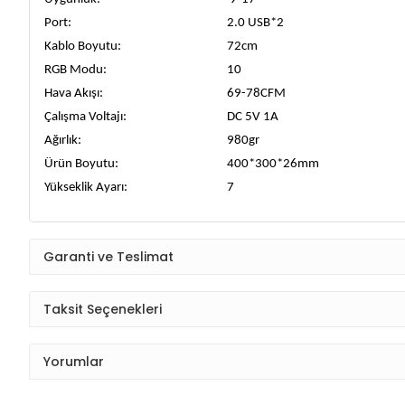
Port:
2.0 USB*2
Kablo Boyutu:
72cm
RGB Modu:
10
Hava Akışı:
69-78CFM
Çalışma Voltajı:
DC 5V 1A
Ağırlık:
980gr
Ürün Boyutu:
400*300*26mm
Yükseklik Ayarı:
7
Garanti ve Teslimat
Taksit Seçenekleri
Yorumlar