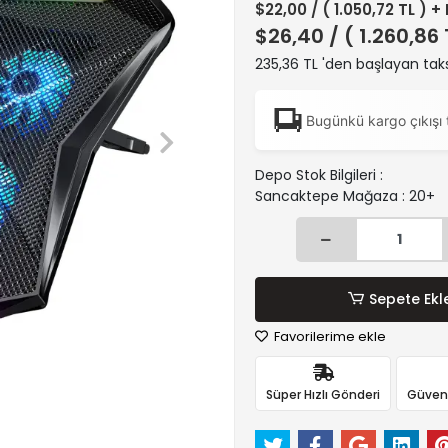
$22,00
/ ( 1.050,72 TL ) +
$26,40
/ ( 1.260,86
235,36 TL 'den başlayan taks
Bugünkü kargo çıkışı 
Depo Stok Bilgileri :
Sancaktepe Mağaza : 20+
Sepete Ekl
Favorilerime ekle
Süper Hızlı Gönderi
Güvenli