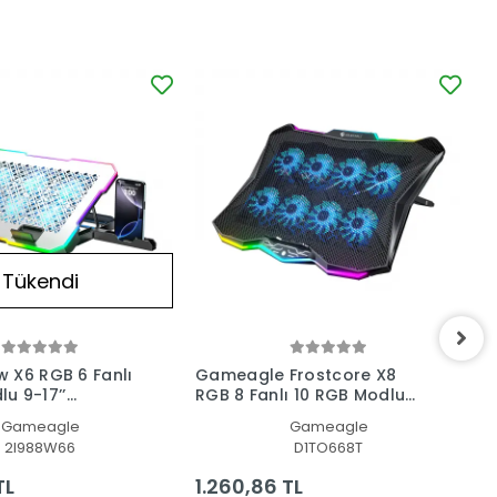
Tükendi
 X6 RGB 6 Fanlı
Gameagle Frostcore X8
S
17’’
RGB 8 Fanlı 10 RGB Modlu
F
Soğutucu Stand
9-17’’ Notebook Soğutucu
N
Gameagle
Gameagle
ğutucu
Stand Laptop Soğutucu
L
2I988W66
D1TO668T
TL
1.260,86 TL
2