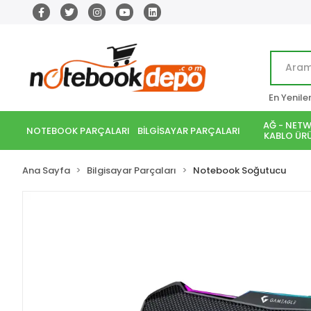
En Yenile
AĞ - NETW
NOTEBOOK PARÇALARI
BİLGİSAYAR PARÇALARI
KABLO ÜRÜ
Ana Sayfa
Bilgisayar Parçaları
Notebook Soğutucu