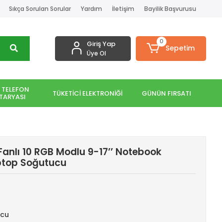
Sıkça Sorulan Sorular
Yardım
İletişim
Bayilik Başvurusu
0
Giriş Yap
Sepetim
Üye Ol
 TELEFON
TÜKETİCİ ELEKTRONİĞİ
GÜNÜN FIRSATI
TARYASI
Fanlı 10 RGB Modlu 9-17’’ Notebook
ptop Soğutucu
ucu