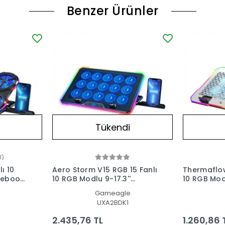
Benzer Ürünler
Tükendi
1)
ı 10
Aero Storm V15 RGB 15 Fanlı
Thermaflow
10 RGB Modlu 9-17.3''
10 RGB Modlu 9-
top
Notebook Soğutucu Stand
Notebook 
Gameagle
Laptop Soğutucu
Laptop So
UXA2BDK1
2.435,76 TL
1.260,86 