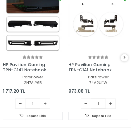
HP Pavilion Gaming
HP Pavilion Gaming
TPN-C141 Notebook
TPN-C141 Notebook
Menteşe Kapağı Seti
Menteşe Seti
ParsPower
ParsPower
2N7ALY6B
74A2UI1W
1.717,20 TL
973,08 TL
Sepete Ekle
Sepete Ekle