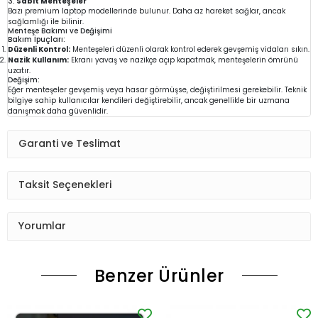
3.
Sabit Menteşeler
Bazı premium laptop modellerinde bulunur. Daha az hareket sağlar, ancak
sağlamlığı ile bilinir.
Menteşe Bakımı ve Değişimi
Bakım İpuçları:
Düzenli Kontrol:
Menteşeleri düzenli olarak kontrol ederek gevşemiş vidaları sıkın.
Nazik Kullanım:
Ekranı yavaş ve nazikçe açıp kapatmak, menteşelerin ömrünü
uzatır.
Değişim:
Eğer menteşeler gevşemiş veya hasar görmüşse, değiştirilmesi gerekebilir. Teknik
bilgiye sahip kullanıcılar kendileri değiştirebilir, ancak genellikle bir uzmana
danışmak daha güvenlidir.
Garanti ve Teslimat
Taksit Seçenekleri
Yorumlar
Benzer Ürünler