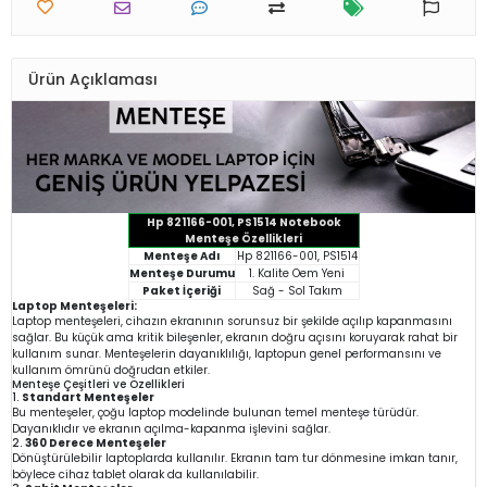
Ürün Açıklaması
Hp 821166-001, PS1514 Notebook
Menteşe Özellikleri
Menteşe Adı
Hp 821166-001, PS1514
Menteşe Durumu
1. Kalite Oem Yeni
Paket İçeriği
Sağ - Sol Takım
Laptop Menteşeleri:
Laptop menteşeleri, cihazın ekranının sorunsuz bir şekilde açılıp kapanmasını
sağlar. Bu küçük ama kritik bileşenler, ekranın doğru açısını koruyarak rahat bir
kullanım sunar. Menteşelerin dayanıklılığı, laptopun genel performansını ve
kullanım ömrünü doğrudan etkiler.
Menteşe Çeşitleri ve Özellikleri
1.
Standart Menteşeler
Bu menteşeler, çoğu laptop modelinde bulunan temel menteşe türüdür.
Dayanıklıdır ve ekranın açılma-kapanma işlevini sağlar.
2.
360 Derece Menteşeler
Dönüştürülebilir laptoplarda kullanılır. Ekranın tam tur dönmesine imkan tanır,
böylece cihaz tablet olarak da kullanılabilir.