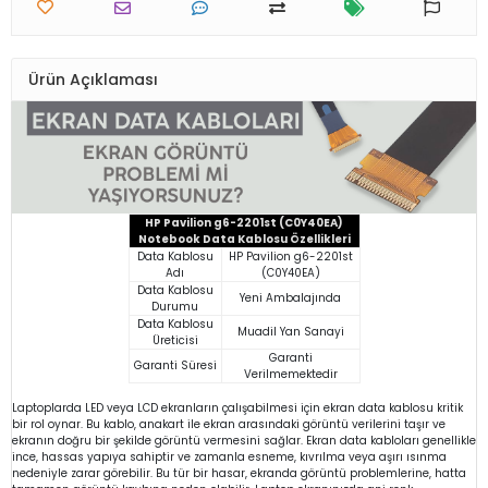
Ürün Açıklaması
HP Pavilion g6-2201st (C0Y40EA)
Notebook Data Kablosu Özellikleri
Data Kablosu
HP Pavilion g6-2201st
Adı
(C0Y40EA)
Data Kablosu
Yeni Ambalajında
Durumu
Data Kablosu
Muadil Yan Sanayi
Üreticisi
Garanti
Garanti Süresi
Verilmemektedir
Laptoplarda LED veya LCD ekranların çalışabilmesi için ekran data kablosu kritik
bir rol oynar. Bu kablo, anakart ile ekran arasındaki görüntü verilerini taşır ve
ekranın doğru bir şekilde görüntü vermesini sağlar. Ekran data kabloları genellikle
ince, hassas yapıya sahiptir ve zamanla esneme, kıvrılma veya aşırı ısınma
nedeniyle zarar görebilir. Bu tür bir hasar, ekranda görüntü problemlerine, hatta