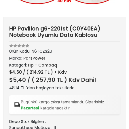
HP Pavilion g6-2201st (C0Y40EA)
Notebook Uyumlu Data Kablosu
Ürün Kodu:
N6TCZS2U
Marka:
ParsPower
Kategori:
Hp - Compaq
$4,50
/ ( 214,92 TL ) + Kdv
$5,40
/ ( 257,90 TL ) Kdv Dahil
48,14 TL 'den başlayan taksitlerle
Bugünkü kargo çıkışı tamamlandı. Siparişiniz
Pazartesi
kargolanacaktır.
Depo Stok Bilgileri :
Sancaktepe Mağaza : 11