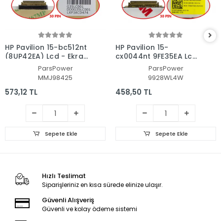
HP Pavilion 15-bc512nt
HP Pavilion 15-
(8UP42EA) Lcd - Ekran
cx0044nt 9FE35EA Lcd
Data Flex Kablosu
- Ekran Data Flex
ParsPower
ParsPower
Kablosu
MMJ98425
9928WL4W
573,12 TL
458,50 TL
Sepete Ekle
Sepete Ekle
Hızlı Teslimat
Siparişleriniz en kısa sürede elinize ulaşır.
Güvenli Alışveriş
Güvenli ve kolay ödeme sistemi