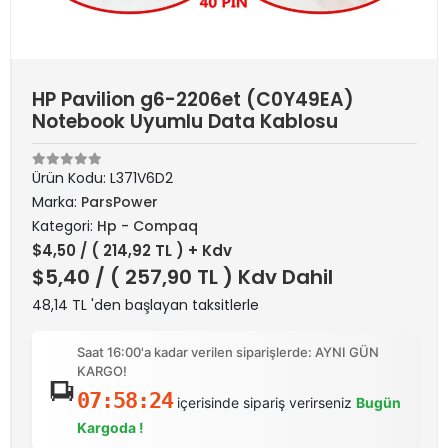
HP Pavilion g6-2206et (C0Y49EA)
Notebook Uyumlu Data Kablosu
Ürün Kodu:
L371V6D2
Marka:
ParsPower
Kategori:
Hp - Compaq
$4,50
/ ( 214,92 TL ) + Kdv
$5,40
/ ( 257,90 TL ) Kdv Dahil
48,14 TL 'den başlayan taksitlerle
Saat 16:00'a kadar verilen siparişlerde: AYNI GÜN
KARGO!
07:58:24
içerisinde sipariş verirseniz
Bugün
Kargoda !