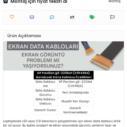
Montaj için fiyat teklifi al
Montaj
Ürün Açıklaması
HP Pavilion g6-2206et (C0Y49EA)
Notebook Data Kablosu Özellikleri
Data Kablosu
HP Pavilion g6-2206et
Adı
(C0Y49EA)
Data Kablosu
Yeni Ambalajında
Durumu
Data Kablosu
Muadil Yan Sanayi
Üreticisi
Garanti
Garanti Süresi
Verilmemektedir
Laptoplarda LED veya LCD ekranların çalışabilmesi için ekran data kablosu kritik
bir rol oynar. Bu kablo, anakart ile ekran arasındaki görüntü verilerini taşır ve