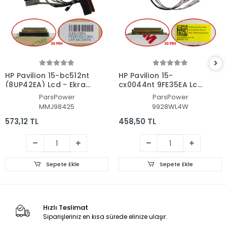
HP Pavilion 15-bc512nt
HP Pavilion 15-
(8UP42EA) Lcd - Ekran
cx0044nt 9FE35EA Lcd
Data Flex Kablosu
- Ekran Data Flex
ParsPower
ParsPower
Kablosu
MMJ98425
9928WL4W
573,12 TL
458,50 TL
Sepete Ekle
Sepete Ekle
Hızlı Teslimat
Siparişleriniz en kısa sürede elinize ulaşır.