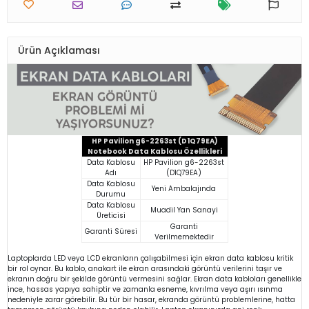
Ürün Açıklaması
HP Pavilion g6-2263st (D1Q79EA)
Notebook Data Kablosu Özellikleri
Data Kablosu
HP Pavilion g6-2263st
Adı
(D1Q79EA)
Data Kablosu
Yeni Ambalajında
Durumu
Data Kablosu
Muadil Yan Sanayi
Üreticisi
Garanti
Garanti Süresi
Verilmemektedir
Laptoplarda LED veya LCD ekranların çalışabilmesi için ekran data kablosu kritik
bir rol oynar. Bu kablo, anakart ile ekran arasındaki görüntü verilerini taşır ve
ekranın doğru bir şekilde görüntü vermesini sağlar. Ekran data kabloları genellikle
ince, hassas yapıya sahiptir ve zamanla esneme, kıvrılma veya aşırı ısınma
nedeniyle zarar görebilir. Bu tür bir hasar, ekranda görüntü problemlerine, hatta