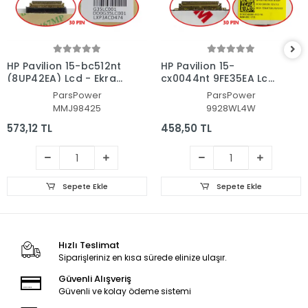
HP Pavilion 15-bc512nt
HP Pavilion 15-
(8UP42EA) Lcd - Ekran
cx0044nt 9FE35EA Lcd
Data Flex Kablosu
- Ekran Data Flex
ParsPower
ParsPower
Kablosu
MMJ98425
9928WL4W
573,12 TL
458,50 TL
Sepete Ekle
Sepete Ekle
Hızlı Teslimat
Siparişleriniz en kısa sürede elinize ulaşır.
Güvenli Alışveriş
Güvenli ve kolay ödeme sistemi