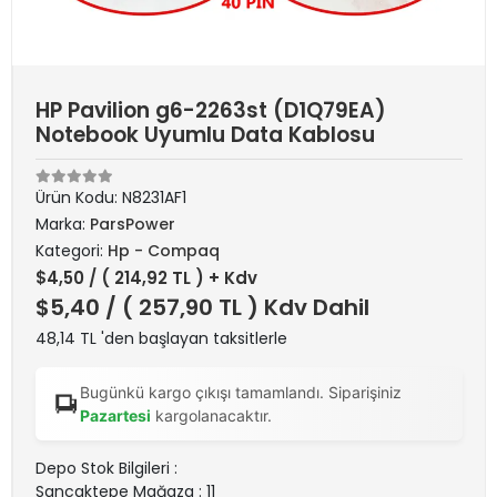
HP Pavilion g6-2263st (D1Q79EA)
Notebook Uyumlu Data Kablosu
Ürün Kodu:
N8231AF1
Marka:
ParsPower
Kategori:
Hp - Compaq
$4,50
/ ( 214,92 TL ) + Kdv
$5,40
/ ( 257,90 TL ) Kdv Dahil
48,14 TL 'den başlayan taksitlerle
Bugünkü kargo çıkışı tamamlandı. Siparişiniz
Pazartesi
kargolanacaktır.
Depo Stok Bilgileri :
Sancaktepe Mağaza : 11