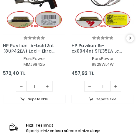
HP Pavilion 15-bc512nt
HP Pavilion 15-
(8UP42EA) Lcd - Ekran
cx0044nt 9FE35EA Lcd
Data Flex Kablosu
- Ekran Data Flex
ParsPower
ParsPower
Kablosu
MMJ98425
9928WL4W
572,40 TL
457,92 TL
Sepete Ekle
Sepete Ekle
Hızlı Teslimat
Siparişleriniz en kısa sürede elinize ulaşır.