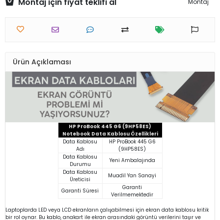
Montaj için fiyat teklifi al
Montaj
Ürün Açıklaması
HP ProBook 445 G6 (9HP58ES)
Notebook Data Kablosu Özellikleri
Data Kablosu
HP ProBook 445 G6
Adı
(9HP58ES)
Data Kablosu
Yeni Ambalajında
Durumu
Data Kablosu
Muadil Yan Sanayi
Üreticisi
Garanti
Garanti Süresi
Verilmemektedir
Laptoplarda LED veya LCD ekranların çalışabilmesi için ekran data kablosu kritik
bir rol oynar. Bu kablo, anakart ile ekran arasındaki görüntü verilerini taşır ve