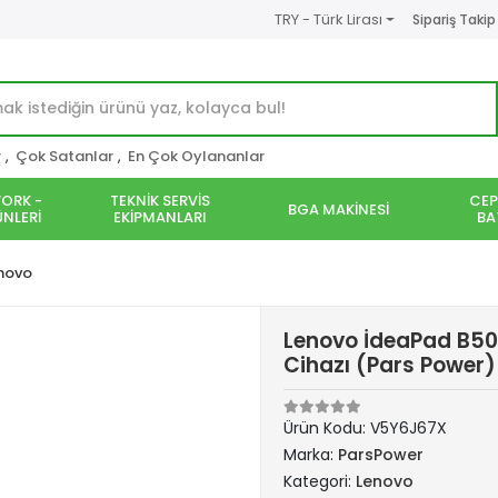
TRY - Türk Lirası
Sipariş Takip
r
,
Çok Satanlar
,
En Çok Oylananlar
ORK -
TEKNİK SERVİS
CEP
BGA MAKİNESİ
NLERİ
EKİPMANLARI
BA
novo
Lenovo İdeaPad B50
Cihazı (Pars Power)
Ürün Kodu:
V5Y6J67X
Marka:
ParsPower
Kategori:
Lenovo