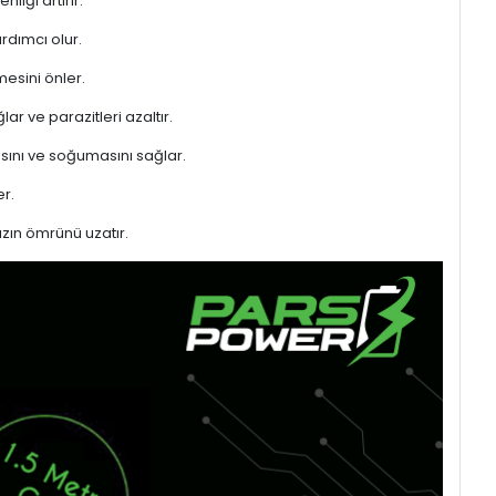
liği artırır.
rdımcı olur.
mesini önler.
ar ve parazitleri azaltır.
sını ve soğumasını sağlar.
r.
azın ömrünü uzatır.