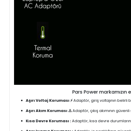
Pars Power markamızın en
Aşırı Voltaj Koruması ⚡
Adaptör, giriş voltajının belirl
Aşırı Akım Koruması ⚠️
Adaptör, çıkış akımının güvenli
Kısa Devre Koruması :
Adaptör, kısa devre durumlarınd