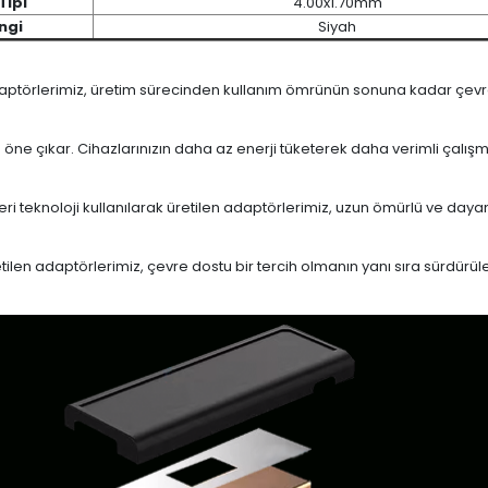
Tipi
4.00x1.70mm
ngi
Siyah
daptörlerimiz, üretim sürecinden kullanım ömrünün sonuna kadar çevrese
le öne çıkar. Cihazlarınızın daha az enerji tüketerek daha verimli çalış
eri teknoloji kullanılarak üretilen adaptörlerimiz, uzun ömürlü ve dayan
en adaptörlerimiz, çevre dostu bir tercih olmanın yanı sıra sürdürülebi