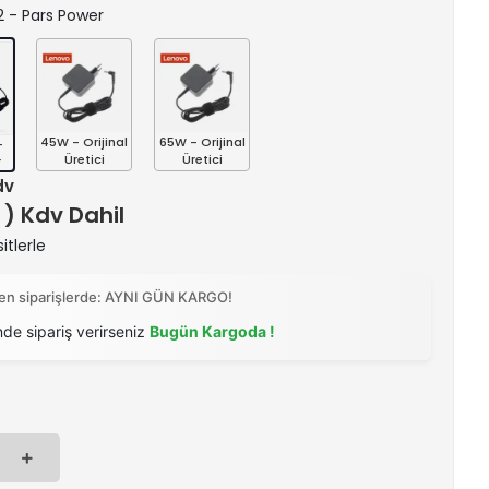
.2 - Pars Power
45W - Orijinal
65W - Orijinal
-
Üretici
Üretici
r
dv
 ) Kdv Dahil
itlerle
ilen siparişlerde: AYNI GÜN KARGO!
nde sipariş verirseniz
Bugün Kargoda !