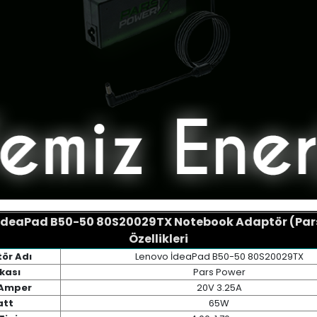
İdeaPad B50-50 80S20029TX Notebook Adaptör (Par
Özellikleri
ör Adı
Lenovo İdeaPad B50-50 80S20029TX
kası
Pars Power
 Amper
20V 3.25A
tt
65W