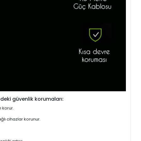
deki güvenlik korumaları:
n korur.
ğlı cihazlar korunur.