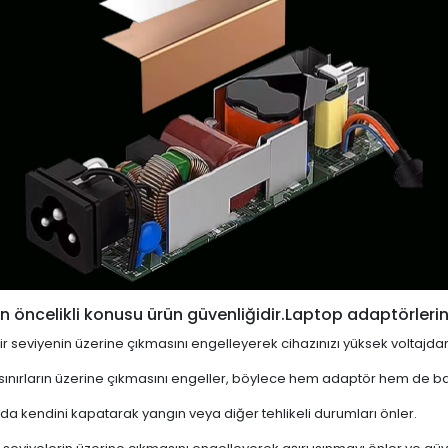
 öncelikli konusu ürün güvenliğidir.Laptop adaptörlerin
i bir seviyenin üzerine çıkmasını engelleyerek cihazınızı yüksek voltajda
 sınırların üzerine çıkmasını engeller, böylece hem adaptör hem de ba
a kendini kapatarak yangın veya diğer tehlikeli durumları önler.