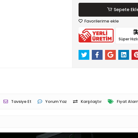
Sepete Ekl
Favorilerime ekle
Süper Hızl
Tavsiye Et
Yorum Yaz
Karşılaştır
Fiyat Alar