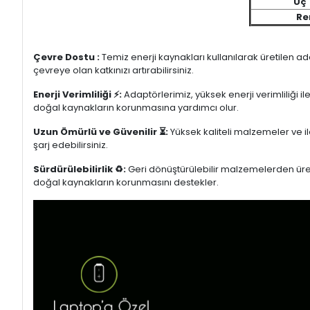
Uç 
Re
Çevre Dostu :
Temiz enerji kaynakları kullanılarak üretilen a
çevreye olan katkınızı artırabilirsiniz.
Enerji Verimliliği ⚡:
Adaptörlerimiz, yüksek enerji verimliliği i
doğal kaynakların korunmasına yardımcı olur.
Uzun Ömürlü ve Güvenilir ⏳:
Yüksek kaliteli malzemeler ve il
şarj edebilirsiniz.
Sürdürülebilirlik ♻️:
Geri dönüştürülebilir malzemelerden üretil
doğal kaynakların korunmasını destekler.