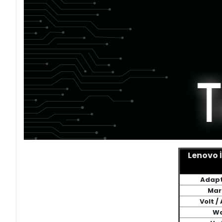
Lenovo 
Adapt
Mar
Volt /
Wa