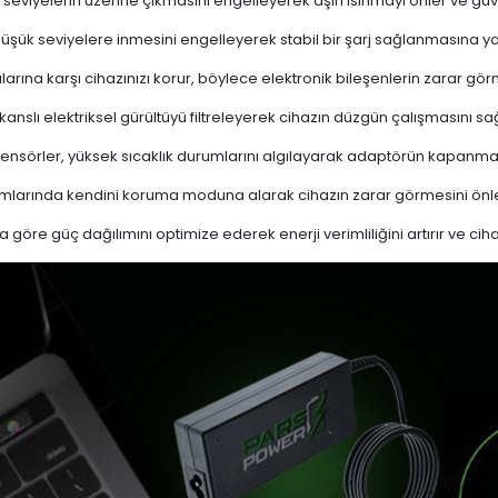
 seviyelerin üzerine çıkmasını engelleyerek aşırı ısınmayı önler ve güven
 düşük seviyelere inmesini engelleyerek stabil bir şarj sağlanmasına ya
ına karşı cihazınızı korur, böylece elektronik bileşenlerin zarar gör
nslı elektriksel gürültüyü filtreleyerek cihazın düzgün çalışmasını sağl
ensörler, yüksek sıcaklık durumlarını algılayarak adaptörün kapanma
mlarında kendini koruma moduna alarak cihazın zarar görmesini önle
a göre güç dağılımını optimize ederek enerji verimliliğini artırır ve cih