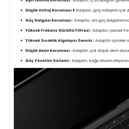
Aşırı Isınma Koruması :
Adaptör, iç sıcaklığının güvenli
Düşük Voltaj Koruması ⬇️
Adaptör, giriş voltajının çok
Güç Dalgası Koruması :
Adaptör, ani güç dalgalanmalar
Yüksek Frekans Gürültü Filtresi :
Adaptör, yüksek freka
Yüksek Sıcaklık Algılayıcı Sensör :
Adaptör içindeki s
Düşük Akım Koruması :
Adaptör, çok düşük akım duru
Güç Yönetim Sistemi :
Adaptör, bağlı cihazın ihtiyacın