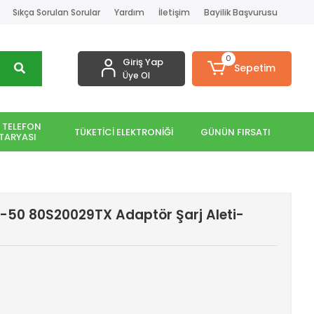
Sıkça Sorulan Sorular
Yardım
İletişim
Bayilik Başvurusu
0
Giriş Yap
Sepetim
Üye Ol
 TELEFON
TÜKETİCİ ELEKTRONİĞİ
GÜNÜN FIRSATI
TARYASI
-50 80S20029TX Adaptör Şarj Aleti-