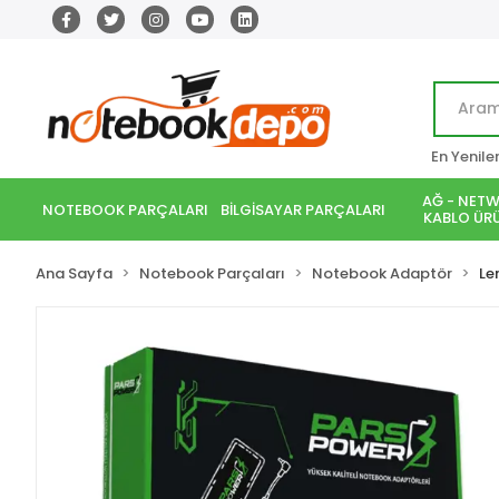
En Yenile
AĞ - NETW
NOTEBOOK PARÇALARI
BİLGİSAYAR PARÇALARI
KABLO ÜRÜ
Ana Sayfa
Notebook Parçaları
Notebook Adaptör
Le