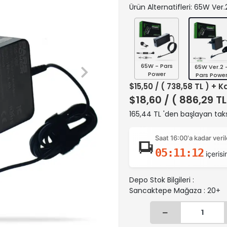
Ürün Alternatifleri: 65W Ver
65W - Pars
65W Ver.2 
Power
Pars Powe
$15,50
/ ( 738,58 TL ) + K
$18,60
/ ( 886,29 TL
165,44 TL 'den başlayan taks
Saat 16:00'a kadar ver
05:11:11
içerisi
Depo Stok Bilgileri :
Sancaktepe Mağaza : 20+