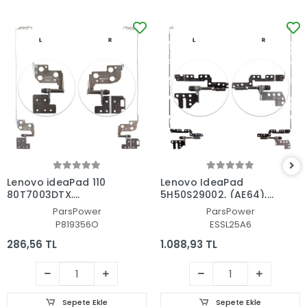
Lenovo ideaPad 110
Lenovo IdeaPad
80T7003DTX,
5H50S29002, (AE64),
80T700FMTX Menteşe
(AE66) Menteşe Seti
ParsPower
ParsPower
Seti
(Sağ - Sol Takım)
P819356O
ESSL25A6
286,56 TL
1.088,93 TL
Sepete Ekle
Sepete Ekle