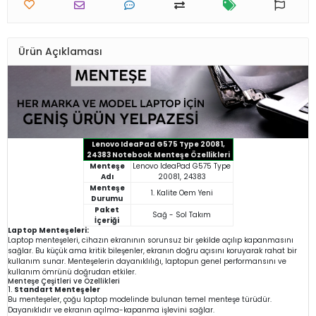
Ürün Açıklaması
Lenovo IdeaPad G575 Type 20081,
24383 Notebook Menteşe Özellikleri
Menteşe
Lenovo IdeaPad G575 Type
Adı
20081, 24383
Menteşe
1. Kalite Oem Yeni
Durumu
Paket
Sağ - Sol Takım
İçeriği
Laptop Menteşeleri:
Laptop menteşeleri, cihazın ekranının sorunsuz bir şekilde açılıp kapanmasını
sağlar. Bu küçük ama kritik bileşenler, ekranın doğru açısını koruyarak rahat bir
kullanım sunar. Menteşelerin dayanıklılığı, laptopun genel performansını ve
kullanım ömrünü doğrudan etkiler.
Menteşe Çeşitleri ve Özellikleri
1.
Standart Menteşeler
Bu menteşeler, çoğu laptop modelinde bulunan temel menteşe türüdür.
Dayanıklıdır ve ekranın açılma-kapanma işlevini sağlar.