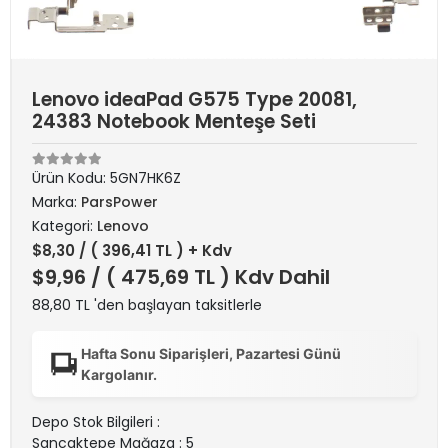
Lenovo ideaPad G575 Type 20081,
24383 Notebook Menteşe Seti
Ürün Kodu:
5GN7HK6Z
Marka:
ParsPower
Kategori:
Lenovo
$8,30
/ ( 396,41 TL ) + Kdv
$9,96
/ ( 475,69 TL ) Kdv Dahil
88,80 TL 'den başlayan taksitlerle
Hafta Sonu Siparişleri, Pazartesi Günü
Kargolanır.
Depo Stok Bilgileri :
Sancaktepe Mağaza : 5