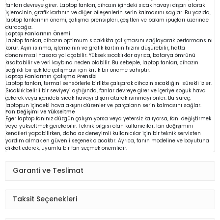
fanları devreye girer. Laptop fanları, cihazın içindeki sıcak havayı dışarı atarak
işlemcinin, grafik kartının ve diğer bileşenlerin serin kalmasını sağlar. Bu yazıda,
laptop fanlarının önemi, çalışma prensipleri, çeşitleri ve bakım ipuçları üzerinde
duracağız.
Laptop Fanlarının Önemi
Laptop fanları, cihazın optimum sıcaklıkta çalışmasını sağlayarak performansını
korur. Aşırı ısınma, işlemcinin ve grafik kartının hızını düşürebilir, hatta
donanımsal hasara yol açabilir. Yüksek sıcaklıklar ayrıca, batarya ömrünü
kısaltabilir ve veri kaybına neden olabilir. Bu sebeple, laptop fanları, cihazın
sağlıklı bir şekilde çalışması için kritik bir öneme sahiptir.
Laptop Fanlarının Çalışma Prensibi
Laptop fanları, termal sensörlerle birlikte çalışarak cihazın sıcaklığını sürekli izler.
Sıcaklık belirli bir seviyeyi aştığında, fanlar devreye girer ve içeriye soğuk hava
çekerek veya içerideki sıcak havayı dışarı atarak ısınmayı önler. Bu süreç,
laptopun içindeki hava akışını düzenler ve parçaların serin kalmasını sağlar.
Fan Değişimi ve Yükseltme
Eğer laptop fanınız düzgün çalışmıyorsa veya yetersiz kalıyorsa, fanı değiştirmek
veya yükseltmek gerekebilir. Teknik bilgisi olan kullanıcılar, fan değişimini
kendileri yapabilirken, daha az deneyimli kullanıcılar için bir teknik servisten
yardım almak en güvenli seçenek olacaktır. Ayrıca, fanın modeline ve boyutuna
dikkat ederek, uyumlu bir fan seçmek önemlidir.
Garanti ve Teslimat
Taksit Seçenekleri