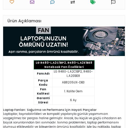
Ürün Açıklaması
LG R480-L.A2C1BP2, R480-L.A2E1BE8
Notebook Fan Özellikleri
LG R480-L.A2C1BP2, R480-
Fanı Adı
L.A2E1BE8
Parça
AB8205UX-DB3
Kodu
Fan
1. Kalite Oem
Kalitesi
Garanti
6 Ay
Süresi
Laptop Fanları: Soğutma ve Performans İçin Hayati Parçalar
Laptoplar, taşınabilirlikleri ve kompakt yapılarıyla günlük yaşamımızın
vazgeçilmez bir parçası haline gelmiştir. Ancak, bu küçük ve güçlü cihazların en
büyük sorunlarından biri ısınmadır. Isınma problemleri, laptop performansını
olumsuz etkileyebilir ve bileşenlerin ömrünü kısaltabilir. İşte bu noktada, laptop