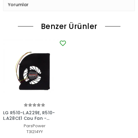
Yorumlar
Benzer Ürünler
LG R510-L.A229E, R510-
L.A28CE1 Cpu Fan -
İşlemci Fanı
ParsPower
T3I214YY