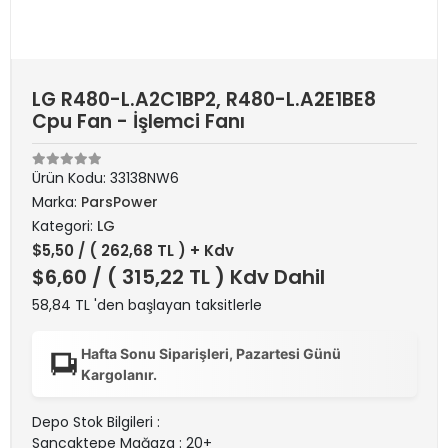
LG R480-L.A2C1BP2, R480-L.A2E1BE8
Cpu Fan - İşlemci Fanı
Ürün Kodu:
33138NW6
Marka:
ParsPower
Kategori:
LG
$5,50
/ ( 262,68 TL ) + Kdv
$6,60
/ ( 315,22 TL ) Kdv Dahil
58,84 TL 'den başlayan taksitlerle
Hafta Sonu Siparişleri, Pazartesi Günü
Kargolanır.
Depo Stok Bilgileri :
Sancaktepe Mağaza : 20+