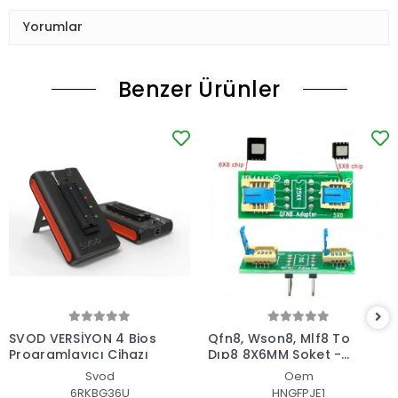
Yorumlar
Benzer Ürünler
SVOD VERSİYON 4 Bios
Qfn8, Wson8, Mlf8 To
Programlayıcı Cihazı
Dıp8 8X6MM Soket -
Çevirici Adaptör
Svod
Oem
6RKBG36U
HNGFPJE1