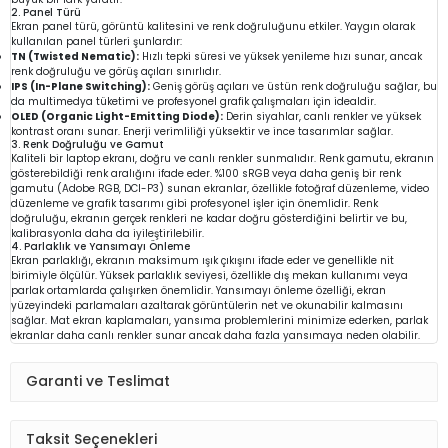
2. Panel Türü
Ekran panel türü, görüntü kalitesini ve renk doğruluğunu etkiler. Yaygın olarak
kullanılan panel türleri şunlardır:
TN (Twisted Nematic):
Hızlı tepki süresi ve yüksek yenileme hızı sunar, ancak
renk doğruluğu ve görüş açıları sınırlıdır.
IPS (In-Plane Switching):
Geniş görüş açıları ve üstün renk doğruluğu sağlar, bu
da multimedya tüketimi ve profesyonel grafik çalışmaları için idealdir.
OLED (Organic Light-Emitting Diode):
Derin siyahlar, canlı renkler ve yüksek
kontrast oranı sunar. Enerji verimliliği yüksektir ve ince tasarımlar sağlar.
3. Renk Doğruluğu ve Gamut
Kaliteli bir laptop ekranı, doğru ve canlı renkler sunmalıdır. Renk gamutu, ekranın
gösterebildiği renk aralığını ifade eder. %100 sRGB veya daha geniş bir renk
gamutu (Adobe RGB, DCI-P3) sunan ekranlar, özellikle fotoğraf düzenleme, video
düzenleme ve grafik tasarımı gibi profesyonel işler için önemlidir. Renk
doğruluğu, ekranın gerçek renkleri ne kadar doğru gösterdiğini belirtir ve bu,
kalibrasyonla daha da iyileştirilebilir.
4. Parlaklık ve Yansımayı Önleme
Ekran parlaklığı, ekranın maksimum ışık çıkışını ifade eder ve genellikle nit
birimiyle ölçülür. Yüksek parlaklık seviyesi, özellikle dış mekan kullanımı veya
parlak ortamlarda çalışırken önemlidir. Yansımayı önleme özelliği, ekran
yüzeyindeki parlamaları azaltarak görüntülerin net ve okunabilir kalmasını
sağlar. Mat ekran kaplamaları, yansıma problemlerini minimize ederken, parlak
ekranlar daha canlı renkler sunar ancak daha fazla yansımaya neden olabilir.
Garanti ve Teslimat
Taksit Seçenekleri