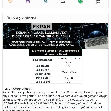
Ürün Açıklaması
Monster Tulpar T7 V5.2 Notebook
Ekran Özellikleri
Monster Tulpar T7
Lcd Ekran Adı
V5.2
Lcd Boyut
17.3"
Lcd Ekran
1920*1080p
Çözünürlük
Pin Sayısı
40 Pin
Lcd Yüzeyi
Mat
1. Ekran Çözünürlüğü
Kaliteli bir laptop ekranı yüksek çözünürlük sunar. Çözünürlük, ekrandaki piksel
sayısını belirler ve görüntülerin ne kadar net ve detaylı olduğunu gösterir. Yaygın
ekran çözünürlükleri arasında HD (1366x768),Full HD (1920x1080),Quad HD
(2560x1440) ve 4K Ultra HD (3840x2160) bulunur. Yüksek çözünürlük, özellikle
grafik tasarımı, video düzenleme ve oyun gibi görsel açıdan yoğun görevlerde
büyük bir fark yaratır.