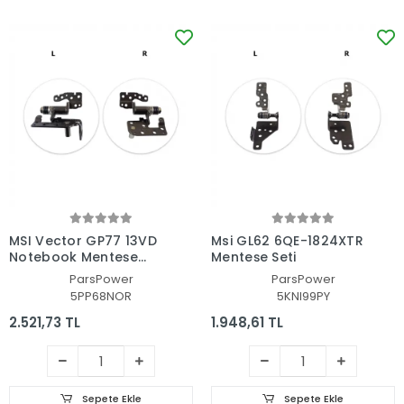
MSI Vector GP77 13VD
Msi GL62 6QE-1824XTR
Notebook Menteşe
Menteşe Seti
Seti
ParsPower
ParsPower
5PP68NOR
5KNI99PY
2.521,73 TL
1.948,61 TL
Sepete Ekle
Sepete Ekle