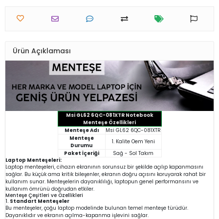
Ürün Açıklaması
Msi GL62 6QC-081XTR Notebook
Menteşe Özellikleri
Menteşe Adı
Msi GL62 6QC-081XTR
Menteşe
1. Kalite Oem Yeni
Durumu
Paket İçeriği
Sağ - Sol Takım
Laptop Menteşeleri:
Laptop menteşeleri, cihazın ekranının sorunsuz bir şekilde açılıp kapanmasını
sağlar. Bu küçük ama kritik bileşenler, ekranın doğru açısını koruyarak rahat bir
kullanım sunar. Menteşelerin dayanıklılığı, laptopun genel performansını ve
kullanım ömrünü doğrudan etkiler.
Menteşe Çeşitleri ve Özellikleri
1.
Standart Menteşeler
Bu menteşeler, çoğu laptop modelinde bulunan temel menteşe türüdür.
Dayanıklıdır ve ekranın açılma-kapanma işlevini sağlar.